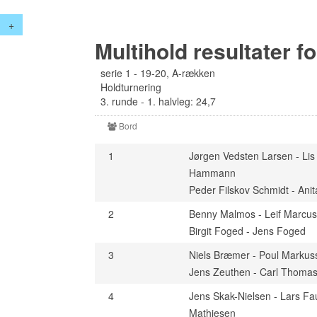
+
Multihold resultater f
serie 1 - 19-20, A-rækken
Holdturnering
3. runde - 1. halvleg: 24,7
Bord
1
Jørgen Vedsten Larsen - Lis
Hammann
Peder Filskov Schmidt - Anit
2
Benny Malmos - Leif Marcu
Birgit Foged - Jens Foged
3
Niels Bræmer - Poul Markus
Jens Zeuthen - Carl Thoma
4
Jens Skak-Nielsen - Lars F
Mathiesen