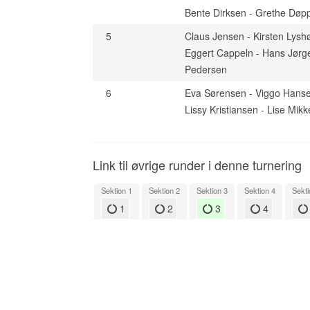
Bente Dirksen - Grethe Døp
5
Claus Jensen - Kirsten Lysh
Eggert Cappeln - Hans Jørg
Pedersen
6
Eva Sørensen - Viggo Hans
Lissy Kristiansen - Lise Mik
Link til øvrige runder i denne turnering
Sektion 1
Sektion 2
Sektion 3
Sektion 4
Sekti
1
2
3
4