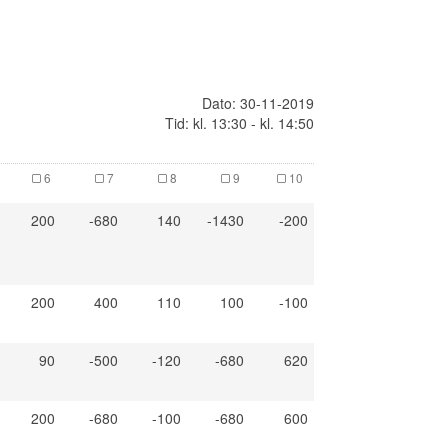
Dato: 30-11-2019
Tid: kl. 13:30 - kl. 14:50
6
7
8
9
10
200
-680
140
-1430
-200
200
400
110
100
-100
90
-500
-120
-680
620
200
-680
-100
-680
600