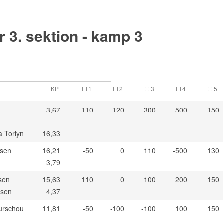
or 3. sektion - kamp 3
KP
1
2
3
4
5
3,67
110
-120
-300
-500
150
a Torlyn
16,33
ssen
16,21
-50
0
110
-500
130
3,79
sen
15,63
110
0
100
200
150
ssen
4,37
aurschou
11,81
-50
-100
-100
100
150