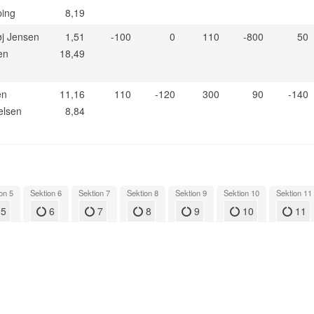
ping
8,19
øj Jensen
1,51
-100
0
110
-800
50
en
18,49
en
11,16
110
-120
300
90
-140
kelsen
8,84
on 5
Sektion 6
Sektion 7
Sektion 8
Sektion 9
Sektion 10
Sektion 11
5
6
7
8
9
10
11