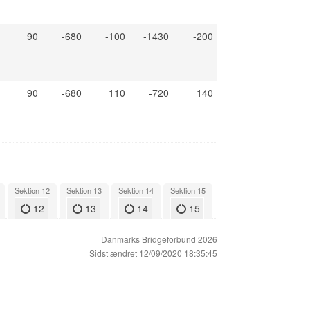
90
-680
-100
-1430
-200
90
-680
110
-720
140
Sektion 12
Sektion 13
Sektion 14
Sektion 15
12
13
14
15
Danmarks Bridgeforbund 2026
Sidst ændret 12/09/2020 18:35:45