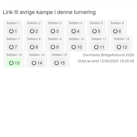
Link til øvrige kampe i denne turnering
Sektion 1
Sektion 2
Sektion 3
Sektion 4
Sektion 5
Sektion 6
1
2
3
4
5
6
Sektion 7
Sektion 8
Sektion 9
Sektion 10
Sektion 11
Sektion 12
7
8
9
10
11
12
Danmarks Bridgeforbund 2026
Sektion 13
Sektion 14
Sektion 15
Sidst ændret 12/09/2020 18:35:45
13
14
15