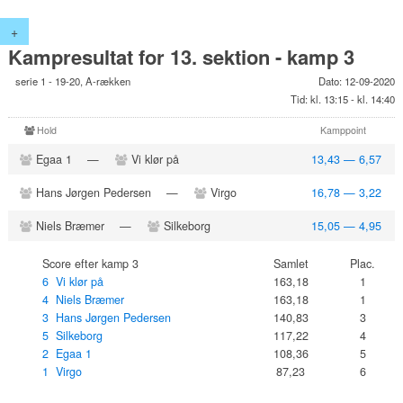
+
Kampresultat for 13. sektion - kamp 3
serie 1 - 19-20, A-rækken
Dato: 12-09-2020
Tid: kl. 13:15 - kl. 14:40
Hold
Kamppoint
Egaa 1
—
Vi klør på
13,43 — 6,57
Hans Jørgen Pedersen
—
Virgo
16,78 — 3,22
Niels Bræmer
—
Silkeborg
15,05 — 4,95
Score efter kamp 3
Samlet
Plac.
6 Vi klør på
163,18
1
4 Niels Bræmer
163,18
1
3 Hans Jørgen Pedersen
140,83
3
5 Silkeborg
117,22
4
2 Egaa 1
108,36
5
1 Virgo
87,23
6