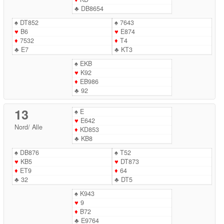
♣
DB8654
♠
DT852
♠
7643
♥
B6
♥
E874
♦
7532
♦
T4
♣
E7
♣
KT3
♠
EKB
♥
K92
♦
EB986
♣
92
13
♠
E
♥
E642
Nord
/
Alle
♦
KD853
♣
KB8
♠
DB876
♠
T52
♥
KB5
♥
DT873
♦
ET9
♦
64
♣
32
♣
DT5
♠
K943
♥
9
♦
B72
♣
E9764