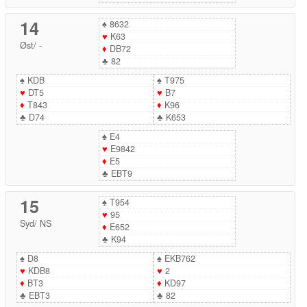
14
♠
8632
♥
K63
Øst
/
-
♦
DB72
♣
82
♠
KDB
♠
T975
♥
DT5
♥
B7
♦
T843
♦
K96
♣
D74
♣
K653
♠
E4
♥
E9842
♦
E5
♣
EBT9
15
♠
T954
♥
95
Syd
/
NS
♦
E652
♣
K94
♠
D8
♠
EKB762
♥
KDB8
♥
2
♦
BT3
♦
KD97
♣
EBT3
♣
82