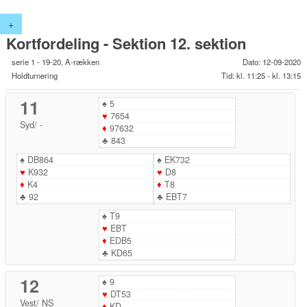
+
Kortfordeling - Sektion 12. sektion
serie 1 - 19-20, A-rækken
Dato: 12-09-2020
Holdturnering
Tid: kl. 11:25 - kl. 13:15
11
♠
5
♥
7654
Syd
/
-
♦
97632
♣
843
♠
DB864
♠
EK732
♥
K932
♥
D8
♦
K4
♦
T8
♣
92
♣
EBT7
♠
T9
♥
EBT
♦
EDB5
♣
KD65
12
♠
9
♥
DT53
Vest
/
NS
♦
KD