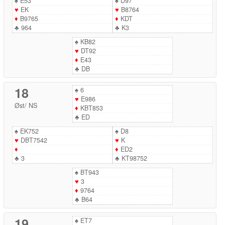
♠
E53
♠
D97
♥
EK
♥
B8764
♦
B9765
♦
KDT
♣
964
♣
K3
♠
KB82
♥
DT92
♦
E43
♣
DB
18
♠
6
♥
E986
Øst
/
NS
♦
KBT853
♣
ED
♠
EK752
♠
D8
♥
DBT7542
♥
K
♦
♦
ED2
♣
3
♣
KT98752
♠
BT943
♥
3
♦
9764
♣
B64
19
♠
ET7