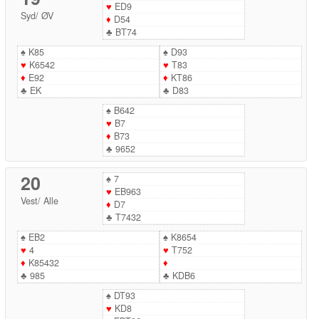
♥
ED9
Syd
/
ØV
♦
D54
♣
BT74
♠
K85
♠
D93
♥
K6542
♥
T83
♦
E92
♦
KT86
♣
EK
♣
D83
♠
B642
♥
B7
♦
B73
♣
9652
20
♠
7
♥
EB963
Vest
/
Alle
♦
D7
♣
T7432
♠
EB2
♠
K8654
♥
4
♥
T752
♦
K85432
♦
♣
985
♣
KDB6
♠
DT93
♥
KD8