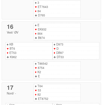
♠
3
♥
ET7643
♦
84
♣
D765
16
♠
E
♥
EK932
Vest
/
ØV
♦
864
♣
B874
♠
KB
♠
D973
♥
BT6
♥
D
♦
ET53
♦
DB97
♣
K962
♣
DT53
♠
T86542
♥
8754
♦
K2
♣
E
17
♠
T64
♥
53
Nord
/
-
♦
82
♣
ET8752