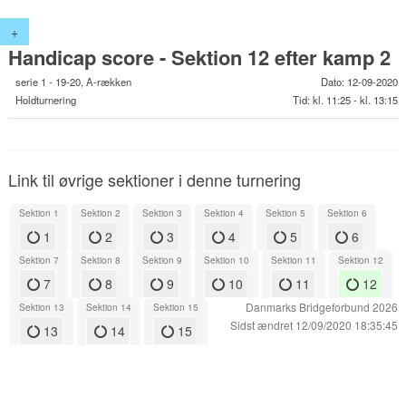
+
Handicap score - Sektion 12 efter kamp 2
serie 1 - 19-20, A-rækken
Dato: 12-09-2020
Holdturnering
Tid: kl. 11:25 - kl. 13:15
Link til øvrige sektioner i denne turnering
Sektion 1
Sektion 2
Sektion 3
Sektion 4
Sektion 5
Sektion 6
1
2
3
4
5
6
Sektion 7
Sektion 8
Sektion 9
Sektion 10
Sektion 11
Sektion 12
7
8
9
10
11
12
Danmarks Bridgeforbund 2026
Sektion 13
Sektion 14
Sektion 15
Sidst ændret 12/09/2020 18:35:45
13
14
15