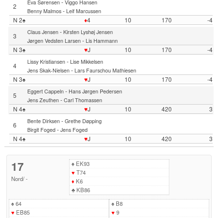
-
Eva Sørensen
Viggo Hansen
2
-
Benny Malmos
Leif Marcussen
N 2♠
♦
4
10
170
-4
-
Claus Jensen
Kirsten Lyshøj Jensen
3
-
Jørgen Vedsten Larsen
Lis Hammann
N 3♠
♥
J
10
170
-4
-
Lissy Kristiansen
Lise Mikkelsen
4
-
Jens Skak-Nielsen
Lars Faurschou Mathiesen
N 3♠
♥
J
10
170
-4
-
Eggert Cappeln
Hans Jørgen Pedersen
5
-
Jens Zeuthen
Carl Thomassen
N 4♠
♥
J
10
420
3
-
Bente Dirksen
Grethe Døpping
6
-
Birgit Foged
Jens Foged
N 4♠
♥
J
10
420
3
17
♠
EK93
♥
T74
Nord
/
-
♦
K6
♣
KB86
♠
64
♠
B8
♥
EB85
♥
9