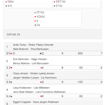
♦
D854
♦
EBT732
♣
973
♣
ET52
♠
DT752
♥
KD632
♦
9
♣
D4
DATUM: 23
-
Anita Torlyn
Peder Filskov Schmidt
1
-
Niels Bræmer
Poul Markussen
Ø 5
♦
D
♣Q
9
300
7
-
Eva Sørensen
Viggo Hansen
2
-
Benny Malmos
Leif Marcussen
S 3
♥
♦
4
8
-50
-2
-
Claus Jensen
Kirsten Lyshøj Jensen
3
-
Jørgen Vedsten Larsen
Lis Hammann
S 5♠
♦
Q
9
-100
-3
-
Lissy Kristiansen
Lise Mikkelsen
4
-
Jens Skak-Nielsen
Lars Faurschou Mathiesen
N 4♠
♥
9
9
-50
-2
-
Eggert Cappeln
Hans Jørgen Pedersen
5