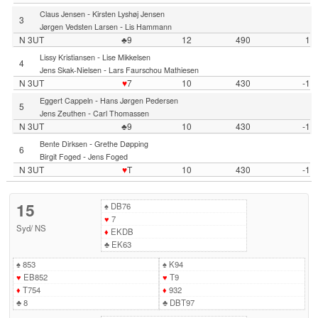
-
Claus Jensen
Kirsten Lyshøj Jensen
3
-
Jørgen Vedsten Larsen
Lis Hammann
N 3UT
♣9
12
490
1
-
Lissy Kristiansen
Lise Mikkelsen
4
-
Jens Skak-Nielsen
Lars Faurschou Mathiesen
N 3UT
♥
7
10
430
-1
-
Eggert Cappeln
Hans Jørgen Pedersen
5
-
Jens Zeuthen
Carl Thomassen
N 3UT
♣9
10
430
-1
-
Bente Dirksen
Grethe Døpping
6
-
Birgit Foged
Jens Foged
N 3UT
♥
T
10
430
-1
15
♠
DB76
♥
7
Syd
/
NS
♦
EKDB
♣
EK63
♠
853
♠
K94
♥
EB852
♥
T9
♦
T754
♦
932
♣
8
♣
DBT97