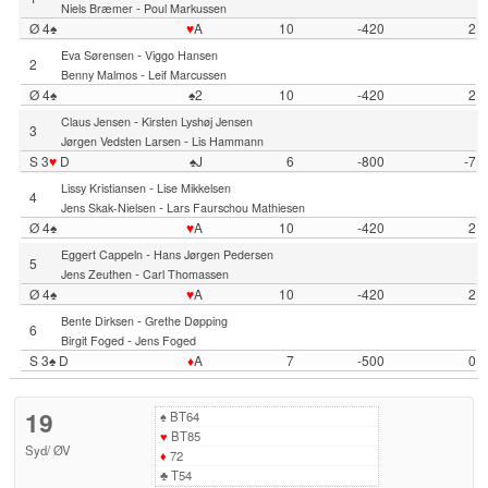
-
Niels Bræmer
Poul Markussen
Ø 4♠
♥
A
10
-420
2
-
Eva Sørensen
Viggo Hansen
2
-
Benny Malmos
Leif Marcussen
Ø 4♠
♠2
10
-420
2
-
Claus Jensen
Kirsten Lyshøj Jensen
3
-
Jørgen Vedsten Larsen
Lis Hammann
S 3
♥
D
♠J
6
-800
-7
-
Lissy Kristiansen
Lise Mikkelsen
4
-
Jens Skak-Nielsen
Lars Faurschou Mathiesen
Ø 4♠
♥
A
10
-420
2
-
Eggert Cappeln
Hans Jørgen Pedersen
5
-
Jens Zeuthen
Carl Thomassen
Ø 4♠
♥
A
10
-420
2
-
Bente Dirksen
Grethe Døpping
6
-
Birgit Foged
Jens Foged
S 3♠ D
♦
A
7
-500
0
19
♠
BT64
♥
BT85
Syd
/
ØV
♦
72
♣
T54