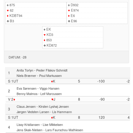
♠
875
♠
D932
♥
62
♥
E974
♦
KDBT94
♦
E6
♣
B3
♣
E96
♠
EK
♥
KD3
♦
853
♣
KD872
DATUM: -28
-
Anita Torlyn
Peder Filskov Schmidt
1
-
Niels Bræmer
Poul Markussen
S 1UT
♦
K
5
-100
-2
-
Eva Sørensen
Viggo Hansen
2
-
Benny Malmos
Leif Marcussen
V 2
♦
♥
J
8
-90
-2
-
Claus Jensen
Kirsten Lyshøj Jensen
3
-
Jørgen Vedsten Larsen
Lis Hammann
S 1UT
♦
K
8
120
4
-
Lissy Kristiansen
Lise Mikkelsen
4
-
Jens Skak-Nielsen
Lars Faurschou Mathiesen