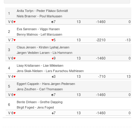
-
Anita Torlyn
Peder Filskov Schmidt
1
-
Niels Bræmer
Poul Markussen
V 6
♥
♣7
13
-1460
0
-
Eva Sørensen
Viggo Hansen
2
-
Benny Malmos
Leif Marcussen
V 7
♥
♥
5
13
-2210
-13
-
Claus Jensen
Kirsten Lyshøj Jensen
3
-
Jørgen Vedsten Larsen
Lis Hammann
V 6
♥
♦
9
13
-1460
0
-
Lissy Kristiansen
Lise Mikkelsen
4
-
Jens Skak-Nielsen
Lars Faurschou Mathiesen
V 4
♥
♠3
13
-710
13
-
Eggert Cappeln
Hans Jørgen Pedersen
5
-
Jens Zeuthen
Carl Thomassen
V 6
♥
♣7
13
-1460
0
-
Bente Dirksen
Grethe Døpping
6
-
Birgit Foged
Jens Foged
V 6
♥
♠7
13
-1460
0