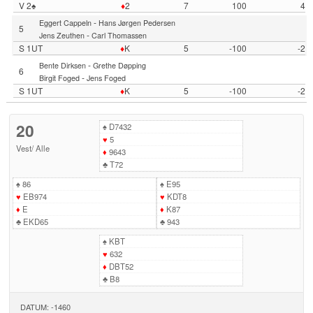
V 2♠
♦
2
7
100
4
-
Eggert Cappeln
Hans Jørgen Pedersen
5
-
Jens Zeuthen
Carl Thomassen
S 1UT
♦
K
5
-100
-2
-
Bente Dirksen
Grethe Døpping
6
-
Birgit Foged
Jens Foged
S 1UT
♦
K
5
-100
-2
20
♠
D7432
♥
5
Vest
/
Alle
♦
9643
♣
T72
♠
86
♠
E95
♥
EB974
♥
KDT8
♦
E
♦
K87
♣
EKD65
♣
943
♠
KBT
♥
632
♦
DBT52
♣
B8
DATUM: -1460