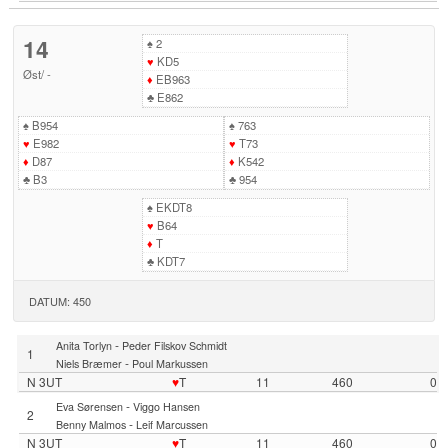
14
♠
2
♥
KD5
Øst
/
-
♦
EB963
♣
E862
♠
B954
♠
763
♥
E982
♥
T73
♦
D87
♦
K542
♣
B3
♣
954
♠
EKDT8
♥
B64
♦
T
♣
KDT7
DATUM: 450
-
Anita Torlyn
Peder Filskov Schmidt
1
-
Niels Bræmer
Poul Markussen
N 3UT
♥
T
11
460
0
-
Eva Sørensen
Viggo Hansen
2
-
Benny Malmos
Leif Marcussen
N 3UT
♥
T
11
460
0