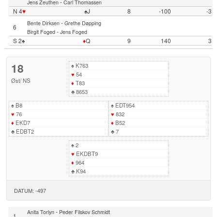
-
Jens Zeuthen
Carl Thomassen
N 4
♥
♠J
8
-100
-3
-
Bente Dirksen
Grethe Døpping
6
-
Birgit Foged
Jens Foged
S 2♠
♦
Q
9
140
3
18
♠
K763
♥
54
Øst
/
NS
♦
T83
♣
8653
♠
B8
♠
EDT954
♥
76
♥
832
♦
EKD7
♦
B52
♣
EDBT2
♣
7
♠
2
♥
EKDBT9
♦
964
♣
K94
DATUM: -497
-
Anita Torlyn
Peder Filskov Schmidt
1