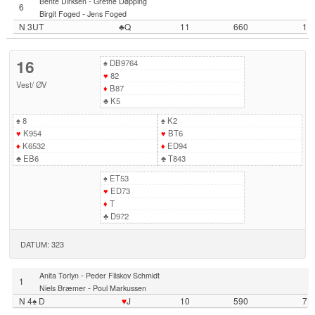
-
Bente Dirksen
Grethe Døpping
6
-
Birgit Foged
Jens Foged
N 3UT
♣Q
11
660
1
16
♠
DB9764
♥
82
Vest
/
ØV
♦
B87
♣
K5
♠
8
♠
K2
♥
K954
♥
BT6
♦
K6532
♦
ED94
♣
EB6
♣
T843
♠
ET53
♥
ED73
♦
T
♣
D972
DATUM: 323
-
Anita Torlyn
Peder Filskov Schmidt
1
-
Niels Bræmer
Poul Markussen
N 4♠ D
♥
J
10
590
7