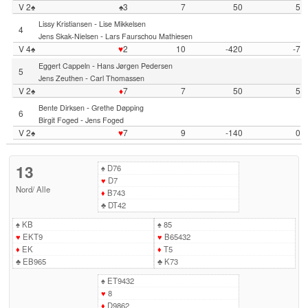
V 2♠
♠3
7
50
5
-
Lissy Kristiansen
Lise Mikkelsen
4
-
Jens Skak-Nielsen
Lars Faurschou Mathiesen
V 4♠
♥
2
10
-420
-7
-
Eggert Cappeln
Hans Jørgen Pedersen
5
-
Jens Zeuthen
Carl Thomassen
V 2♠
♦
7
7
50
5
-
Bente Dirksen
Grethe Døpping
6
-
Birgit Foged
Jens Foged
V 2♠
♥
7
9
-140
0
13
♠
D76
♥
D7
Nord
/
Alle
♦
B743
♣
DT42
♠
KB
♠
85
♥
EKT9
♥
B65432
♦
EK
♦
T5
♣
EB965
♣
K73
♠
ET9432
♥
8
♦
D9862