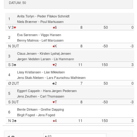
DATUM: 50
-
Anita Torlyn
Peder Filskov Schmidt
1
-
Niels Bræmer
Poul Markussen
V 3
♥
♦
6
8
50
0
-
Eva Sørensen
Viggo Hansen
2
-
Benny Malmos
Leif Marcussen
N 3UT
♦
K
8
-50
-3
-
Claus Jensen
Kirsten Lyshøj Jensen
3
-
Jørgen Vedsten Larsen
Lis Hammann
S 3♣
♥
2
11
150
3
-
Lissy Kristiansen
Lise Mikkelsen
4
-
Jens Skak-Nielsen
Lars Faurschou Mathiesen
Ø 2UT
♣2
7
50
0
-
Eggert Cappeln
Hans Jørgen Pedersen
5
-
Jens Zeuthen
Carl Thomassen
S 3UT
♥
T
8
-50
-3
-
Bente Dirksen
Grethe Døpping
6
-
Birgit Foged
Jens Foged
N 3♣
♦
4
11
150
3
♠
63