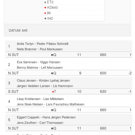
♠
ET2
♥
KD643
♦
86
♣
542
DATUM: 645
-
Anita Torlyn
Peder Filskov Schmidt
1
-
Niels Bræmer
Poul Markussen
N 3UT
♣Q
11
660
1
-
Eva Sørensen
Viggo Hansen
2
-
Benny Malmos
Leif Marcussen
N 3UT
♣Q
9
600
-2
-
Claus Jensen
Kirsten Lyshøj Jensen
3
-
Jørgen Vedsten Larsen
Lis Hammann
S 3UT
♦
7
10
630
-1
-
Lissy Kristiansen
Lise Mikkelsen
4
-
Jens Skak-Nielsen
Lars Faurschou Mathiesen
N 3UT
♣Q
11
660
1
-
Eggert Cappeln
Hans Jørgen Pedersen
5
-
Jens Zeuthen
Carl Thomassen
N 3UT
♣Q
11
660
1