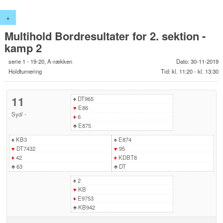
+
Multihold Bordresultater for 2. sektion -
kamp 2
serie 1 - 19-20, A-rækken
Dato: 30-11-2019
Holdturnering
Tid: kl. 11:20 - kl. 13:30
11
♠
DT965
♥
E86
Syd
/
-
♦
6
♣
E875
♠
KB3
♠
E874
♥
DT7432
♥
95
♦
42
♦
KDBT8
♣
63
♣
DT
♠
2
♥
KB
♦
E9753
♣
KB942