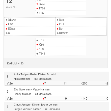
12
♥
B752
Vest
/
NS
♦
T764
♣
ED7
♠
DT542
♠
B98
♥
E93
♥
DT4
♦
ED82
♦
B9
♣
6
♣
KB952
♠
EK7
♥
K86
♦
K53
♣
T843
DATUM: -133
-
Anita Torlyn
Peder Filskov Schmidt
1
-
Niels Bræmer
Poul Markussen
V 2♠
♥
7
11
-200
-2
-
Eva Sørensen
Viggo Hansen
2
-
Benny Malmos
Leif Marcussen
V 2♠
♦
7
9
-140
0
-
Claus Jensen
Kirsten Lyshøj Jensen
3
-
Jørgen Vedsten Larsen
Lis Hammann