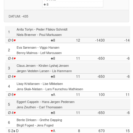
♣
8
DATUM: -435
-
Anita Torlyn
Peder Filskov Schmidt
1
-
Niels Bræmer
Poul Markussen
Ø 6
♥
♣8
12
-1430
-14
-
Eva Sørensen
Viggo Hansen
2
-
Benny Malmos
Leif Marcussen
Ø 4
♥
♣8
11
-650
-6
-
Claus Jensen
Kirsten Lyshøj Jensen
3
-
Jørgen Vedsten Larsen
Lis Hammann
Ø 4
♥
♣8
11
-650
-6
-
Lissy Kristiansen
Lise Mikkelsen
4
-
Jens Skak-Nielsen
Lars Faurschou Mathiesen
Ø 6
♥
♠A
11
100
11
-
Eggert Cappeln
Hans Jørgen Pedersen
5
-
Jens Zeuthen
Carl Thomassen
Ø 4
♥
♣8
11
-650
-6
-
Bente Dirksen
Grethe Døpping
6
-
Birgit Foged
Jens Foged
S 2♠ D
♥
A
8
670
15