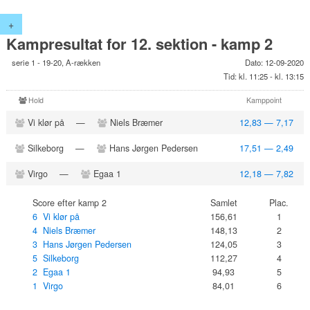
+
Kampresultat for 12. sektion - kamp 2
serie 1 - 19-20, A-rækken
Dato: 12-09-2020
Tid: kl. 11:25 - kl. 13:15
Hold
Kamppoint
Vi klør på
—
Niels Bræmer
12,83 — 7,17
Silkeborg
—
Hans Jørgen Pedersen
17,51 — 2,49
Virgo
—
Egaa 1
12,18 — 7,82
Score efter kamp 2
Samlet
Plac.
6 Vi klør på
156,61
1
4 Niels Bræmer
148,13
2
3 Hans Jørgen Pedersen
124,05
3
5 Silkeborg
112,27
4
2 Egaa 1
94,93
5
1 Virgo
84,01
6