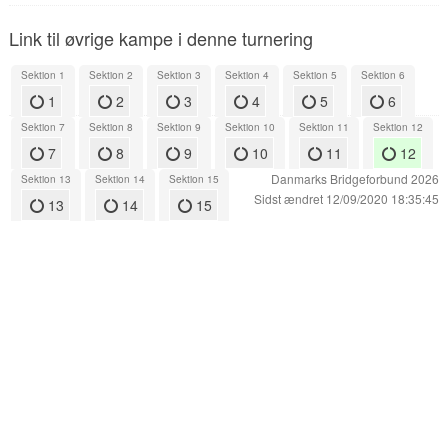
Link til øvrige kampe i denne turnering
Sektion 1
Sektion 2
Sektion 3
Sektion 4
Sektion 5
Sektion 6
1
2
3
4
5
6
Sektion 7
Sektion 8
Sektion 9
Sektion 10
Sektion 11
Sektion 12
7
8
9
10
11
12
Danmarks Bridgeforbund 2026
Sektion 13
Sektion 14
Sektion 15
Sidst ændret 12/09/2020 18:35:45
13
14
15