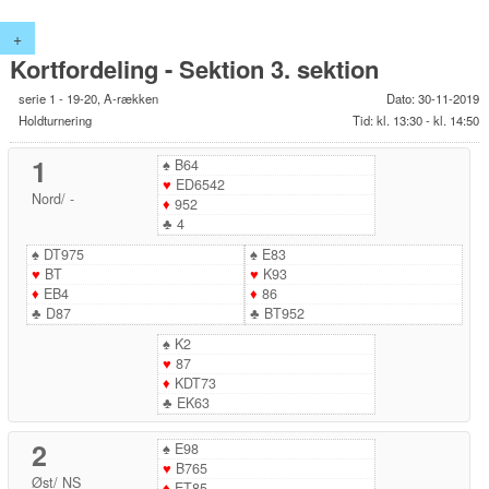
+
Kortfordeling - Sektion 3. sektion
serie 1 - 19-20, A-rækken
Dato: 30-11-2019
Holdturnering
Tid: kl. 13:30 - kl. 14:50
1
♠
B64
♥
ED6542
Nord
/
-
♦
952
♣
4
♠
DT975
♠
E83
♥
BT
♥
K93
♦
EB4
♦
86
♣
D87
♣
BT952
♠
K2
♥
87
♦
KDT73
♣
EK63
2
♠
E98
♥
B765
Øst
/
NS
♦
ET85