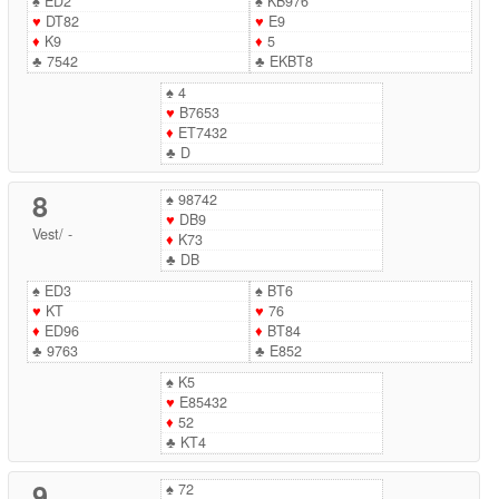
♠
ED2
♠
KB976
♥
DT82
♥
E9
♦
K9
♦
5
♣
7542
♣
EKBT8
♠
4
♥
B7653
♦
ET7432
♣
D
8
♠
98742
♥
DB9
Vest
/
-
♦
K73
♣
DB
♠
ED3
♠
BT6
♥
KT
♥
76
♦
ED96
♦
BT84
♣
9763
♣
E852
♠
K5
♥
E85432
♦
52
♣
KT4
9
♠
72