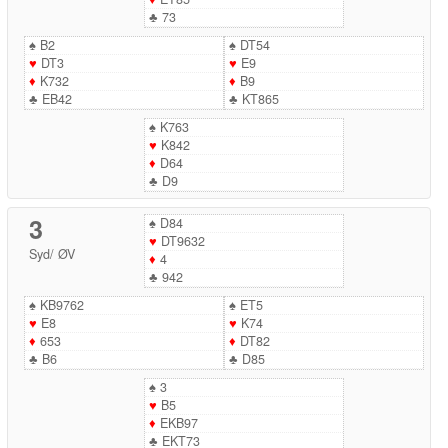
♣
73
♠
B2
♠
DT54
♥
DT3
♥
E9
♦
K732
♦
B9
♣
EB42
♣
KT865
♠
K763
♥
K842
♦
D64
♣
D9
3
♠
D84
♥
DT9632
Syd
/
ØV
♦
4
♣
942
♠
KB9762
♠
ET5
♥
E8
♥
K74
♦
653
♦
DT82
♣
B6
♣
D85
♠
3
♥
B5
♦
EKB97
♣
EKT73