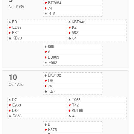
♥
BT7654
Nord
/
ØV
♦
74
♣
BT5
♠
ED
♠
KBT943
♥
ED93
♥
K2
♦
EKT
♦
852
♣
KD73
♣
64
♠
865
♥
8
♦
DB963
♣
E982
10
♠
EK8432
♥
DB
Øst
/
Alle
♦
76
♣
KB7
♠
D7
♠
T965
♥
E963
♥
T42
♦
D84
♦
KBT95
♣
D853
♣
4
♠
B
♥
K875