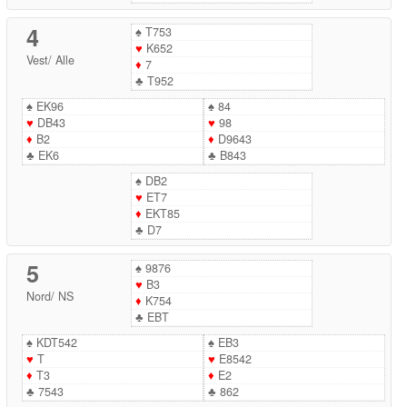
4
♠
T753
♥
K652
Vest
/
Alle
♦
7
♣
T952
♠
EK96
♠
84
♥
DB43
♥
98
♦
B2
♦
D9643
♣
EK6
♣
B843
♠
DB2
♥
ET7
♦
EKT85
♣
D7
5
♠
9876
♥
B3
Nord
/
NS
♦
K754
♣
EBT
♠
KDT542
♠
EB3
♥
T
♥
E8542
♦
T3
♦
E2
♣
7543
♣
862