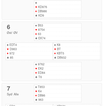
♠
♥
KD976
♦
DB986
♣
KD9
6
♠
B53
♥
8754
Øst
/
ØV
♦
63
♣
EK74
♠
EDT4
♠
K8
♥
D963
♥
BT
♦
972
♦
KBT5
♣
85
♣
DB932
♠
9762
♥
EK2
♦
ED84
♣
T6
7
♠
T853
♥
K4
Syd
/
Alle
♦
DB86
♣
963