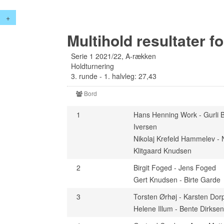
+
Multihold resultater fo
Serie 1 2021/22, A-rækken
Holdturnering
3. runde - 1. halvleg: 27,43
Bord
1
Hans Henning Work - Gurli B
Iversen
Nikolaj Krefeld Hammelev - 
Klitgaard Knudsen
2
Birgit Foged - Jens Foged
Gert Knudsen - Birte Garde
3
Torsten Ørhøj - Karsten Dor
Helene Illum - Bente Dirkse