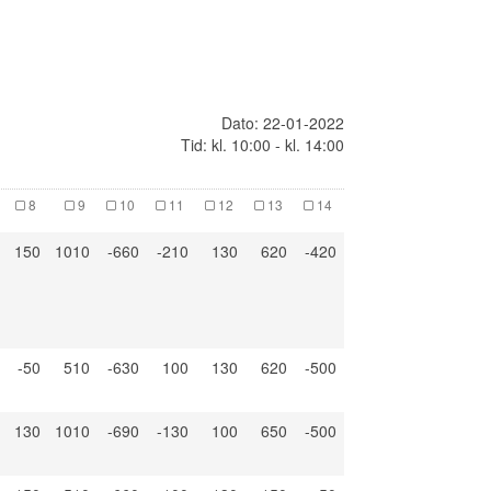
Dato: 22-01-2022
Tid: kl. 10:00 - kl. 14:00
8
9
10
11
12
13
14
150
1010
-660
-210
130
620
-420
-50
510
-630
100
130
620
-500
130
1010
-690
-130
100
650
-500