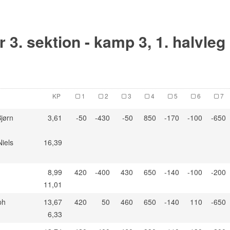
r 3. sektion - kamp 3, 1. halvleg
KP
1
2
3
4
5
6
7
jørn
3,61
-50
-430
-50
850
-170
-100
-650
Niels
16,39
8,99
420
-400
430
650
-140
-100
-200
11,01
ph
13,67
420
50
460
650
-140
110
-650
n
6,33