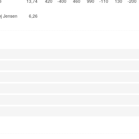
e
13,74
420
-400
460
990
-110
130
-200
øj Jensen
6,26