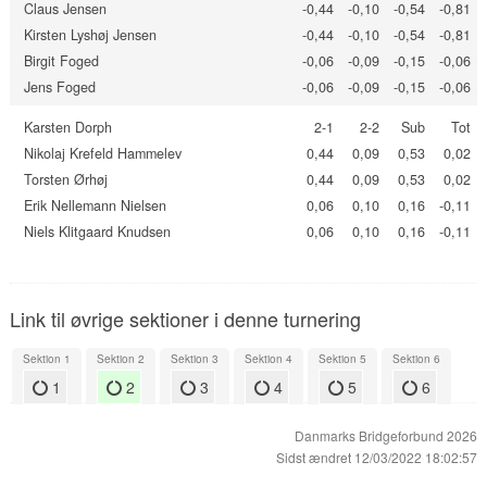
Claus Jensen
-0,44
-0,10
-0,54
-0,81
Kirsten Lyshøj Jensen
-0,44
-0,10
-0,54
-0,81
Birgit Foged
-0,06
-0,09
-0,15
-0,06
Jens Foged
-0,06
-0,09
-0,15
-0,06
Karsten Dorph
2-1
2-2
Sub
Tot
Nikolaj Krefeld Hammelev
0,44
0,09
0,53
0,02
Torsten Ørhøj
0,44
0,09
0,53
0,02
Erik Nellemann Nielsen
0,06
0,10
0,16
-0,11
Niels Klitgaard Knudsen
0,06
0,10
0,16
-0,11
Link til øvrige sektioner i denne turnering
Sektion 1
Sektion 2
Sektion 3
Sektion 4
Sektion 5
Sektion 6
1
2
3
4
5
6
Danmarks Bridgeforbund 2026
Sidst ændret 12/03/2022 18:02:57