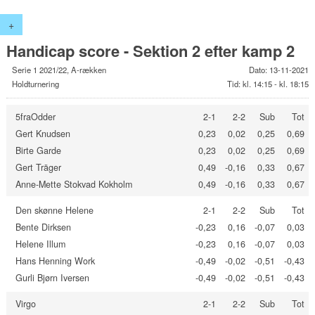
+
Handicap score - Sektion 2 efter kamp 2
Serie 1 2021/22, A-rækken
Dato: 13-11-2021
Holdturnering
Tid: kl. 14:15 - kl. 18:15
5fraOdder
2-1
2-2
Sub
Tot
Gert Knudsen
0,23
0,02
0,25
0,69
Birte Garde
0,23
0,02
0,25
0,69
Gert Träger
0,49
-0,16
0,33
0,67
Anne-Mette Stokvad Kokholm
0,49
-0,16
0,33
0,67
Den skønne Helene
2-1
2-2
Sub
Tot
Bente Dirksen
-0,23
0,16
-0,07
0,03
Helene Illum
-0,23
0,16
-0,07
0,03
Hans Henning Work
-0,49
-0,02
-0,51
-0,43
Gurli Bjørn Iversen
-0,49
-0,02
-0,51
-0,43
Virgo
2-1
2-2
Sub
Tot