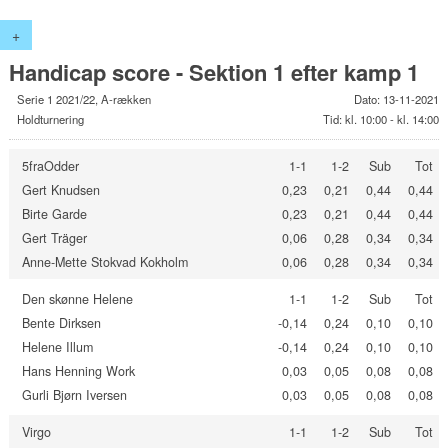
+
Handicap score - Sektion 1 efter kamp 1
Serie 1 2021/22, A-rækken
Dato: 13-11-2021
Holdturnering
Tid: kl. 10:00 - kl. 14:00
5fraOdder
1-1
1-2
Sub
Tot
Gert Knudsen
0,23
0,21
0,44
0,44
Birte Garde
0,23
0,21
0,44
0,44
Gert Träger
0,06
0,28
0,34
0,34
Anne-Mette Stokvad Kokholm
0,06
0,28
0,34
0,34
Den skønne Helene
1-1
1-2
Sub
Tot
Bente Dirksen
-0,14
0,24
0,10
0,10
Helene Illum
-0,14
0,24
0,10
0,10
Hans Henning Work
0,03
0,05
0,08
0,08
Gurli Bjørn Iversen
0,03
0,05
0,08
0,08
Virgo
1-1
1-2
Sub
Tot