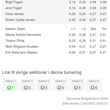
Birgit Foged
0,14
-0,05
0,09
0,09
Jens Foged
0,14
-0,05
0,09
0,09
Claus Jensen
-0,03
-0,24
-0,27
-0,27
Kirsten Lyshøj Jensen
-0,03
-0,24
-0,27
-0,27
Karsten Dorph
1-1
1-2
Sub
Tot
Nikolaj Krefeld Hammelev
-0,23
-0,28
-0,51
-0,51
Torsten Ørhøj
-0,23
-0,28
-0,51
-0,51
Niels Klitgaard Knudsen
-0,06
-0,21
-0,27
-0,27
Erik Nellemann Nielsen
-0,06
-0,21
-0,27
-0,27
Link til øvrige sektioner i denne turnering
Sektion 1
Sektion 2
Sektion 3
Sektion 4
Sektion 5
Sektion 6
1
2
3
4
5
6
Danmarks Bridgeforbund 2026
Sidst ændret 12/03/2022 18:02:57