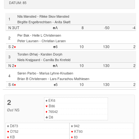
DATUM: 85
-
Nils Mønsted
Rikke Skov Mønsted
1
-
Birgitte Engelbrechtsen
Anita Skøtt
N 3UT
♣A
8
-50
-4
-
Per Bak
Helle L Christensen
2
-
Peter Laursen
Christian Larsen
S 2
♦
♣6
10
130
2
-
Torsten Ørhøj
Karsten Dorph
3
-
Niels Krøjgaard
Camilla Bo Krefeld
N 2
♦
♣A
10
130
2
-
Søren Parbo
Marius Lyhne-Knudsen
4
-
Brian B Christensen
Lars Faurschou Mathiesen
S 4
♦
♠5
10
130
2
2
♠
EK6
♥
B86
Øst
/
NS
♦
76542
♣
D8
♠
D873
♠
942
♥
D752
♥
KT93
♦
KB
♦
83