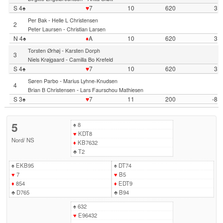
S 4♠
♥
7
10
620
3
-
Per Bak
Helle L Christensen
2
-
Peter Laursen
Christian Larsen
N 4♠
♦
A
10
620
3
-
Torsten Ørhøj
Karsten Dorph
3
-
Niels Krøjgaard
Camilla Bo Krefeld
S 4♠
♥
7
10
620
3
-
Søren Parbo
Marius Lyhne-Knudsen
4
-
Brian B Christensen
Lars Faurschou Mathiesen
S 3♠
♥
7
11
200
-8
5
♠
8
♥
KDT8
Nord
/
NS
♦
KB7632
♣
T2
♠
EKB95
♠
DT74
♥
7
♥
B5
♦
854
♦
EDT9
♣
D765
♣
B94
♠
632
♥
E96432