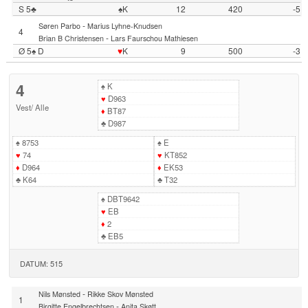
S 5♣
♠K
12
420
-5
-
Søren Parbo
Marius Lyhne-Knudsen
4
-
Brian B Christensen
Lars Faurschou Mathiesen
Ø 5♠ D
♥
K
9
500
-3
4
♠
K
♥
D963
Vest
/
Alle
♦
BT87
♣
D987
♠
8753
♠
E
♥
74
♥
KT852
♦
D964
♦
EK53
♣
K64
♣
T32
♠
DBT9642
♥
EB
♦
2
♣
EB5
DATUM: 515
-
Nils Mønsted
Rikke Skov Mønsted
1
-
Birgitte Engelbrechtsen
Anita Skøtt