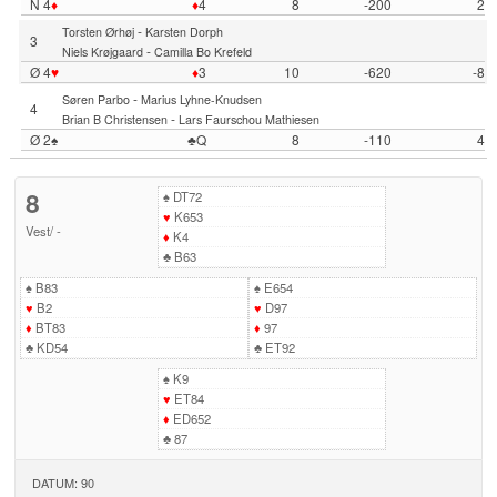
N 4
♦
♦
4
8
-200
2
-
Torsten Ørhøj
Karsten Dorph
3
-
Niels Krøjgaard
Camilla Bo Krefeld
Ø 4
♥
♦
3
10
-620
-8
-
Søren Parbo
Marius Lyhne-Knudsen
4
-
Brian B Christensen
Lars Faurschou Mathiesen
Ø 2♠
♣Q
8
-110
4
8
♠
DT72
♥
K653
Vest
/
-
♦
K4
♣
B63
♠
B83
♠
E654
♥
B2
♥
D97
♦
BT83
♦
97
♣
KD54
♣
ET92
♠
K9
♥
ET84
♦
ED652
♣
87
DATUM: 90