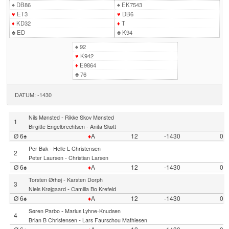
♠
DB86
♠
EK7543
♥
ET3
♥
DB6
♦
KD32
♦
T
♣
ED
♣
K94
♠
92
♥
K942
♦
E9864
♣
76
DATUM: -1430
-
Nils Mønsted
Rikke Skov Mønsted
1
-
Birgitte Engelbrechtsen
Anita Skøtt
Ø 6♠
♦
A
12
-1430
0
-
Per Bak
Helle L Christensen
2
-
Peter Laursen
Christian Larsen
Ø 6♠
♦
A
12
-1430
0
-
Torsten Ørhøj
Karsten Dorph
3
-
Niels Krøjgaard
Camilla Bo Krefeld
Ø 6♠
♦
A
12
-1430
0
-
Søren Parbo
Marius Lyhne-Knudsen
4
-
Brian B Christensen
Lars Faurschou Mathiesen