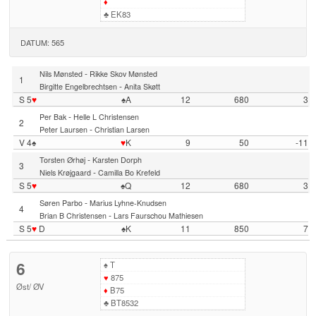
♦
♣
EK83
DATUM: 565
-
Nils Mønsted
Rikke Skov Mønsted
1
-
Birgitte Engelbrechtsen
Anita Skøtt
S 5
♥
♠A
12
680
3
-
Per Bak
Helle L Christensen
2
-
Peter Laursen
Christian Larsen
V 4♠
♥
K
9
50
-11
-
Torsten Ørhøj
Karsten Dorph
3
-
Niels Krøjgaard
Camilla Bo Krefeld
S 5
♥
♠Q
12
680
3
-
Søren Parbo
Marius Lyhne-Knudsen
4
-
Brian B Christensen
Lars Faurschou Mathiesen
S 5
♥
D
♠K
11
850
7
6
♠
T
♥
875
Øst
/
ØV
♦
B75
♣
BT8532