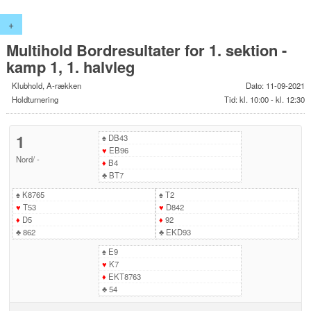
+
Multihold Bordresultater for 1. sektion -
kamp 1, 1. halvleg
Klubhold, A-rækken
Dato: 11-09-2021
Holdturnering
Tid: kl. 10:00 - kl. 12:30
1
♠
DB43
♥
EB96
Nord
/
-
♦
B4
♣
BT7
♠
K8765
♠
T2
♥
T53
♥
D842
♦
D5
♦
92
♣
862
♣
EKD93
♠
E9
♥
K7
♦
EKT8763
♣
54