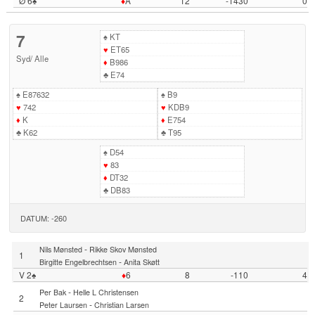
Ø 6♠
♦
A
12
-1430
0
7
♠
KT
♥
ET65
Syd
/
Alle
♦
B986
♣
E74
♠
E87632
♠
B9
♥
742
♥
KDB9
♦
K
♦
E754
♣
K62
♣
T95
♠
D54
♥
83
♦
DT32
♣
DB83
DATUM: -260
-
Nils Mønsted
Rikke Skov Mønsted
1
-
Birgitte Engelbrechtsen
Anita Skøtt
V 2♠
♦
6
8
-110
4
-
Per Bak
Helle L Christensen
2
-
Peter Laursen
Christian Larsen