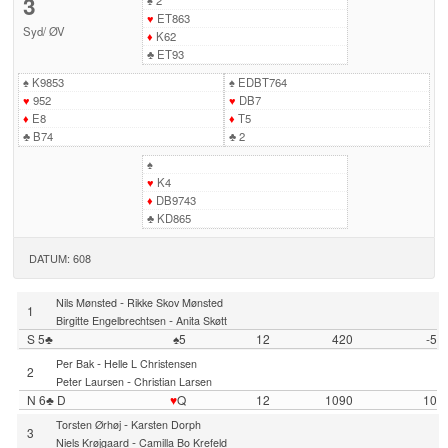
3
♠
2
♥
ET863
Syd
/
ØV
♦
K62
♣
ET93
♠
K9853
♠
EDBT764
♥
952
♥
DB7
♦
E8
♦
T5
♣
B74
♣
2
♠
♥
K4
♦
DB9743
♣
KD865
DATUM: 608
-
Nils Mønsted
Rikke Skov Mønsted
1
-
Birgitte Engelbrechtsen
Anita Skøtt
S 5♣
♠5
12
420
-5
-
Per Bak
Helle L Christensen
2
-
Peter Laursen
Christian Larsen
N 6♣ D
♥
Q
12
1090
10
-
Torsten Ørhøj
Karsten Dorph
3
-
Niels Krøjgaard
Camilla Bo Krefeld