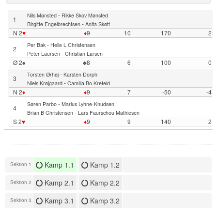
-
Nils Mønsted
Rikke Skov Mønsted
1
-
Birgitte Engelbrechtsen
Anita Skøtt
N 2
♥
♦
9
10
170
2
-
Per Bak
Helle L Christensen
2
-
Peter Laursen
Christian Larsen
Ø 2♠
♣8
6
100
0
-
Torsten Ørhøj
Karsten Dorph
3
-
Niels Krøjgaard
Camilla Bo Krefeld
N 2
♦
♦
9
7
-50
-4
-
Søren Parbo
Marius Lyhne-Knudsen
4
-
Brian B Christensen
Lars Faurschou Mathiesen
S 2
♥
♦
9
9
140
2
Kamp 1.1
Kamp 1.2
Sektion 1
Kamp 2.1
Kamp 2.2
Sektion 2
Kamp 3.1
Kamp 3.2
Sektion 3