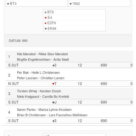
♣
BT3
♣
7652
♠
BT5
♥
E4
♦
EDT9
♣
EK94
DATUM: 690
-
Nils Mønsted
Rikke Skov Mønsted
1
-
Birgitte Engelbrechtsen
Anita Skøtt
S 3UT
♠3
12
690
0
-
Per Bak
Helle L Christensen
2
-
Peter Laursen
Christian Larsen
N 3UT
♥
T
12
690
0
-
Torsten Ørhøj
Karsten Dorph
3
-
Niels Krøjgaard
Camilla Bo Krefeld
S 3UT
♣J
12
690
0
-
Søren Parbo
Marius Lyhne-Knudsen
4
-
Brian B Christensen
Lars Faurschou Mathiesen
S 3UT
♠3
12
690
0