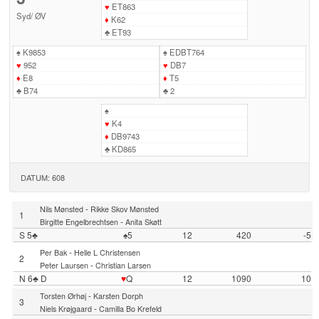
♥
ET863
Syd
/
ØV
♦
K62
♣
ET93
♠
K9853
♠
EDBT764
♥
952
♥
DB7
♦
E8
♦
T5
♣
B74
♣
2
♠
♥
K4
♦
DB9743
♣
KD865
DATUM: 608
-
Nils Mønsted
Rikke Skov Mønsted
1
-
Birgitte Engelbrechtsen
Anita Skøtt
S 5♣
♠5
12
420
-5
-
Per Bak
Helle L Christensen
2
-
Peter Laursen
Christian Larsen
N 6♣ D
♥
Q
12
1090
10
-
Torsten Ørhøj
Karsten Dorph
3
-
Niels Krøjgaard
Camilla Bo Krefeld