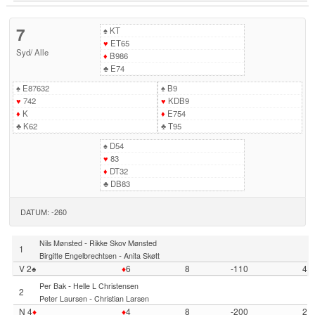
7
♠
KT
♥
ET65
Syd
/
Alle
♦
B986
♣
E74
♠
E87632
♠
B9
♥
742
♥
KDB9
♦
K
♦
E754
♣
K62
♣
T95
♠
D54
♥
83
♦
DT32
♣
DB83
DATUM: -260
-
Nils Mønsted
Rikke Skov Mønsted
1
-
Birgitte Engelbrechtsen
Anita Skøtt
V 2♠
♦
6
8
-110
4
-
Per Bak
Helle L Christensen
2
-
Peter Laursen
Christian Larsen
N 4
♦
♦
4
8
-200
2