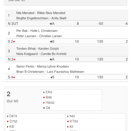
-
Nils Mønsted
Rikke Skov Mønsted
1
-
Birgitte Engelbrechtsen
Anita Skøtt
N 3UT
♣A
8
-50
-4
-
Per Bak
Helle L Christensen
2
-
Peter Laursen
Christian Larsen
S 2
♦
♣6
10
130
2
-
Torsten Ørhøj
Karsten Dorph
3
-
Niels Krøjgaard
Camilla Bo Krefeld
N 2
♦
♣A
10
130
2
-
Søren Parbo
Marius Lyhne-Knudsen
4
-
Brian B Christensen
Lars Faurschou Mathiesen
S 4
♦
♠5
10
130
2
2
♠
EK6
♥
B86
Øst
/
NS
♦
76542
♣
D8
♠
D873
♠
942
♥
D752
♥
KT93
♦
KB
♦
83