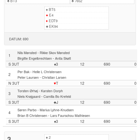
♣
BT3
♣
7652
♠
BT5
♥
E4
♦
EDT9
♣
EK94
DATUM: 690
-
Nils Mønsted
Rikke Skov Mønsted
1
-
Birgitte Engelbrechtsen
Anita Skøtt
S 3UT
♠3
12
690
0
-
Per Bak
Helle L Christensen
2
-
Peter Laursen
Christian Larsen
N 3UT
♥
T
12
690
0
-
Torsten Ørhøj
Karsten Dorph
3
-
Niels Krøjgaard
Camilla Bo Krefeld
S 3UT
♣J
12
690
0
-
Søren Parbo
Marius Lyhne-Knudsen
4
-
Brian B Christensen
Lars Faurschou Mathiesen
S 3UT
♠3
12
690
0
3
♠
2