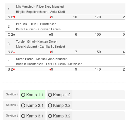
-
Nils Mønsted
Rikke Skov Mønsted
1
-
Birgitte Engelbrechtsen
Anita Skøtt
N 2
♥
♦
9
10
170
2
-
Per Bak
Helle L Christensen
2
-
Peter Laursen
Christian Larsen
Ø 2♠
♣8
6
100
0
-
Torsten Ørhøj
Karsten Dorph
3
-
Niels Krøjgaard
Camilla Bo Krefeld
N 2
♦
♦
9
7
-50
-4
-
Søren Parbo
Marius Lyhne-Knudsen
4
-
Brian B Christensen
Lars Faurschou Mathiesen
S 2
♥
♦
9
9
140
2
Kamp 1.1
Kamp 1.2
Sektion 1
Kamp 2.1
Kamp 2.2
Sektion 2
Kamp 3.1
Kamp 3.2
Sektion 3