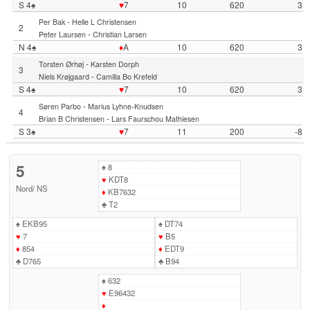
S 4♠
♥
7
10
620
3
-
Per Bak
Helle L Christensen
2
-
Peter Laursen
Christian Larsen
N 4♠
♦
A
10
620
3
-
Torsten Ørhøj
Karsten Dorph
3
-
Niels Krøjgaard
Camilla Bo Krefeld
S 4♠
♥
7
10
620
3
-
Søren Parbo
Marius Lyhne-Knudsen
4
-
Brian B Christensen
Lars Faurschou Mathiesen
S 3♠
♥
7
11
200
-8
5
♠
8
♥
KDT8
Nord
/
NS
♦
KB7632
♣
T2
♠
EKB95
♠
DT74
♥
7
♥
B5
♦
854
♦
EDT9
♣
D765
♣
B94
♠
632
♥
E96432
♦