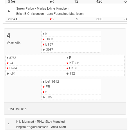
S 5♣
♠K
12
420
-5
-
Søren Parbo
Marius Lyhne-Knudsen
4
-
Brian B Christensen
Lars Faurschou Mathiesen
Ø 5♠ D
♥
K
9
500
-3
4
♠
K
♥
D963
Vest
/
Alle
♦
BT87
♣
D987
♠
8753
♠
E
♥
74
♥
KT852
♦
D964
♦
EK53
♣
K64
♣
T32
♠
DBT9642
♥
EB
♦
2
♣
EB5
DATUM: 515
-
Nils Mønsted
Rikke Skov Mønsted
1
-
Birgitte Engelbrechtsen
Anita Skøtt