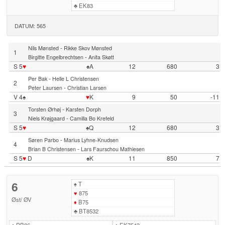
♣
EK83
DATUM: 565
-
Nils Mønsted
Rikke Skov Mønsted
1
-
Birgitte Engelbrechtsen
Anita Skøtt
S 5
♥
♠A
12
680
3
-
Per Bak
Helle L Christensen
2
-
Peter Laursen
Christian Larsen
V 4♠
♥
K
9
50
-11
-
Torsten Ørhøj
Karsten Dorph
3
-
Niels Krøjgaard
Camilla Bo Krefeld
S 5
♥
♠Q
12
680
3
-
Søren Parbo
Marius Lyhne-Knudsen
4
-
Brian B Christensen
Lars Faurschou Mathiesen
S 5
♥
D
♠K
11
850
7
6
♠
T
♥
875
Øst
/
ØV
♦
B75
♣
BT8532