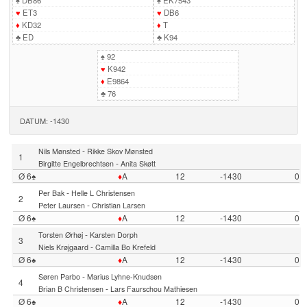
♠
DB86
♠
EK7543
♥
ET3
♥
DB6
♦
KD32
♦
T
♣
ED
♣
K94
♠
92
♥
K942
♦
E9864
♣
76
DATUM: -1430
-
Nils Mønsted
Rikke Skov Mønsted
1
-
Birgitte Engelbrechtsen
Anita Skøtt
Ø 6♠
♦
A
12
-1430
0
-
Per Bak
Helle L Christensen
2
-
Peter Laursen
Christian Larsen
Ø 6♠
♦
A
12
-1430
0
-
Torsten Ørhøj
Karsten Dorph
3
-
Niels Krøjgaard
Camilla Bo Krefeld
Ø 6♠
♦
A
12
-1430
0
-
Søren Parbo
Marius Lyhne-Knudsen
4
-
Brian B Christensen
Lars Faurschou Mathiesen
Ø 6♠
♦
A
12
-1430
0