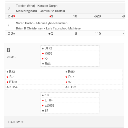
-
Torsten Ørhøj
Karsten Dorph
3
-
Niels Krøjgaard
Camilla Bo Krefeld
Ø 4
♥
♦
3
10
-620
-8
-
Søren Parbo
Marius Lyhne-Knudsen
4
-
Brian B Christensen
Lars Faurschou Mathiesen
Ø 2♠
♣Q
8
-110
4
8
♠
DT72
♥
K653
Vest
/
-
♦
K4
♣
B63
♠
B83
♠
E654
♥
B2
♥
D97
♦
BT83
♦
97
♣
KD54
♣
ET92
♠
K9
♥
ET84
♦
ED652
♣
87
DATUM: 90