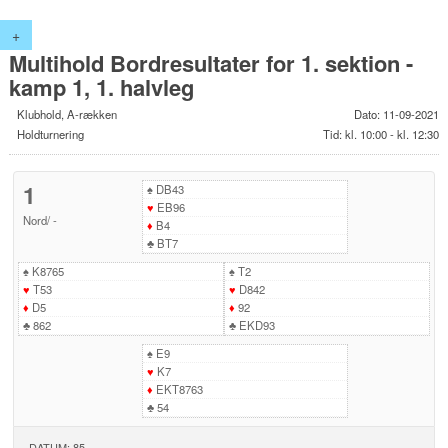
+
Multihold Bordresultater for 1. sektion -
kamp 1, 1. halvleg
Klubhold, A-rækken
Dato: 11-09-2021
Holdturnering
Tid: kl. 10:00 - kl. 12:30
1
♠
DB43
♥
EB96
Nord
/
-
♦
B4
♣
BT7
♠
K8765
♠
T2
♥
T53
♥
D842
♦
D5
♦
92
♣
862
♣
EKD93
♠
E9
♥
K7
♦
EKT8763
♣
54
DATUM: 85