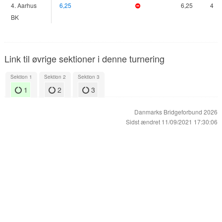
4. Aarhus
6,25
6,25
4
BK
Link til øvrige sektioner i denne turnering
Sektion 1
Sektion 2
Sektion 3
1
2
3
Danmarks Bridgeforbund 2026
Sidst ændret 11/09/2021 17:30:06