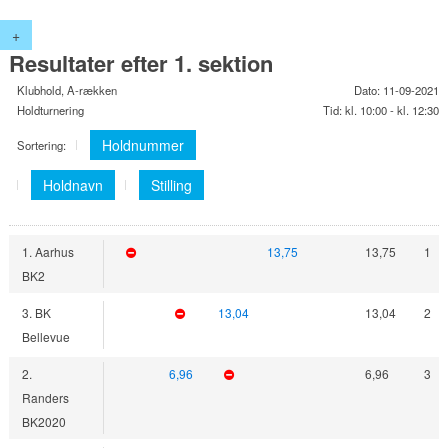
+
Resultater efter 1. sektion
Klubhold, A-rækken
Dato: 11-09-2021
Holdturnering
Tid: kl. 10:00 - kl. 12:30
Holdnummer
Sortering:
Holdnavn
Stilling
1. Aarhus
13,75
13,75
1
BK2
3. BK
13,04
13,04
2
Bellevue
2.
6,96
6,96
3
Randers
BK2020