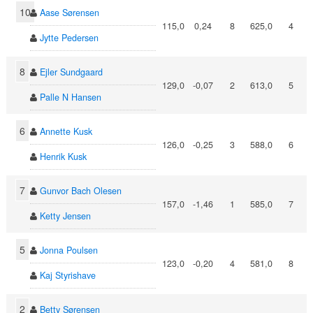
10
Aase Sørensen
115,0
0,24
8
625,0
4
Jytte Pedersen
8
Ejler Sundgaard
129,0
-0,07
2
613,0
5
Palle N Hansen
6
Annette Kusk
126,0
-0,25
3
588,0
6
Henrik Kusk
7
Gunvor Bach Olesen
157,0
-1,46
1
585,0
7
Ketty Jensen
5
Jonna Poulsen
123,0
-0,20
4
581,0
8
Kaj Styrishave
2
Betty Sørensen