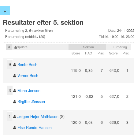
+
Resultater efter 5. sektion
Parturnering 2, B-rækken Grøn
Dato: 24-11-2022
Parturnering (middel=120)
Tid: kl. 19:00 - kl. 23:00
#
Spillere
Sektion
Turnering
Score
HAC
Plac.
Score
Plac.
9
Bente Bech
115,0
0,35
7
643,0
1
Verner Bech
3
Mona Jensen
121,0
-0,02
5
627,0
2
Birgitte Jönsson
1
Jørgen Højer Mathiasen
(S)
120,0
0,03
6
626,0
3
Else Rønde Hansen