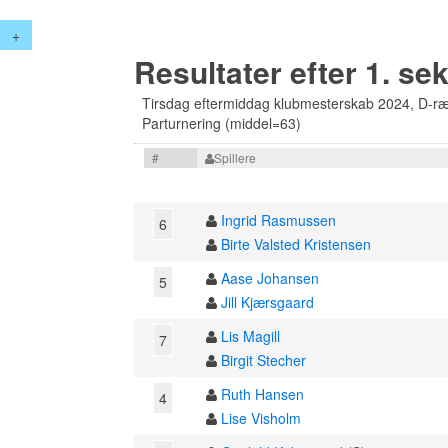
+
Resultater efter 1. se
Tirsdag eftermiddag klubmesterskab 2024, D-r
Parturnering (middel=63)
#
Spillere
Ingrid Rasmussen
6
Birte Valsted Kristensen
Aase Johansen
5
Jill Kjærsgaard
Lis Magill
7
Birgit Stecher
Ruth Hansen
4
Lise Visholm