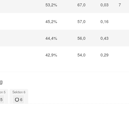
53,2%
67,0
0,03
7
45,2%
57,0
0,16
44,4%
56,0
0,43
42,9%
54,0
0,29
ng
on 5
Sektion 6
5
6