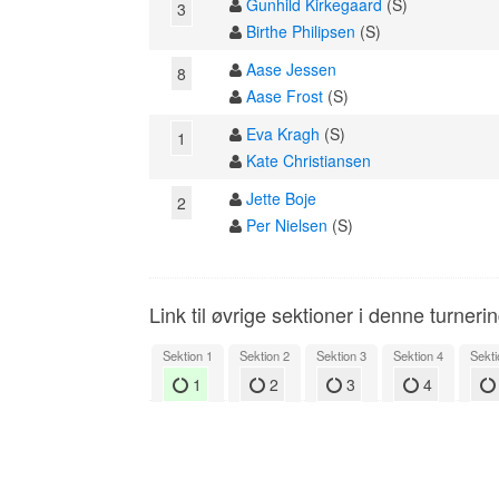
Gunhild Kirkegaard
(S)
3
Birthe Philipsen
(S)
Aase Jessen
8
Aase Frost
(S)
Eva Kragh
(S)
1
Kate Christiansen
Jette Boje
2
Per Nielsen
(S)
Link til øvrige sektioner i denne turneri
Sektion 1
Sektion 2
Sektion 3
Sektion 4
Sekti
1
2
3
4