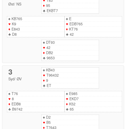
♥
T83
Øst
/
NS
♦
95
♣
EKBT7
♠
KB765
♠
E
♥
K9
♥
EDB765
♦
E843
♦
KT76
♣
D8
♣
42
♠
DT93
♥
42
♦
DB2
♣
9653
3
♠
KB43
♥
T96432
Syd
/
ØV
♦
9
♣
ET
♠
T76
♠
E985
♥
8
♥
EKD7
♦
EDB8
♦
K52
♣
B9742
♣
65
♠
D2
♥
B5
♦
T7643