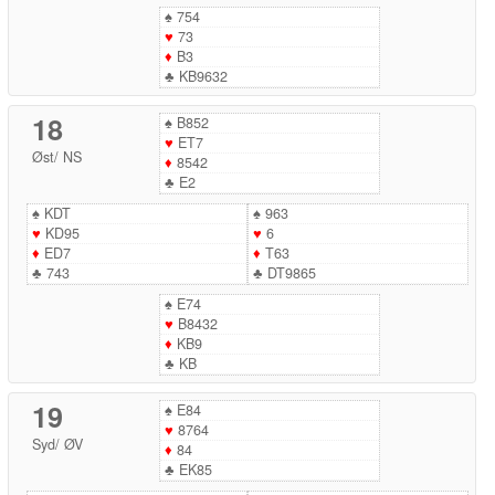
♠
754
♥
73
♦
B3
♣
KB9632
18
♠
B852
♥
ET7
Øst
/
NS
♦
8542
♣
E2
♠
KDT
♠
963
♥
KD95
♥
6
♦
ED7
♦
T63
♣
743
♣
DT9865
♠
E74
♥
B8432
♦
KB9
♣
KB
19
♠
E84
♥
8764
Syd
/
ØV
♦
84
♣
EK85