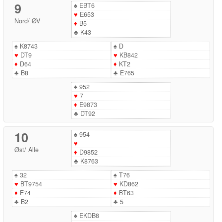
9
♠
EBT6
♥
E653
Nord
/
ØV
♦
B5
♣
K43
♠
K8743
♠
D
♥
DT9
♥
KB842
♦
D64
♦
KT2
♣
B8
♣
E765
♠
952
♥
7
♦
E9873
♣
DT92
10
♠
954
♥
Øst
/
Alle
♦
D9852
♣
K8763
♠
32
♠
T76
♥
BT9754
♥
KD862
♦
E74
♦
BT63
♣
B2
♣
5
♠
EKDB8