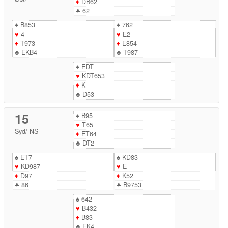
♦
DB62
♣
62
♠
B853
♠
762
♥
4
♥
E2
♦
T973
♦
E854
♣
EKB4
♣
T987
♠
EDT
♥
KDT653
♦
K
♣
D53
15
♠
B95
♥
T65
Syd
/
NS
♦
ET64
♣
DT2
♠
ET7
♠
KD83
♥
KD987
♥
E
♦
D97
♦
K52
♣
86
♣
B9753
♠
642
♥
B432
♦
B83
♣
EK4