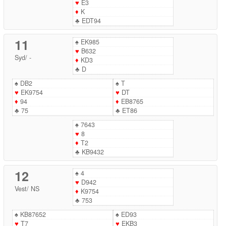
♥
E3
♦
K
♣
EDT94
11
♠
EK985
♥
B632
Syd
/
-
♦
KD3
♣
D
♠
DB2
♠
T
♥
EK9754
♥
DT
♦
94
♦
EB8765
♣
75
♣
ET86
♠
7643
♥
8
♦
T2
♣
KB9432
12
♠
4
♥
D942
Vest
/
NS
♦
K9754
♣
753
♠
KB87652
♠
ED93
♥
T7
♥
EKB3