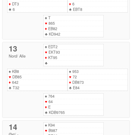
♦
DT3
♦
6
♣
6
♣
EBT8
♠
T
♥
865
♦
EB82
♣
KD942
13
♠
EDT2
♥
EKT93
Nord
/
Alle
♦
KT95
♣
♠
KB8
♠
953
♥
DB85
♥
72
♦
642
♦
DB873
♣
T32
♣
E84
♠
764
♥
64
♦
E
♣
KDB9765
14
♠
K94
♥
B987
Øst
/
-