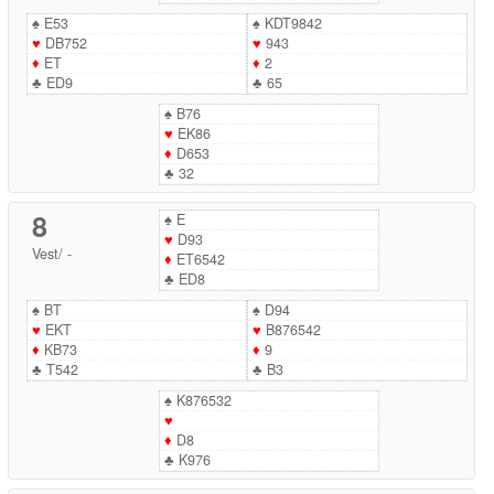
♠
E53
♠
KDT9842
♥
DB752
♥
943
♦
ET
♦
2
♣
ED9
♣
65
♠
B76
♥
EK86
♦
D653
♣
32
8
♠
E
♥
D93
Vest
/
-
♦
ET6542
♣
ED8
♠
BT
♠
D94
♥
EKT
♥
B876542
♦
KB73
♦
9
♣
T542
♣
B3
♠
K876532
♥
♦
D8
♣
K976