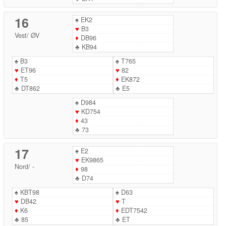
16
♠
EK2
♥
B3
Vest
/
ØV
♦
DB96
♣
KB94
♠
B3
♠
T765
♥
ET96
♥
82
♦
T5
♦
EK872
♣
DT862
♣
E5
♠
D984
♥
KD754
♦
43
♣
73
17
♠
E2
♥
EK9865
Nord
/
-
♦
98
♣
D74
♠
KBT98
♠
D63
♥
DB42
♥
T
♦
K6
♦
EDT7542
♣
85
♣
ET