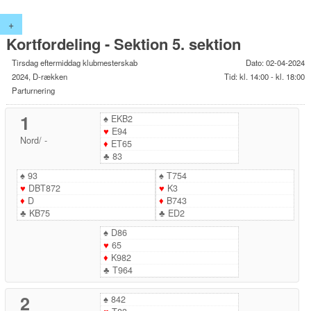
+
Kortfordeling - Sektion 5. sektion
Tirsdag eftermiddag klubmesterskab
Dato: 02-04-2024
2024, D-rækken
Tid: kl. 14:00 - kl. 18:00
Parturnering
1
♠
EKB2
♥
E94
Nord
/
-
♦
ET65
♣
83
♠
93
♠
T754
♥
DBT872
♥
K3
♦
D
♦
B743
♣
KB75
♣
ED2
♠
D86
♥
65
♦
K982
♣
T964
2
♠
842