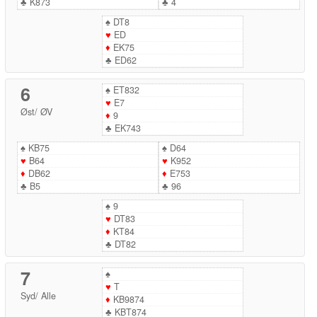
♣
K873
♣
4
♠
DT8
♥
ED
♦
EK75
♣
ED62
6
♠
ET832
♥
E7
Øst
/
ØV
♦
9
♣
EK743
♠
KB75
♠
D64
♥
B64
♥
K952
♦
DB62
♦
E753
♣
B5
♣
96
♠
9
♥
DT83
♦
KT84
♣
DT82
7
♠
♥
T
Syd
/
Alle
♦
KB9874
♣
KBT874