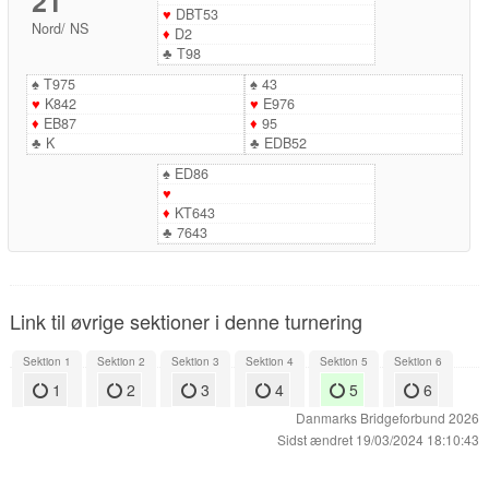
21
♥
DBT53
Nord
/
NS
♦
D2
♣
T98
♠
T975
♠
43
♥
K842
♥
E976
♦
EB87
♦
95
♣
K
♣
EDB52
♠
ED86
♥
♦
KT643
♣
7643
Link til øvrige sektioner i denne turnering
Sektion 1
Sektion 2
Sektion 3
Sektion 4
Sektion 5
Sektion 6
1
2
3
4
5
6
Danmarks Bridgeforbund 2026
Sidst ændret 19/03/2024 18:10:43