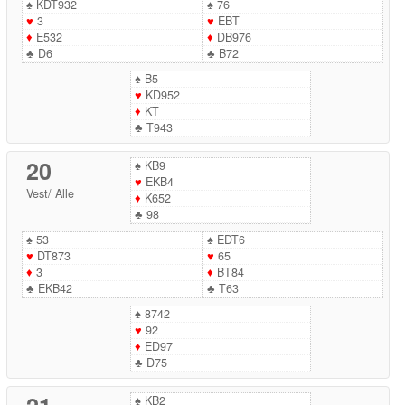
♠
KDT932
♠
76
♥
3
♥
EBT
♦
E532
♦
DB976
♣
D6
♣
B72
♠
B5
♥
KD952
♦
KT
♣
T943
20
♠
KB9
♥
EKB4
Vest
/
Alle
♦
K652
♣
98
♠
53
♠
EDT6
♥
DT873
♥
65
♦
3
♦
BT84
♣
EKB42
♣
T63
♠
8742
♥
92
♦
ED97
♣
D75
♠
KB2