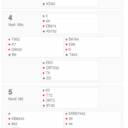
♣
KD83
4
♠
3
♥
64
Vest
/
Alle
♦
EB874
♣
K9752
♠
T852
♠
B9764
♥
K7
♥
E98
♦
D9632
♦
K
♣
B6
♣
T843
♠
EKD
♥
DBT532
♦
T5
♣
ED
5
♠
63
♥
T72
Nord
/
NS
♦
DBT3
♣
BT95
♠
♠
EKB97542
♥
KB8643
♥
95
♦
862
♦
94