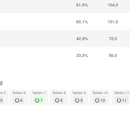
61,9%
104,0
60,1%
101,0
42,9%
72,0
33,3%
56,0
ng
on 5
Sektion 6
Sektion 7
Sektion 8
Sektion 9
Sektion 10
Sektion 11
5
6
7
8
9
10
11