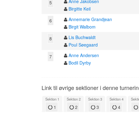
Anne Jakobsen
5
Birgitte Keil
Annemarie Grandjean
6
Birgit Walbom
Lis Buchwaldt
8
Poul Søegaard
Anne Andersen
7
Bodil Dyrby
Link til øvrige sektioner i denne turneri
Sektion 1
Sektion 2
Sektion 3
Sektion 4
Sekti
1
2
3
4