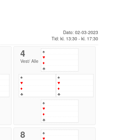
Dato: 02-03-2023
Tid: kl. 13:30 - kl. 17:30
4
♠
♥
Vest
/
Alle
♦
♣
♠
♠
♥
♥
♦
♦
♣
♣
♠
♥
♦
♣
8
♠
♥