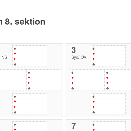
n 8. sektion
3
♠
♠
♥
♥
/
NS
Syd
/
ØV
♦
♦
♣
♣
♠
♠
♠
♥
♥
♥
♦
♦
♦
♣
♣
♣
♠
♠
♥
♥
♦
♦
♣
♣
7
♠
♠
♥
♥