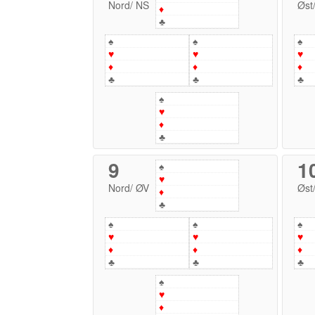
Nord
/
NS
Øst
♦
♣
♠
♠
♠
♥
♥
♥
♦
♦
♦
♣
♣
♣
♠
♥
♦
♣
9
1
♠
♥
Nord
/
ØV
Øst
♦
♣
♠
♠
♠
♥
♥
♥
♦
♦
♦
♣
♣
♣
♠
♥
♦