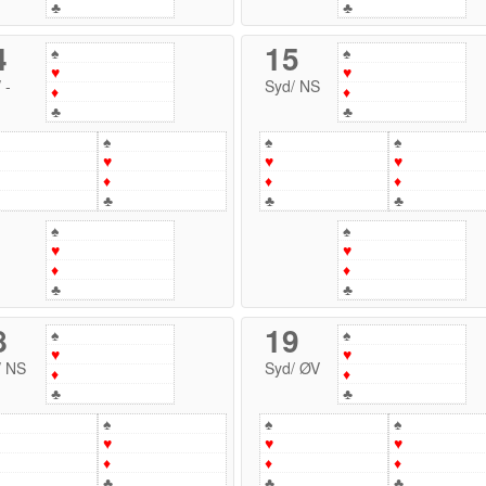
♣
♣
4
15
♠
♠
♥
♥
/
-
Syd
/
NS
♦
♦
♣
♣
♠
♠
♠
♥
♥
♥
♦
♦
♦
♣
♣
♣
♠
♠
♥
♥
♦
♦
♣
♣
8
19
♠
♠
♥
♥
/
NS
Syd
/
ØV
♦
♦
♣
♣
♠
♠
♠
♥
♥
♥
♦
♦
♦
♣
♣
♣