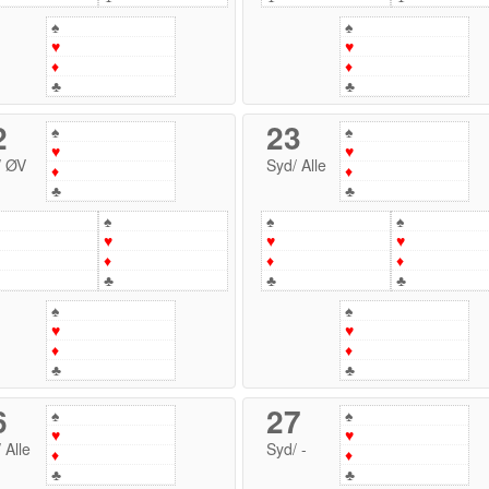
♠
♠
♥
♥
♦
♦
♣
♣
2
23
♠
♠
♥
♥
/
ØV
Syd
/
Alle
♦
♦
♣
♣
♠
♠
♠
♥
♥
♥
♦
♦
♦
♣
♣
♣
♠
♠
♥
♥
♦
♦
♣
♣
6
27
♠
♠
♥
♥
/
Alle
Syd
/
-
♦
♦
♣
♣