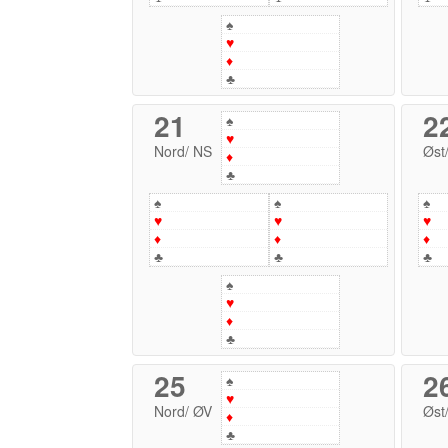
♠
♥
♦
♣
21
2
♠
♥
Nord
/
NS
Øst
♦
♣
♠
♠
♠
♥
♥
♥
♦
♦
♦
♣
♣
♣
♠
♥
♦
♣
25
2
♠
♥
Nord
/
ØV
Øst
♦
♣