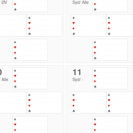
/
ØV
Syd
/
Alle
♦
♦
♣
♣
♠
♠
♠
♥
♥
♥
♦
♦
♦
♣
♣
♣
♠
♠
♥
♥
♦
♦
♣
♣
0
11
♠
♠
♥
♥
/
Alle
Syd
/
-
♦
♦
♣
♣
♠
♠
♠
♥
♥
♥
♦
♦
♦
♣
♣
♣
♠
♠
♥
♥
♦
♦