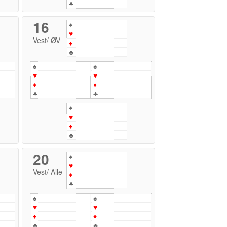
♣
16
♠
♥
Vest
/
ØV
♦
♣
♠
♠
♥
♥
♦
♦
♣
♣
♠
♥
♦
♣
20
♠
♥
Vest
/
Alle
♦
♣
♠
♠
♥
♥
♦
♦
♣
♣