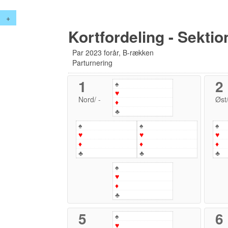
+
Kortfordeling - Sektio
Par 2023 forår, B-rækken
Parturnering
1
2
♠
♥
Nord
/
-
Øst
♦
♣
♠
♠
♠
♥
♥
♥
♦
♦
♦
♣
♣
♣
♠
♥
♦
♣
5
6
♠
♥