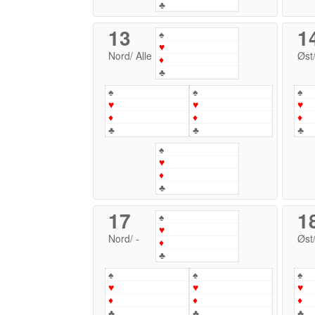
♣
13
1
♠
♥
Nord
/
Alle
Øst
♦
♣
♠
♠
♠
♥
♥
♥
♦
♦
♦
♣
♣
♣
♠
♥
♦
♣
17
1
♠
♥
Nord
/
-
Øst
♦
♣
♠
♠
♠
♥
♥
♥
♦
♦
♦
♣
♣
♣