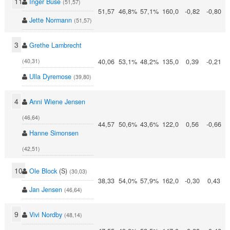
11
Inger Buse
(51,57)
51,57
46,8%
57,1%
160,0
-0,82
-0,80
Jette Normann
(51,57)
3
Grethe Lambrecht
40,06
53,1%
48,2%
135,0
0,39
-0,21
(40,31)
Ulla Dyremose
(39,80)
4
Anni Wiene Jensen
(46,64)
44,57
50,6%
43,6%
122,0
0,56
-0,66
Hanne Simonsen
(42,51)
10
Ole Block
(S)
(30,03)
38,33
54,0%
57,9%
162,0
-0,30
0,43
Jan Jensen
(46,64)
9
Vivi Nordby
(48,14)