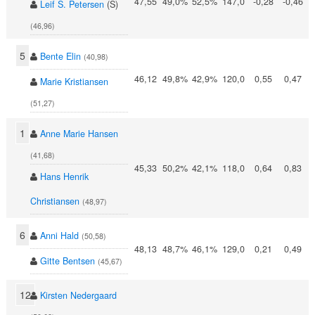
47,55
49,0%
52,5%
147,0
-0,28
-0,46
Leif S. Petersen
(S)
(46,96)
5
Bente Elin
(40,98)
46,12
49,8%
42,9%
120,0
0,55
0,47
Marie Kristiansen
(51,27)
1
Anne Marie Hansen
(41,68)
45,33
50,2%
42,1%
118,0
0,64
0,83
Hans Henrik
Christiansen
(48,97)
6
Anni Hald
(50,58)
48,13
48,7%
46,1%
129,0
0,21
0,49
Gitte Bentsen
(45,67)
12
Kirsten Nedergaard