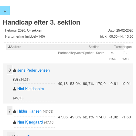
+
Handicap efter 3. sektion
Februar 2020, C-rækken
Dato: 25-02-2020
Parturnering (middel=140)
Tid: kl. 09:30 - kl. 13:30
Spillere
Sektion
Turneringen
Parhandicap
Forventet
Opnået
Score
Δ-
∑-
HAC
HAC
8
Jens Peder Jensen
(S)
(34,36)
40,18
53,0%
60,7%
170,0
-0,61
-0,91
Nini Kjeldsholm
(45,99)
7
Hildur Hansen
(47,03)
47,06
49,3%
62,1%
174,0
-1,02
-1,68
Nini Kjærgaard
(47,10)