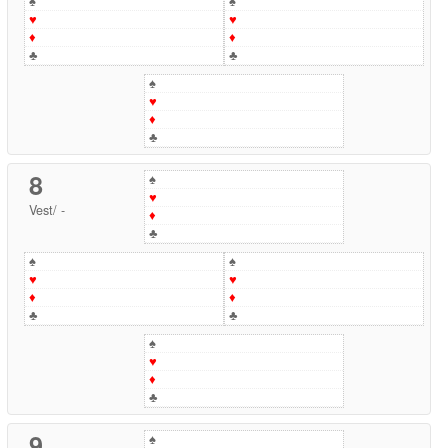
♠
♠
♥
♥
♦
♦
♣
♣
♠
♥
♦
♣
8
♠
♥
Vest
/
-
♦
♣
♠
♠
♥
♥
♦
♦
♣
♣
♠
♥
♦
♣
9
♠