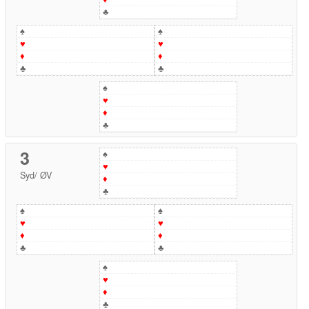
♣
♠
♠
♥
♥
♦
♦
♣
♣
♠
♥
♦
♣
3
♠
♥
Syd
/
ØV
♦
♣
♠
♠
♥
♥
♦
♦
♣
♣
♠
♥
♦
♣