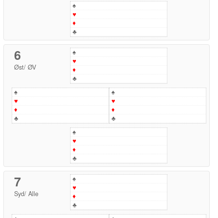
♠
♥
♦
♣
6
♠
♥
Øst
/
ØV
♦
♣
♠
♠
♥
♥
♦
♦
♣
♣
♠
♥
♦
♣
7
♠
♥
Syd
/
Alle
♦
♣