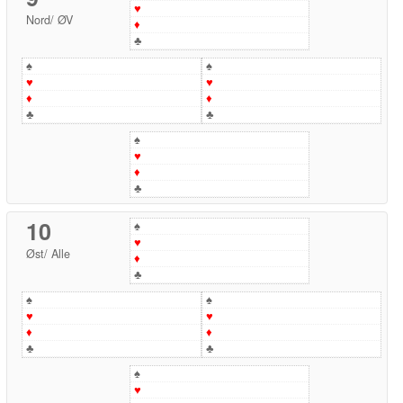
♥
Nord
/
ØV
♦
♣
♠
♠
♥
♥
♦
♦
♣
♣
♠
♥
♦
♣
10
♠
♥
Øst
/
Alle
♦
♣
♠
♠
♥
♥
♦
♦
♣
♣
♠
♥