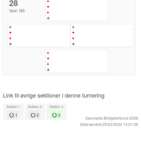
28
♠
♥
Vest
/
NS
♦
♣
♠
♠
♥
♥
♦
♦
♣
♣
♠
♥
♦
♣
Link til øvrige sektioner i denne turnering
Sektion 1
Sektion 2
Sektion 3
1
2
3
Danmarks Bridgeforbund 2026
Sidst ændret 25/02/2020 14:01:26