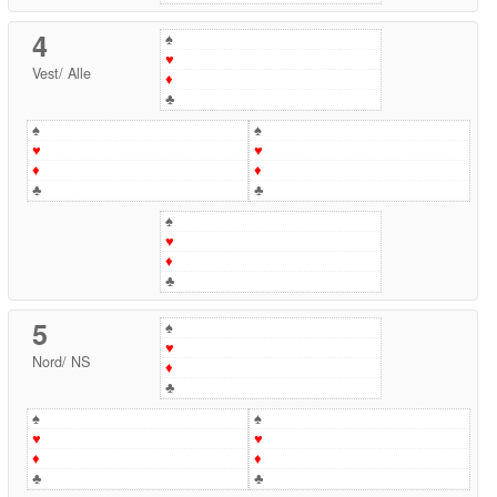
4
♠
♥
Vest
/
Alle
♦
♣
♠
♠
♥
♥
♦
♦
♣
♣
♠
♥
♦
♣
5
♠
♥
Nord
/
NS
♦
♣
♠
♠
♥
♥
♦
♦
♣
♣