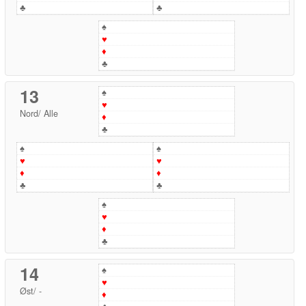
♣
♣
♠
♥
♦
♣
13
♠
♥
Nord
/
Alle
♦
♣
♠
♠
♥
♥
♦
♦
♣
♣
♠
♥
♦
♣
14
♠
♥
Øst
/
-
♦