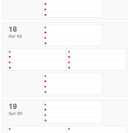
♥
♦
♣
18
♠
♥
Øst
/
NS
♦
♣
♠
♠
♥
♥
♦
♦
♣
♣
♠
♥
♦
♣
19
♠
♥
Syd
/
ØV
♦
♣
♠
♠