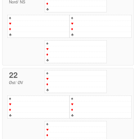
Nord
/
NS
♦
♣
♠
♠
♥
♥
♦
♦
♣
♣
♠
♥
♦
♣
22
♠
♥
Øst
/
ØV
♦
♣
♠
♠
♥
♥
♦
♦
♣
♣
♠
♥
♦