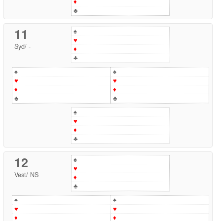
♦
♣
11
♠
♥
Syd
/
-
♦
♣
♠
♠
♥
♥
♦
♦
♣
♣
♠
♥
♦
♣
12
♠
♥
Vest
/
NS
♦
♣
♠
♠
♥
♥
♦
♦