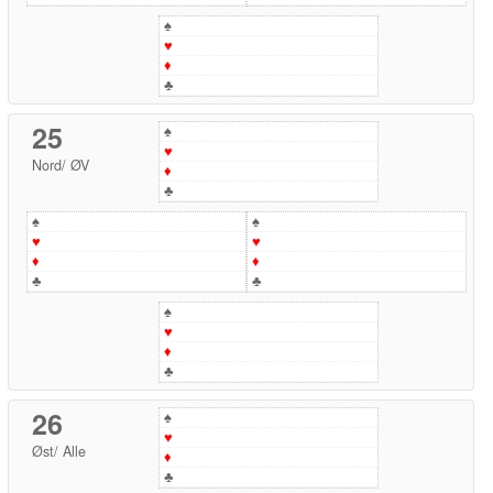
♠
♥
♦
♣
25
♠
♥
Nord
/
ØV
♦
♣
♠
♠
♥
♥
♦
♦
♣
♣
♠
♥
♦
♣
26
♠
♥
Øst
/
Alle
♦
♣