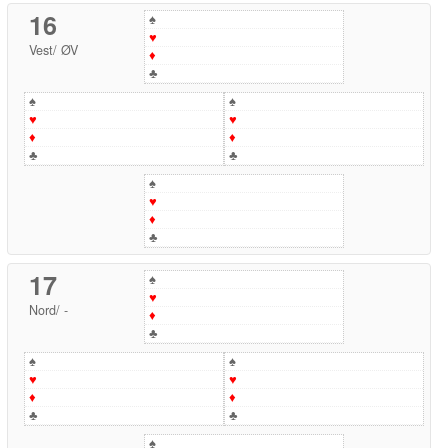
16
♠
♥
Vest
/
ØV
♦
♣
♠
♠
♥
♥
♦
♦
♣
♣
♠
♥
♦
♣
17
♠
♥
Nord
/
-
♦
♣
♠
♠
♥
♥
♦
♦
♣
♣
♠