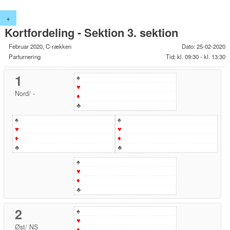
+
Kortfordeling - Sektion 3. sektion
Februar 2020, C-rækken
Dato: 25-02-2020
Parturnering
Tid: kl. 09:30 - kl. 13:30
1
♠
♥
Nord
/
-
♦
♣
♠
♠
♥
♥
♦
♦
♣
♣
♠
♥
♦
♣
2
♠
♥
Øst
/
NS
♦