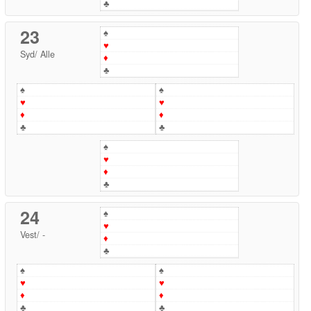
♣
23
♠
♥
Syd
/
Alle
♦
♣
♠
♠
♥
♥
♦
♦
♣
♣
♠
♥
♦
♣
24
♠
♥
Vest
/
-
♦
♣
♠
♠
♥
♥
♦
♦
♣
♣