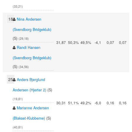
(33,21)
18
Nina Andersen
(Svendborg Bridgeklub)
(S)
(29,18)
31,87
50,3%
49,5%
-4,1
0,07
0,07
Randi Hansen
(Svendborg Bridgeklub)
(S)
(34,56)
25
Anders Bjerglund
Andersen (Hjerter 2)
(S)
(19,81)
30,31
51,1%
49,2%
-6,0
0,16
0,16
Marianne Andersen
(Blakset-Klubberne)
(S)
(40,81)