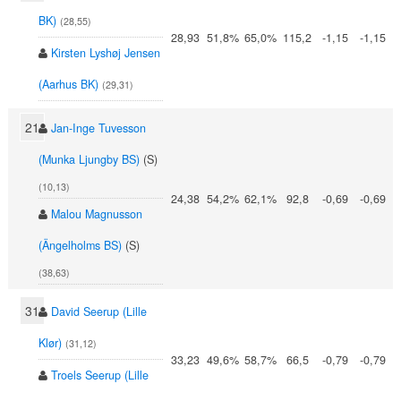
BK)
(28,55)
28,93
51,8%
65,0%
115,2
-1,15
-1,15
Kirsten Lyshøj Jensen
(Aarhus BK)
(29,31)
21
Jan-Inge Tuvesson
(Munka Ljungby BS)
(S)
(10,13)
24,38
54,2%
62,1%
92,8
-0,69
-0,69
Malou Magnusson
(Ängelholms BS)
(S)
(38,63)
31
David Seerup (Lille
Klør)
(31,12)
33,23
49,6%
58,7%
66,5
-0,79
-0,79
Troels Seerup (Lille