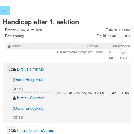
+
Handicap efter 1. sektion
Bronze 7 28+, A-rækken
Dato: 10-07-2022
Parturnering
Tid: kl. 14:30 - kl. 18:30
Spillere
Sektion
Turneringen
Parhandicap
Forventet
Opnået
Score
Δ-
∑-
HAC
HAC
35
Birgit Holmstrup
(Odder Bridgeklub)
(32,52)
33,83
49,3%
66,1%
123,5
-1,46
-1,46
Kirsten Sejersen
(Odder Bridgeklub)
(35,14)
15
Claus Jensen (Aarhus