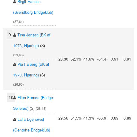
Birgit Hansen
(Svendborg Bridgeklub)
(37,61)
9
Tina Jensen (BK af
1973, Hjørring)
(S)
(29,68)
28,30
52,1%
41,6%
-64,4
0,91
0,91
Pia Falberg (BK af
1973, Hjørring)
(S)
(26,93)
10
Ellen Fænøe (Bridge
Søllerød)
(S)
(28,48)
29,56
51,5%
41,3%
-66,9
0,89
0,89
Laila Egehoved
(Gentofte Bridgeklub)