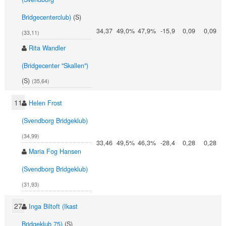
Bridgecenterclub)
(S)
34,37
49,0%
47,9%
-15,9
0,09
0,09
(33,11)
Rita Wandler
(Bridgecenter "Skallen")
(S)
(35,64)
11
Helen Frost
(Svendborg Bridgeklub)
(34,99)
33,46
49,5%
46,3%
-28,4
0,28
0,28
Maria Fog Hansen
(Svendborg Bridgeklub)
(31,93)
27
Inga Biltoft (Ikast
Bridgeklub 75)
(S)