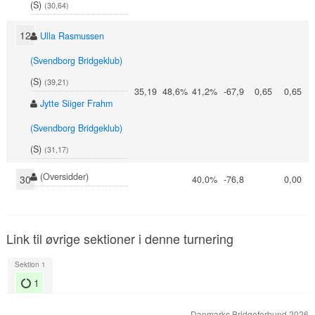
(S)
(30,64)
12
Ulla Rasmussen
(Svendborg Bridgeklub)
(S)
(39,21)
35,19
48,6%
41,2%
-67,9
0,65
0,65
Jytte Siiger Frahm
(Svendborg Bridgeklub)
(S)
(31,17)
(Oversidder)
30
40,0%
-76,8
0,00
Link til øvrige sektioner i denne turnering
Sektion 1
1
Danmarks Bridgeforbund 2026