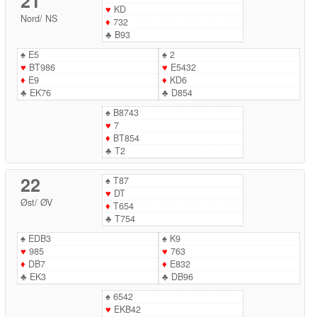
21
♥
KD
Nord
/
NS
♦
732
♣
B93
♠
E5
♠
2
♥
BT986
♥
E5432
♦
E9
♦
KD6
♣
EK76
♣
D854
♠
B8743
♥
7
♦
BT854
♣
T2
22
♠
T87
♥
DT
Øst
/
ØV
♦
T654
♣
T754
♠
EDB3
♠
K9
♥
985
♥
763
♦
DB7
♦
E832
♣
EK3
♣
DB96
♠
6542
♥
EKB42