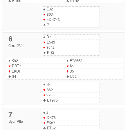
♣
KD86
♣
ET32
♠
E82
♥
863
♦
EDB743
♣
7
6
♠
D7
♥
E543
Øst
/
ØV
♦
8642
♣
KD3
♠
K92
♠
ET8653
♥
DBT7
♥
K9
♦
EKDT
♦
B5
♣
84
♣
B62
♠
B4
♥
862
♦
973
♣
ET975
7
♠
2
♥
DB76
Syd
/
Alle
♦
EK87
♣
ET62