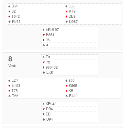
♠
B64
♠
853
♥
32
♥
KT9
♦
T642
♦
DB3
♣
KB53
♣
D987
♠
EKDT97
♥
E854
♦
95
♣
4
8
♠
T3
♥
72
Vest
/
-
♦
986432
♣
EK8
♠
ED7
♠
865
♥
ET93
♥
K865
♦
T75
♦
KB
♣
T65
♣
B732
♠
KB942
♥
DB4
♦
ED
♣
D94