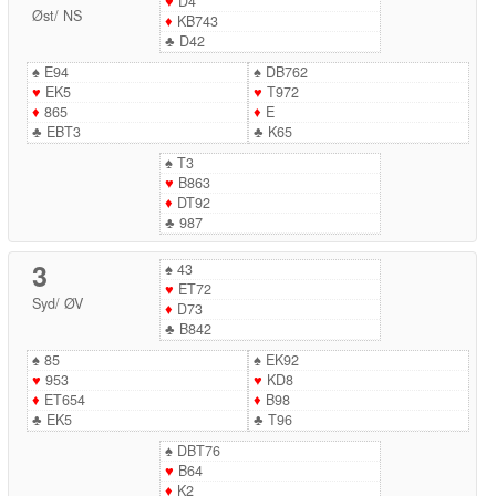
♥
D4
Øst
/
NS
♦
KB743
♣
D42
♠
E94
♠
DB762
♥
EK5
♥
T972
♦
865
♦
E
♣
EBT3
♣
K65
♠
T3
♥
B863
♦
DT92
♣
987
3
♠
43
♥
ET72
Syd
/
ØV
♦
D73
♣
B842
♠
85
♠
EK92
♥
953
♥
KD8
♦
ET654
♦
B98
♣
EK5
♣
T96
♠
DBT76
♥
B64
♦
K2