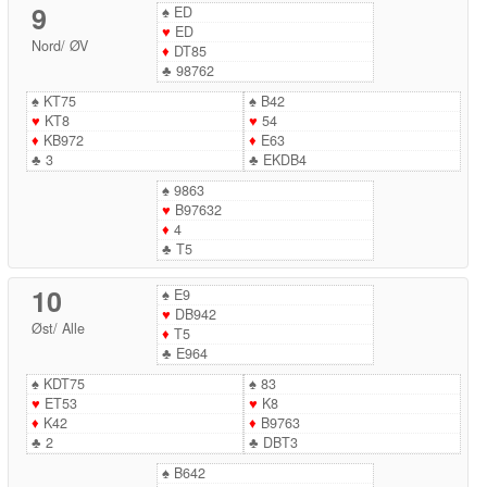
9
♠
ED
♥
ED
Nord
/
ØV
♦
DT85
♣
98762
♠
KT75
♠
B42
♥
KT8
♥
54
♦
KB972
♦
E63
♣
3
♣
EKDB4
♠
9863
♥
B97632
♦
4
♣
T5
10
♠
E9
♥
DB942
Øst
/
Alle
♦
T5
♣
E964
♠
KDT75
♠
83
♥
ET53
♥
K8
♦
K42
♦
B9763
♣
2
♣
DBT3
♠
B642