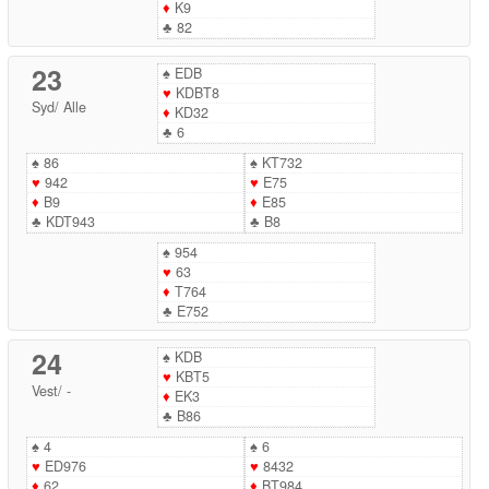
♦
K9
♣
82
23
♠
EDB
♥
KDBT8
Syd
/
Alle
♦
KD32
♣
6
♠
86
♠
KT732
♥
942
♥
E75
♦
B9
♦
E85
♣
KDT943
♣
B8
♠
954
♥
63
♦
T764
♣
E752
24
♠
KDB
♥
KBT5
Vest
/
-
♦
EK3
♣
B86
♠
4
♠
6
♥
ED976
♥
8432
♦
62
♦
BT984