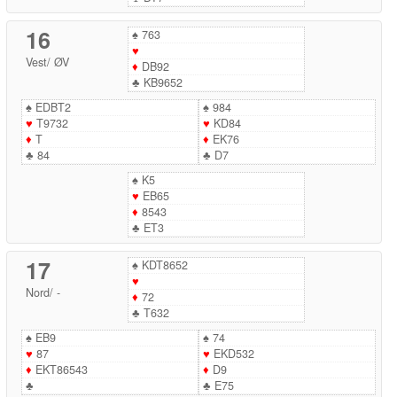
16
♠
763
♥
Vest
/
ØV
♦
DB92
♣
KB9652
♠
EDBT2
♠
984
♥
T9732
♥
KD84
♦
T
♦
EK76
♣
84
♣
D7
♠
K5
♥
EB65
♦
8543
♣
ET3
17
♠
KDT8652
♥
Nord
/
-
♦
72
♣
T632
♠
EB9
♠
74
♥
87
♥
EKD532
♦
EKT86543
♦
D9
♣
♣
E75