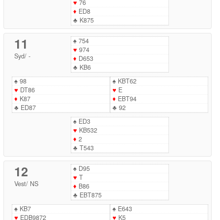
♥
76
♦
ED8
♣
K875
11
♠
754
♥
974
Syd
/
-
♦
D653
♣
KB6
♠
98
♠
KBT62
♥
DT86
♥
E
♦
K87
♦
EBT94
♣
ED87
♣
92
♠
ED3
♥
KB532
♦
2
♣
T543
12
♠
D95
♥
T
Vest
/
NS
♦
B86
♣
EBT875
♠
KB7
♠
E643
♥
EDB9872
♥
K5