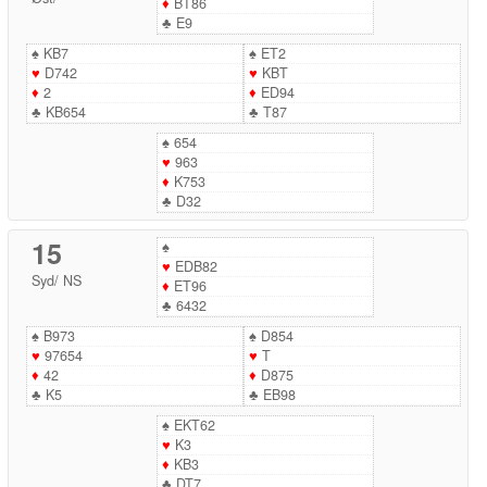
♦
BT86
♣
E9
♠
KB7
♠
ET2
♥
D742
♥
KBT
♦
2
♦
ED94
♣
KB654
♣
T87
♠
654
♥
963
♦
K753
♣
D32
15
♠
♥
EDB82
Syd
/
NS
♦
ET96
♣
6432
♠
B973
♠
D854
♥
97654
♥
T
♦
42
♦
D875
♣
K5
♣
EB98
♠
EKT62
♥
K3
♦
KB3
♣
DT7