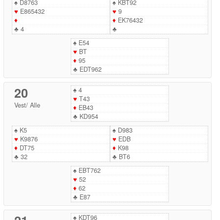
♠
D8763
♠
KBT92
♥
E865432
♥
9
♦
♦
EK76432
♣
4
♣
♠
E54
♥
BT
♦
95
♣
EDT962
20
♠
4
♥
T43
Vest
/
Alle
♦
EB43
♣
KD954
♠
K5
♠
D983
♥
K9876
♥
EDB
♦
DT75
♦
K98
♣
32
♣
BT6
♠
EBT762
♥
52
♦
62
♣
E87
♠
KDT96