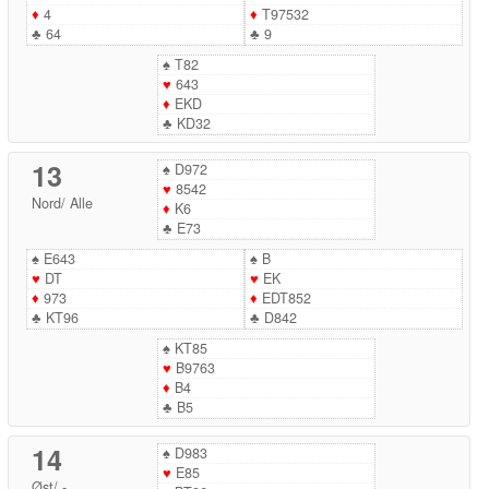
♦
4
♦
T97532
♣
64
♣
9
♠
T82
♥
643
♦
EKD
♣
KD32
13
♠
D972
♥
8542
Nord
/
Alle
♦
K6
♣
E73
♠
E643
♠
B
♥
DT
♥
EK
♦
973
♦
EDT852
♣
KT96
♣
D842
♠
KT85
♥
B9763
♦
B4
♣
B5
14
♠
D983
♥
E85
Øst
/
-