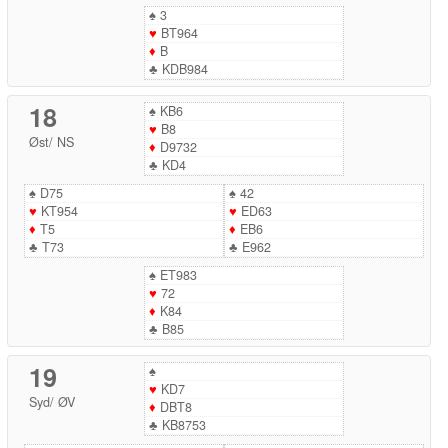
♠
3
♥
BT964
♦
B
♣
KDB984
18
♠
KB6
♥
B8
Øst
/
NS
♦
D9732
♣
KD4
♠
D75
♠
42
♥
KT954
♥
ED63
♦
T5
♦
EB6
♣
T73
♣
E962
♠
ET983
♥
72
♦
K84
♣
B85
19
♠
♥
KD7
Syd
/
ØV
♦
DBT8
♣
KB8753