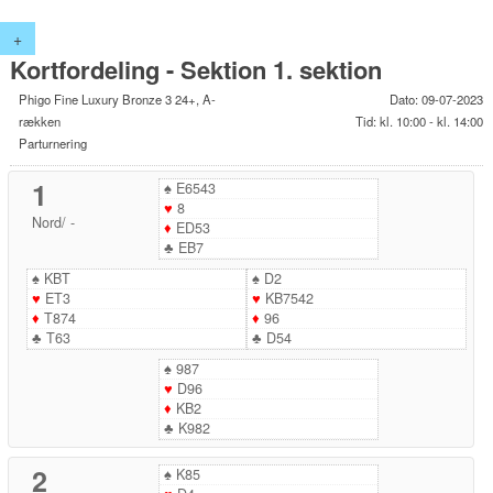
+
Kortfordeling - Sektion 1. sektion
Phigo Fine Luxury Bronze 3 24+, A-
Dato: 09-07-2023
rækken
Tid: kl. 10:00 - kl. 14:00
Parturnering
1
♠
E6543
♥
8
Nord
/
-
♦
ED53
♣
EB7
♠
KBT
♠
D2
♥
ET3
♥
KB7542
♦
T874
♦
96
♣
T63
♣
D54
♠
987
♥
D96
♦
KB2
♣
K982
2
♠
K85