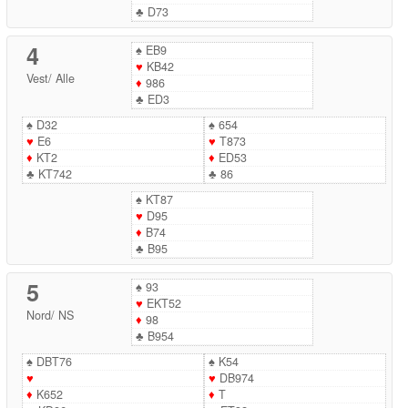
♣
D73
4
♠
EB9
♥
KB42
Vest
/
Alle
♦
986
♣
ED3
♠
D32
♠
654
♥
E6
♥
T873
♦
KT2
♦
ED53
♣
KT742
♣
86
♠
KT87
♥
D95
♦
B74
♣
B95
5
♠
93
♥
EKT52
Nord
/
NS
♦
98
♣
B954
♠
DBT76
♠
K54
♥
♥
DB974
♦
K652
♦
T