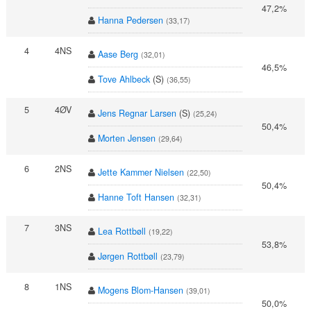
47,2%
Hanna Pedersen
(33,17)
4
4NS
Aase Berg
(32,01)
46,5%
Tove Ahlbeck
(S)
(36,55)
5
4ØV
Jens Regnar Larsen
(S)
(25,24)
50,4%
Morten Jensen
(29,64)
6
2NS
Jette Kammer Nielsen
(22,50)
50,4%
Hanne Toft Hansen
(32,31)
7
3NS
Lea Rottbøll
(19,22)
53,8%
Jørgen Rottbøll
(23,79)
8
1NS
Mogens Blom-Hansen
(39,01)
50,0%