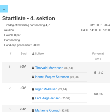
+
Startliste - 4. sektion
Tirsdag eftermiddag parturnering 4, A-
Dato: 30-01-2024
rækken
Tid: kl. 14:00 - kl. 18:00
Howell, 8 par
Parturnering
Handicap-gennemsnit: 28,09
#
Bord
Spillere
Forventet
score
1
1ØV
Thorvald Mortensen
(32,14)
51,1%
Henrik Frejlev Sørensen
(20,28)
2
3ØV
Inger Mikkelsen
(29,94)
50,8%
Lars Aage Jensen
(23,52)
3
2ØV
Marianne Conrad
(32,88)