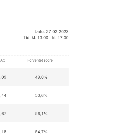
Dato: 27-02-2023
Tid: kl. 13:00 - kl. 17:00
AC
Forventet score
,09
49,0%
,44
50,6%
,67
56,1%
,18
54,7%