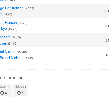
ge Christensen
(27,43)
31
er
(34,90)
lbe-Hansen
(42,73)
31
olbye
(19,77)
ldgaard
(34,35)
34
ndsen
(34,85)
dal Nielsen
(22,42)
18
 Bredal Nielsen
(15,32)
nne turnering
ektion 4
Sektion 5
4
5