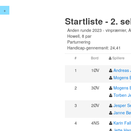
+
Startliste - 2. s
Anden runde 2023 - vinpræmier, 
Howell, 8 par
Parturnering
Handicap-gennemsnit: 24,41
#
Bord
Spillere
1
1ØV
Andreas 
Mogens 
2
3ØV
Mogens 
Torben J
3
2ØV
Jesper S
Janne B
4
4NS
Karin Fal
Jette Ha