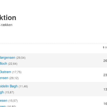
ektion
A-rækken
H
Jørgensen
(29,54)
26
Bloch
(22,64)
Ekstrøm
(17,75)
23
ensen
(29,12)
eidelin Bøgh
(11,46)
13
øgh
(15,87)
lesen
(15,57)
16
nsen
(16,80)