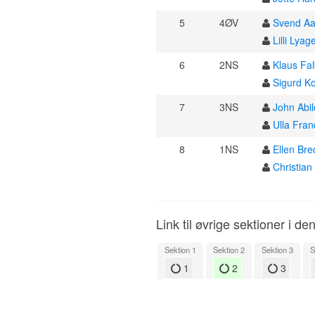
5
4ØV
Svend Aa
Lilli Lyag
6
2NS
Klaus Fa
Sigurd K
7
3NS
John Abi
Ulla Fra
8
1NS
Ellen Bre
Christian
Link til øvrige sektioner i de
Sektion 1
Sektion 2
Sektion 3
S
1
2
3