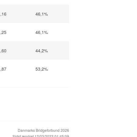
,16
46,1%
,25
46,1%
,60
44,2%
,87
53,2%
Danmarks Bridgeforbund 2026
Sidst ændret 12/03/2023 01:45:09