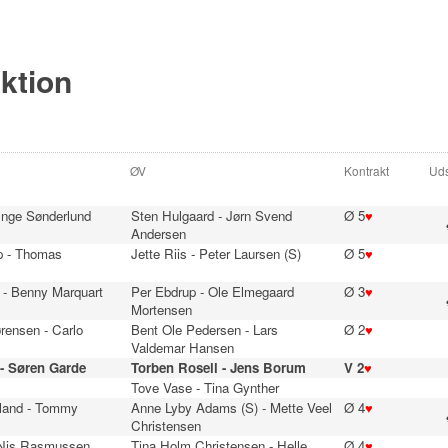
ektion
ØV
Kontrakt
Uds
 Inge Sønderlund
Sten Hulgaard - Jørn Svend
Ø 5
♥
Andersen
p - Thomas
Jette Riis - Peter Laursen (S)
Ø 5
♥
 - Benny Marquart
Per Ebdrup - Ole Elmegaard
Ø 3
♥
Mortensen
rensen - Carlo
Bent Ole Pedersen - Lars
Ø 2
♥
Valdemar Hansen
- Søren Garde
Torben Rosell - Jens Borum
V 2
♥
Tove Vase - Tina Gynther
jland - Tommy
Anne Lyby Adams (S) - Mette Veel
Ø 4
♥
Christensen
 Nis Rasmussen
Tina Holm Christensen - Helle
Ø 4
♥