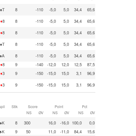
♠T
8
-110
-5,0
5,0
34,4
65,6
♦
8
8
-110
-5,0
5,0
34,4
65,6
♦
8
8
-110
-5,0
5,0
34,4
65,6
♠T
8
-110
-5,0
5,0
34,4
65,6
♠A
8
-110
-5,0
5,0
34,4
65,6
♦
8
9
-140
-12,0
12,0
12,5
87,5
♦
3
9
-150
-15,0
15,0
3,1
96,9
♦
3
9
-150
-15,0
15,0
3,1
96,9
pil
Stik
Score
Point
Pct
NS
ØV
NS
ØV
NS
ØV
♠K
8
300
16,0
-16,0
100,0
0,0
♣K
9
50
11,0
-11,0
84,4
15,6