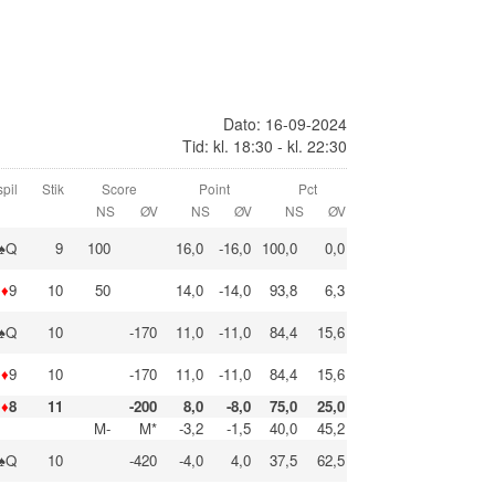
Dato: 16-09-2024
Tid: kl. 18:30 - kl. 22:30
pil
Stik
Score
Point
Pct
NS
ØV
NS
ØV
NS
ØV
♠Q
9
100
16,0
-16,0
100,0
0,0
♦
9
10
50
14,0
-14,0
93,8
6,3
♠Q
10
-170
11,0
-11,0
84,4
15,6
♦
9
10
-170
11,0
-11,0
84,4
15,6
♦
8
11
-200
8,0
-8,0
75,0
25,0
M-
M*
-3,2
-1,5
40,0
45,2
♠Q
10
-420
-4,0
4,0
37,5
62,5