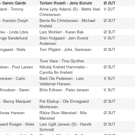
- Søren Garde
Torben Rosell - Jens Borum
Ø 2UT
jland - Tommy
Anne Lyby Adams (S) - Mette Veel
V 2UT
Christensen
 - Karsten Dorph
Bente Bo Christensen - Michael
Ø 3UT
Krefeld
lev - Linda Libra
Lars Wohlert - Karen Bak
Ø 3UT
 Inge Sønderlund
Sten Hulgaard - Jørn Svend
V 3UT
Andersen
mgaard - Niels
Tom Pilgård - Johs. Sørensen
Ø 3UT
Tove Vase - Tina Gynther
lsen - Poul Larsen
Nikolaj Krefeld Hammelev -
Ø 3UT
Camilla Bo Krefeld
rensen - Carlo
Bent Ole Pedersen - Lars
V 3UT
Valdemar Hansen
-Knudsen - Søren
Birte Eriksen - Peter Jensen
V 3UT
 - Benny Marquart
Per Ebdrup - Ole Elmegaard
Ø 3UT
Mortensen
- Jonas Hansen
Rikke Skov Mønsted - Nils
Ø 3UT
Mønsted
aard Roager - Niels
Lars Ugilt Jensen (S) - Henrik
Ø 3UT
Schmidt