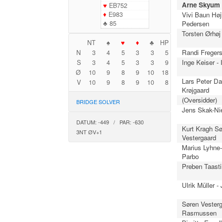
Arne Skyum 
♥
EB752
♦
E983
Vivi Baun Hø
♣
85
Pedersen
Torsten Ørhøj
NT
♠
♥
♦
♣
HP
Randi Fregers
N
3
4
5
3
3
5
Inge Keiser -
S
3
4
5
3
3
9
Ø
10
9
8
9
10
18
Lars Peter Da
V
10
9
8
9
10
8
Krøjgaard
(Oversidder)
BRIDGE SOLVER
Jens Skak-Nie
DATUM: -449 / PAR: -630
Kurt Kragh Sø
3NT ØV+1
Vestergaard
Marius Lyhne
Parbo
Preben Taasti
Ulrik Müller 
Søren Vesterg
Rasmussen