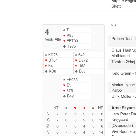
Birgitte Engel
Skøtt
NS
4
♠
T
♥
K95
Preben Taasti
Vest
/
Alle
♦
EBT93
♣
T975
Claus Hastru
♠
KD75
♠
642
Mathiasen
♥
BT64
♥
D872
Torsten Ørhøj
♦
K4
♦
D62
♣
KD8
♣
E63
Keld Grann -
♠
EB983
Marius Lyhne
♥
E3
Parbo
♦
875
♣
B42
Ulrik Müller 
Arne Skyum 
NT
♠
♥
♦
♣
HP
Lars Peter Da
N
7
6
5
9
8
8
Krøjgaard
S
7
6
5
9
8
10
(Oversidder)
Ø
6
7
8
4
5
8
Vivi Baun Hø
V
6
7
8
4
5
14