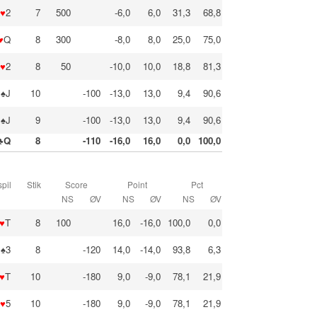
♥
2
7
500
-6,0
6,0
31,3
68,8
♥
Q
8
300
-8,0
8,0
25,0
75,0
♥
2
8
50
-10,0
10,0
18,8
81,3
♠J
10
-100
-13,0
13,0
9,4
90,6
♠J
9
-100
-13,0
13,0
9,4
90,6
♣Q
8
-110
-16,0
16,0
0,0
100,0
pil
Stik
Score
Point
Pct
NS
ØV
NS
ØV
NS
ØV
♥
T
8
100
16,0
-16,0
100,0
0,0
♠3
8
-120
14,0
-14,0
93,8
6,3
♥
T
10
-180
9,0
-9,0
78,1
21,9
♥
5
10
-180
9,0
-9,0
78,1
21,9