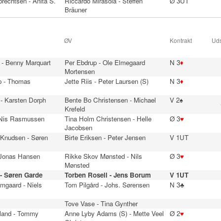
brechtsen - Anita S.
Riccardo Mirasola - Steffen
Ø 3UT
Bräuner
ØV
Kontrakt
Uds
 - Benny Marquart
Per Ebdrup - Ole Elmegaard
N 3
♦
Mortensen
p - Thomas
Jette Riis - Peter Laursen (S)
N 3
♦
 - Karsten Dorph
Bente Bo Christensen - Michael
V 2♠
Krefeld
 Nis Rasmussen
Tina Holm Christensen - Helle
Ø 3
♥
Jacobsen
-Knudsen - Søren
Birte Eriksen - Peter Jensen
V 1UT
- Jonas Hansen
Rikke Skov Mønsted - Nils
Ø 3
♥
Mønsted
- Søren Garde
Torben Rosell - Jens Borum
V 1UT
mgaard - Niels
Tom Pilgård - Johs. Sørensen
N 3♣
Tove Vase - Tina Gynther
jland - Tommy
Anne Lyby Adams (S) - Mette Veel
Ø 2
♥