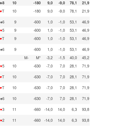
♣8
10
-180
9,0
-9,0
78,1
21,9
♥
T
10
-180
9,0
-9,0
78,1
21,9
♠6
9
-600
1,0
-1,0
53,1
46,9
♥
5
9
-600
1,0
-1,0
53,1
46,9
♥
T
9
-600
1,0
-1,0
53,1
46,9
♠6
9
-600
1,0
-1,0
53,1
46,9
M-
M*
-3,2
-1,5
40,0
45,2
♥
5
10
-630
-7,0
7,0
28,1
71,9
♥
T
10
-630
-7,0
7,0
28,1
71,9
♥
T
10
-630
-7,0
7,0
28,1
71,9
♠6
10
-630
-7,0
7,0
28,1
71,9
♥
3
11
-660
-14,0
14,0
6,3
93,8
♥
2
11
-660
-14,0
14,0
6,3
93,8