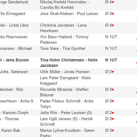
 Inge Sønderlund
Nikolaj Krefeld Hammelev -
Ø 4
♥
Camilla Bo Krefeld
 Ole Elmegaard
Jens Skak-Nielsen - Poul Larsen
Ø 3
♥
lev - Linda Libra
Christina Jacobsen - Lene
Ø 4
♥
Henriksen
 Nis Rasmussen
Vivi Baun Højland - Tommy
N 1UT
Pedersen
stensen - Michael
Tove Vase - Tina Gynther
N 1UT
ll - Jens Borum
Tina Holm Christensen - Helle
N 1UT
Jacobsen
 Johs. Sørensen
Ulrik Müller - Jonas Hansen
Ø 2
♥
Lars Peter Damgaard - Niels
Krøjgaard
ønsted - Nils
Riccardo Mirasola - Steffen
Ø 3
♥
Bräuner
brechtsen - Anita S.
Peder Filskov Schmidt - Anita
Ø 3
♥
Torlyn
 - Karsten Dorph
Jette Riis - Peter Laursen (S)
Ø 2
♥
p - Thomas
Lars Ugilt Jensen (S) - Henrik
Ø 3
♥
Schmidt
- Karen Bak
Marius Lyhne-Knudsen - Søren
Ø 3
♥
Parbo