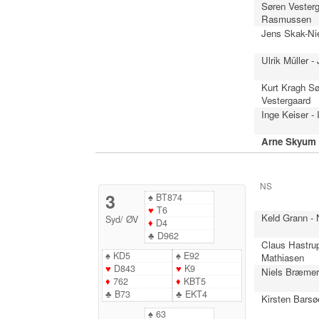
Søren Vesterg
Rasmussen
Jens Skak-Nie
Ulrik Müller 
Kurt Kragh Sø
Vestergaard
Inge Keiser -
Arne Skyum 
NS
3
♠
BT874
♥
T6
Keld Grann -
Syd
/
ØV
♦
D4
♣
D962
Claus Hastru
♠
KD5
♠
E92
Mathiasen
♥
D843
♥
K9
Niels Bræmer 
♦
762
♦
KBT5
♣
B73
♣
EKT4
Kirsten Barsø
♠
63