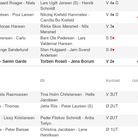
aard Roager - Niels
Lars Ugilt Jensen (S) - Henrik
V 4♠ D
Schmidt
lsen - Poul Larsen
Nikolaj Krefeld Hammelev -
V 4♠ D
Camilla Bo Krefeld
- Jonas Hansen
Rikke Skov Mønsted - Nils
V 3♠
Mønsted
rensen - Carlo
Bent Ole Pedersen - Lars
S 5
♥
Valdemar Hansen
 Inge Sønderlund
Sten Hulgaard - Jørn Svend
S 4
♥
Andersen
- Søren Garde
Torben Rosell - Jens Borum
V 2♠
ØV
Kontrakt
Uds
 Nis Rasmussen
Tina Holm Christensen - Helle
V 3UT
Jacobsen
p - Thomas
Jette Riis - Peter Laursen (S)
Ø 2UT
- Lissy Kristiansen
Peder Filskov Schmidt - Anita
V 2UT
Torlyn
e - Peter Barsøe
Christina Jacobsen - Lene
Ø 1UT
Henriksen