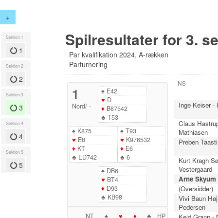
+
Spilresultater for 3. s
Sektion 1
1
Par kvalifikation 2024, A-rækken
Parturnering
Sektion 2
2
NS
1
♠
E42
Sektion 3
♥
D
Inge Keiser -
Nord
/
-
3
♦
B87542
♣
T53
Claus Hastru
Sektion 4
♠
K875
♠
T93
Mathiasen
4
♥
E8
♥
K976532
Preben Taasti
♦
KT
♦
E6
Sektion 5
♣
ED742
♣
6
Kurt Kragh Sø
5
Vestergaard
♠
DB6
Arne Skyum 
♥
BT4
♦
D93
(Oversidder)
♣
KB98
Vivi Baun Hø
Pedersen
NT
♠
♥
♦
♣
HP
Keld Grann -