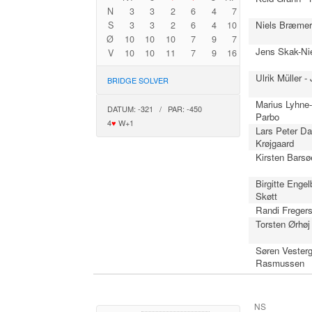
N
3
3
2
6
4
7
Niels Bræmer 
S
3
3
2
6
4
10
Ø
10
10
10
7
9
7
Jens Skak-Nie
V
10
10
11
7
9
16
Ulrik Müller 
BRIDGE SOLVER
Marius Lyhne
DATUM: -321 / PAR: -450
Parbo
4
♥
W+1
Lars Peter Da
Krøjgaard
Kirsten Barsø
Birgitte Engel
Skøtt
Randi Fregers
Torsten Ørhøj
Søren Vesterg
Rasmussen
NS