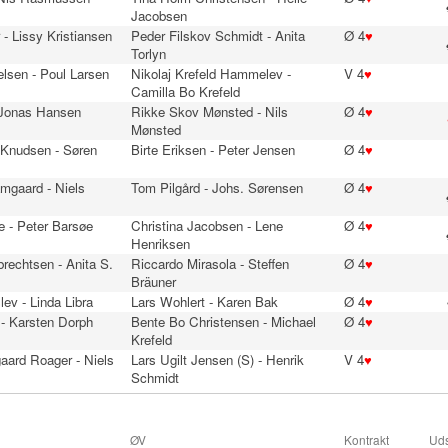
Jacobsen
- Lissy Kristiansen
Peder Filskov Schmidt - Anita
Ø 4
♥
Torlyn
lsen - Poul Larsen
Nikolaj Krefeld Hammelev -
V 4
♥
Camilla Bo Krefeld
- Jonas Hansen
Rikke Skov Mønsted - Nils
Ø 4
♥
Mønsted
-Knudsen - Søren
Birte Eriksen - Peter Jensen
Ø 4
♥
mgaard - Niels
Tom Pilgård - Johs. Sørensen
Ø 4
♥
e - Peter Barsøe
Christina Jacobsen - Lene
Ø 4
♥
Henriksen
brechtsen - Anita S.
Riccardo Mirasola - Steffen
Ø 4
♥
Bräuner
lev - Linda Libra
Lars Wohlert - Karen Bak
Ø 4
♥
 - Karsten Dorph
Bente Bo Christensen - Michael
Ø 4
♥
Krefeld
aard Roager - Niels
Lars Ugilt Jensen (S) - Henrik
V 4
♥
Schmidt
ØV
Kontrakt
Uds