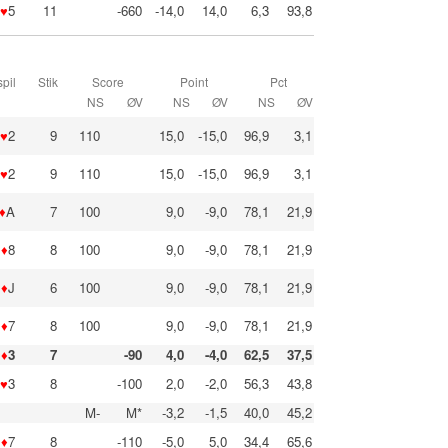
♥
5
11
-660
-14,0
14,0
6,3
93,8
pil
Stik
Score
Point
Pct
NS
ØV
NS
ØV
NS
ØV
♥
2
9
110
15,0
-15,0
96,9
3,1
♥
2
9
110
15,0
-15,0
96,9
3,1
♦
A
7
100
9,0
-9,0
78,1
21,9
♦
8
8
100
9,0
-9,0
78,1
21,9
♦
J
6
100
9,0
-9,0
78,1
21,9
♦
7
8
100
9,0
-9,0
78,1
21,9
♦
3
7
-90
4,0
-4,0
62,5
37,5
♥
3
8
-100
2,0
-2,0
56,3
43,8
M-
M*
-3,2
-1,5
40,0
45,2
♦
7
8
-110
-5,0
5,0
34,4
65,6