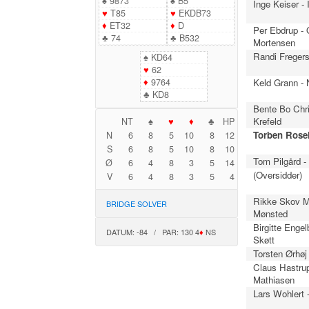
♠
9873
♠
B5
Inge Keiser -
♥
T85
♥
EKDB73
♦
ET32
♦
D
Per Ebdrup -
♣
74
♣
B532
Mortensen
Randi Fregers
♠
KD64
♥
62
♦
9764
Keld Grann -
♣
KD8
Bente Bo Chri
Krefeld
NT
♠
♥
♦
♣
HP
Torben Rose
N
6
8
5
10
8
12
S
6
8
5
10
8
10
Tom Pilgård -
Ø
6
4
8
3
5
14
(Oversidder)
V
6
4
8
3
5
4
Rikke Skov M
BRIDGE SOLVER
Mønsted
Birgitte Engel
DATUM: -84 / PAR: 130 4
♦
NS
Skøtt
Torsten Ørhøj
Claus Hastru
Mathiasen
Lars Wohlert 