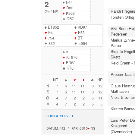
2
♠
E64
♥
D82
Randi Fregers
Øst
/
NS
♦
K963
Torsten Ørhøj
♣
DB7
♠
BT852
♠
KD97
Vivi Baun Hø
♥
E4
♥
B53
Pedersen
♦
754
♦
BT
Marius Lyhne
♣
832
♣
E954
Parbo
Birgitte Engel
♠
3
Skøtt
♥
KT976
♦
ED82
Keld Grann -
♣
KT6
Preben Taasti
NT
♠
♥
♦
♣
HP
Claus Hastru
N
7
6
11
11
8
12
Mathiasen
S
7
6
11
11
8
12
Niels Bræmer 
Ø
4
7
2
2
5
11
V
4
7
2
2
5
5
Kirsten Barsø
BRIDGE SOLVER
Lars Peter Da
Krøjgaard
DATUM: 442 / PAR: 650 5
♥
NS
(Oversidder)