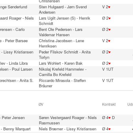
Christensen
 Inge Sønderlund
Sten Hulgaard - Jørn Svend
V 2
♥
Andersen
aard Roager - Niels
Lars Ugilt Jensen (S) - Henrik
Ø 2
♥
Schmidt
rensen - Carlo
Bent Ole Pedersen - Lars
Ø 2
♥
Valdemar Hansen
e - Peter Barsøe
Christina Jacobsen - Lene
V 2
♥
Henriksen
- Lissy Kristiansen
Peder Filskov Schmidt - Anita
Ø 2
♥
Torlyn
lev - Linda Libra
Lars Wohlert - Karen Bak
Ø 2
♥
lsen - Poul Larsen
Nikolaj Krefeld Hammelev -
V 1UT
Camilla Bo Krefeld
brechtsen - Anita S.
Riccardo Mirasola - Steffen
V 1UT
Bräuner
ØV
Kontrakt
Uds
 - Peter Jensen
Søren Vestergaard Roager - Niels
Ø 4
♥
D
Rasmussen
 - Benny Marquart
Niels Bræmer - Lissy Kristiansen
Ø 4
♥