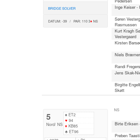
Pedersen
Inge Keiser -
BRIDGE SOLVER
Søren Vesterg
DATUM: -39 / PAR: 110 3
♦
NS
Rasmussen
Kurt Kragh Sø
Vestergaard
Kirsten Barsø
Niels Bræmer 
Randi Fregers
Jens Skak-Nie
Birgitte Engel
Skøtt
NS
5
♠
ET2
♥
94
Birte Eriksen
Nord
/
NS
♦
KB85
♣
ET96
Preben Taasti