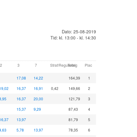
Dato: 25-08-2019
Tid: kl. 13:00 - kl. 14:30
2
3
7
Straf/Regulering
Total
Plac
17,08
14,22
164,39
1
19,02
16,37
16,91
0,42
149,66
2
8,95
16,37
20,00
121,79
3
15,37
9,29
87,43
4
16,37
13,97
81,79
5
4,63
5,78
13,97
78,35
6