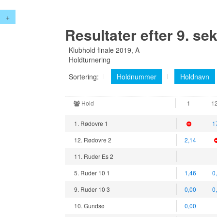
+
Resultater efter 9. se
Klubhold finale 2019, A
Holdturnering
Sortering:
Holdnummer
Holdnavn
Hold
1
1
1. Rødovre 1
1
12. Rødovre 2
2,14
11. Ruder Es 2
5. Ruder 10 1
1,46
0
9. Ruder 10 3
0,00
0
10. Gundsø
0,00