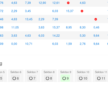
,76
4,63
7,39
12,90
12,61
4,63
,72
2,29
3,45
6,03
15,37
,46
4,63
13,45
2,29
7,39
,98
11,05
3,63
15,37
8,95
8,30
0,46
,63
3,63
4,63
6,03
14,22
5,30
9,64
,09
0,00
10,71
6,03
1,59
2,76
9,64
ng
on 5
Sektion 6
Sektion 7
Sektion 8
Sektion 9
Sektion 10
Sektion 11
5
6
7
8
9
10
11