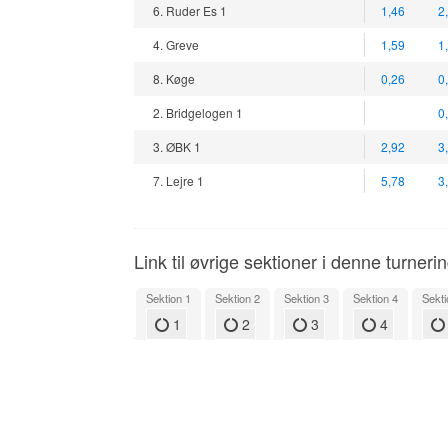
6. Ruder Es 1
1,46
2
4. Greve
1,59
1
8. Køge
0,26
0
2. Bridgelogen 1
0
3. ØBK 1
2,92
3
7. Lejre 1
5,78
3
Link til øvrige sektioner i denne turneri
Sektion 1
Sektion 2
Sektion 3
Sektion 4
Sekti
1
2
3
4