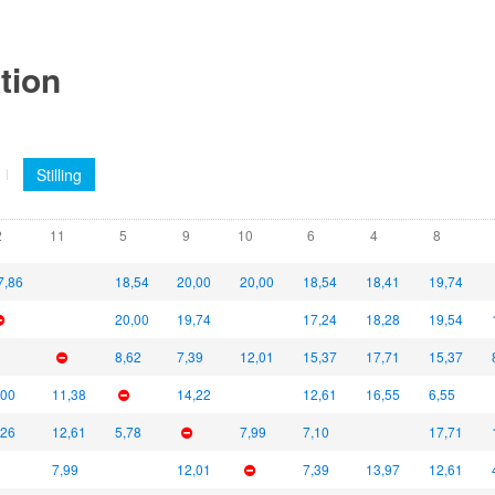
ktion
Stilling
2
11
5
9
10
6
4
8
7,86
18,54
20,00
20,00
18,54
18,41
19,74
20,00
19,74
17,24
18,28
19,54
8,62
7,39
12,01
15,37
17,71
15,37
,00
11,38
14,22
12,61
16,55
6,55
,26
12,61
5,78
7,99
7,10
17,71
7,99
12,01
7,39
13,97
12,61