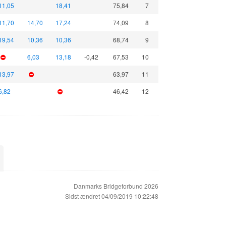
11,05
18,41
75,84
7
11,70
14,70
17,24
74,09
8
19,54
10,36
10,36
68,74
9
6,03
13,18
-0,42
67,53
10
13,97
63,97
11
6,82
46,42
12
Danmarks Bridgeforbund 2026
Sidst ændret 04/09/2019 10:22:48