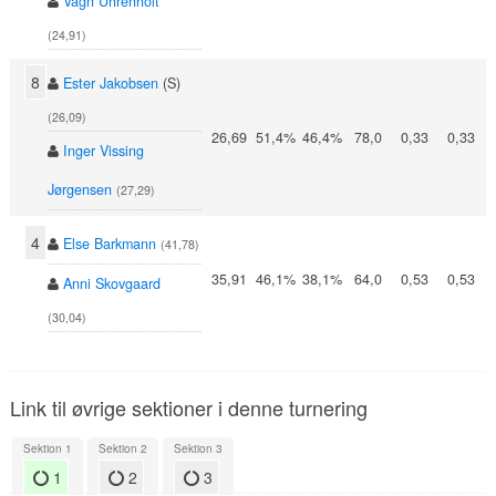
Vagn Uhrenholt
(24,91)
8
Ester Jakobsen
(S)
(26,09)
26,69
51,4%
46,4%
78,0
0,33
0,33
Inger Vissing
Jørgensen
(27,29)
4
Else Barkmann
(41,78)
35,91
46,1%
38,1%
64,0
0,53
0,53
Anni Skovgaard
(30,04)
Link til øvrige sektioner i denne turnering
Sektion 1
Sektion 2
Sektion 3
1
2
3