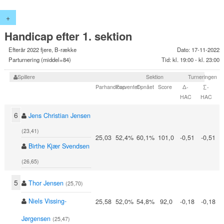
+
Handicap efter 1. sektion
Efterår 2022 fjere, B-række
Dato: 17-11-2022
Parturnering (middel=84)
Tid: kl. 19:00 - kl. 23:00
Spillere
Sektion
Turneringen
Parhandicap
Forventet
Opnået
Score
Δ-
∑-
HAC
HAC
6
Jens Christian Jensen
(23,41)
25,03
52,4%
60,1%
101,0
-0,51
-0,51
Birthe Kjær Svendsen
(26,65)
5
Thor Jensen
(25,70)
Niels Vissing-
25,58
52,0%
54,8%
92,0
-0,18
-0,18
Jørgensen
(25,47)