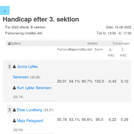
+
Handicap efter 3. sektion
Par 2022 efterår, B-rækken
Dato: 15-09-2022
Parturnering (middel=84)
Tid: kl. 13:30 - kl. 17:30
Spillere
Sektion
Turneringen
Parhandicap
Forventet
Opnået
Score
Δ-
∑-
HAC
HAC
2
Jonna Lykke
Sørensen
(35,28)
29,01
54,1%
60,7%
102,0
-0,43
0,12
Kurt Lykke Sørensen
(22,74)
3
Elise Lundberg
(29,57)
30,78
53,1%
56,6%
95,0
-0,22
0,26
Maja Pølsgaard
(32,00)