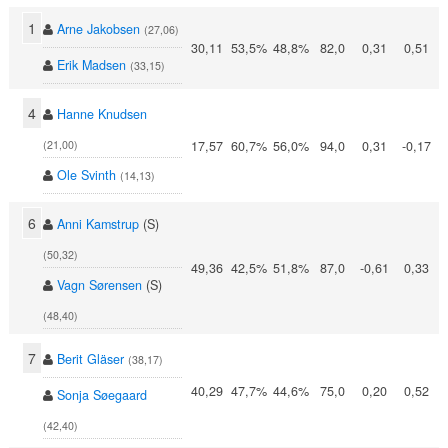
1
Arne Jakobsen
(27,06)
30,11
53,5%
48,8%
82,0
0,31
0,51
Erik Madsen
(33,15)
4
Hanne Knudsen
17,57
60,7%
56,0%
94,0
0,31
-0,17
(21,00)
Ole Svinth
(14,13)
6
Anni Kamstrup
(S)
(50,32)
49,36
42,5%
51,8%
87,0
-0,61
0,33
Vagn Sørensen
(S)
(48,40)
7
Berit Gläser
(38,17)
40,29
47,7%
44,6%
75,0
0,20
0,52
Sonja Søegaard
(42,40)