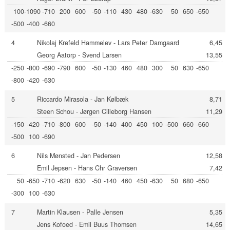
100
-1090
-710
200
600
-50
-110
430
480
-630
50
650
-650
-500
-400
-660
4
Nikolaj Krefeld Hammelev - Lars Peter Damgaard
6,45
Georg Aatorp - Svend Larsen
13,55
-250
-800
-690
-790
600
-50
-130
460
480
300
50
630
-650
-800
-420
-630
5
Riccardo Mirasola - Jan Kølbæk
8,71
Steen Schou - Jørgen Cilleborg Hansen
11,29
-150
-420
-710
-800
600
-50
-140
400
450
100
-500
660
-660
-500
100
-690
6
Nils Mønsted - Jan Pedersen
12,58
Emil Jepsen - Hans Chr Graversen
7,42
50
-650
-710
-620
630
-50
-140
460
450
-630
50
680
-650
-300
100
-630
7
Martin Klausen - Palle Jensen
5,35
Jens Kofoed - Emil Buus Thomsen
14,65