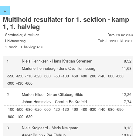
+
Multihold resultater for 1. sektion - kamp
1, 1. halvleg
Semifinaler, A-rækken
Dato: 29-02-2024
Holdturnering
Tid: kl. 19:00 - kl. 23:00
1. runde - 1. halvleg: 4,96
1
Niels Henriksen - Hans Kristian Sørensen
8,32
Marlene Henneberg - Jens Ove Henneberg
11,68
-550
-650
-710
-620
600
-50
-130
460
480
200
-140
680
-660
-300
-430
-660
2
Morten Bilde - Søren Cilleborg Bilde
12,26
Johan Hammelev - Camilla Bo Krefeld
7,74
100
-500
-680
-620
600
420
-130
460
480
-630
-140
680
-690
-800
100
-630
3
Niels Krøjgaard - Mads Krøjgaard
9,13
Asger Bruhn - Per Ebdrup
10,87