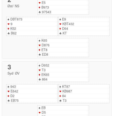
♥
E5
Øst
/
NS
♦
B973
♣
97543
♠
DBT873
♠
E9
♥
9
♥
KBT432
♦
K52
♦
D64
♣
B62
♣
KT
♠
K65
♥
D876
♦
ET8
♣
ED8
3
♠
D652
♥
T3
Syd
/
ØV
♦
EK65
♣
864
♠
943
♠
KT87
♥
E642
♥
KB987
♦
D2
♦
84
♣
EB75
♣
T3
♠
EB
♥
D5