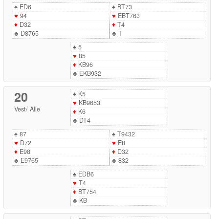
♠
ED6
♠
BT73
♥
94
♥
EBT763
♦
D32
♦
T4
♣
D8765
♣
T
♠
5
♥
85
♦
KB96
♣
EKB932
20
♠
K5
♥
KB9653
Vest
/
Alle
♦
K6
♣
DT4
♠
87
♠
T9432
♥
D72
♥
E8
♦
E98
♦
D32
♣
E9765
♣
832
♠
EDB6
♥
T4
♦
BT754
♣
KB