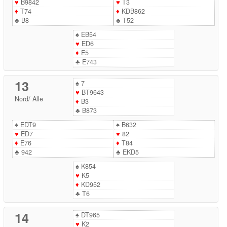
♥
B9842
♥
T3
♦
T74
♦
KDB862
♣
B8
♣
T52
♠
EB54
♥
ED6
♦
E5
♣
E743
13
♠
7
♥
BT9643
Nord
/
Alle
♦
B3
♣
B873
♠
EDT9
♠
B632
♥
ED7
♥
82
♦
E76
♦
T84
♣
942
♣
EKD5
♠
K854
♥
K5
♦
KD952
♣
T6
14
♠
DT965
♥
K2