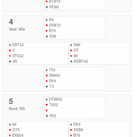
♦
BT973
♣
KD92
4
♠
K9
♥
EK872
Vest
/
Alle
♦
B76
♣
E96
♠
EBT42
♠
D86
♥
5
♥
DT
♦
DT532
♦
98
♣
85
♣
KDB742
♠
753
♥
B9643
♦
EK4
♣
T3
5
♠
DT9852
♥
T632
Nord
/
NS
♦
♣
K53
♠
64
♠
EK3
♥
D75
♥
EKB4
♦
EK854
♦
B76