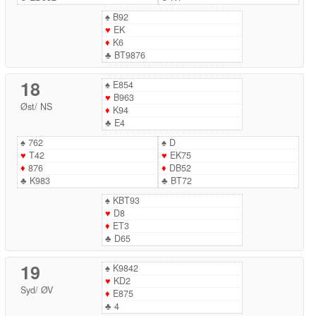
♠
B92
♥
EK
♦
K6
♣
BT9876
18
♠
E854
♥
B963
Øst
/
NS
♦
K94
♣
E4
♠
762
♠
D
♥
T42
♥
EK75
♦
876
♦
DB52
♣
K983
♣
BT72
♠
KBT93
♥
D8
♦
ET3
♣
D65
19
♠
K9842
♥
KD2
Syd
/
ØV
♦
E875
♣
4