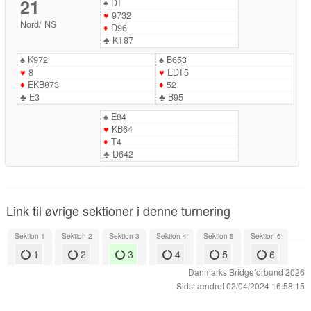
21
♠
DT
♥
9732
Nord
/
NS
♦
D96
♣
KT87
♠
K972
♠
B653
♥
8
♥
EDT5
♦
EKB873
♦
52
♣
E3
♣
B95
♠
E84
♥
KB64
♦
T4
♣
D642
Link til øvrige sektioner i denne turnering
Sektion 1
Sektion 2
Sektion 3
Sektion 4
Sektion 5
Sektion 6
1
2
3
4
5
6
Danmarks Bridgeforbund 2026
Sidst ændret 02/04/2024 16:58:15