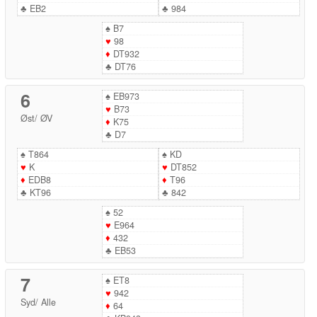
♣
EB2
♣
984
♠
B7
♥
98
♦
DT932
♣
DT76
6
♠
EB973
♥
B73
Øst
/
ØV
♦
K75
♣
D7
♠
T864
♠
KD
♥
K
♥
DT852
♦
EDB8
♦
T96
♣
KT96
♣
842
♠
52
♥
E964
♦
432
♣
EB53
7
♠
ET8
♥
942
Syd
/
Alle
♦
64