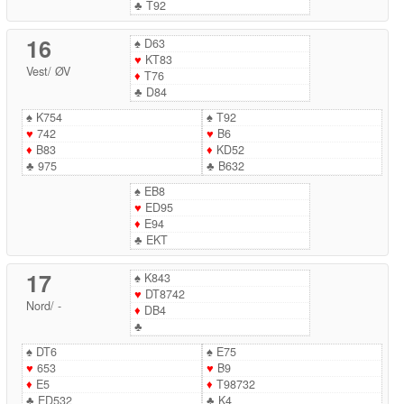
♣
T92
16
♠
D63
♥
KT83
Vest
/
ØV
♦
T76
♣
D84
♠
K754
♠
T92
♥
742
♥
B6
♦
B83
♦
KD52
♣
975
♣
B632
♠
EB8
♥
ED95
♦
E94
♣
EKT
17
♠
K843
♥
DT8742
Nord
/
-
♦
DB4
♣
♠
DT6
♠
E75
♥
653
♥
B9
♦
E5
♦
T98732
♣
ED532
♣
K4