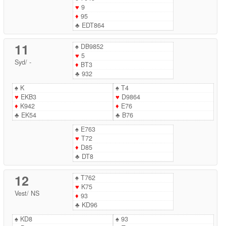
♥
9
♦
95
♣
EDT864
11
♠
DB9852
♥
5
Syd
/
-
♦
BT3
♣
932
♠
K
♠
T4
♥
EKB3
♥
D9864
♦
K942
♦
E76
♣
EK54
♣
B76
♠
E763
♥
T72
♦
D85
♣
DT8
12
♠
T762
♥
K75
Vest
/
NS
♦
93
♣
KD96
♠
KD8
♠
93