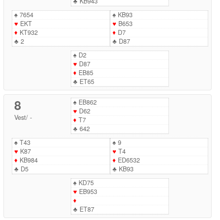
♣
KB943
♠
7654
♠
KB93
♥
EKT
♥
B653
♦
KT932
♦
D7
♣
2
♣
D87
♠
D2
♥
D87
♦
EB85
♣
ET65
8
♠
EB862
♥
D62
Vest
/
-
♦
T7
♣
642
♠
T43
♠
9
♥
K87
♥
T4
♦
KB984
♦
ED6532
♣
D5
♣
KB93
♠
KD75
♥
EB953
♦
♣
ET87