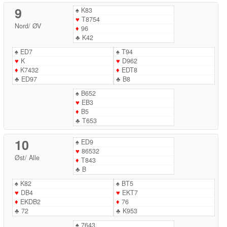
9
♠
K83
♥
T8754
Nord
/
ØV
♦
96
♣
K42
♠
ED7
♠
T94
♥
K
♥
D962
♦
K7432
♦
EDT8
♣
ED97
♣
B8
♠
B652
♥
EB3
♦
B5
♣
T653
10
♠
ED9
♥
86532
Øst
/
Alle
♦
T843
♣
B
♠
K82
♠
BT5
♥
DB4
♥
EKT7
♦
EKDB2
♦
76
♣
72
♣
K953
♠
7643