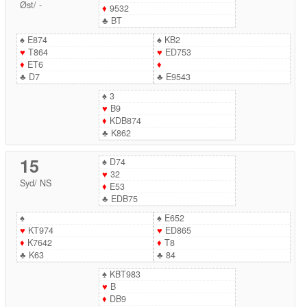
Øst
/
-
♦
9532
♣
BT
♠
E874
♠
KB2
♥
T864
♥
ED753
♦
ET6
♦
♣
D7
♣
E9543
♠
3
♥
B9
♦
KDB874
♣
K862
15
♠
D74
♥
32
Syd
/
NS
♦
E53
♣
EDB75
♠
♠
E652
♥
KT974
♥
ED865
♦
K7642
♦
T8
♣
K63
♣
84
♠
KBT983
♥
B
♦
DB9