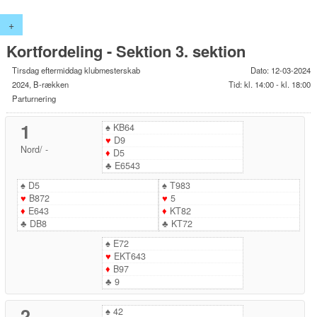
+
Kortfordeling - Sektion 3. sektion
Tirsdag eftermiddag klubmesterskab
Dato: 12-03-2024
2024, B-rækken
Tid: kl. 14:00 - kl. 18:00
Parturnering
1
♠
KB64
♥
D9
Nord
/
-
♦
D5
♣
E6543
♠
D5
♠
T983
♥
B872
♥
5
♦
E643
♦
KT82
♣
DB8
♣
KT72
♠
E72
♥
EKT643
♦
B97
♣
9
2
♠
42