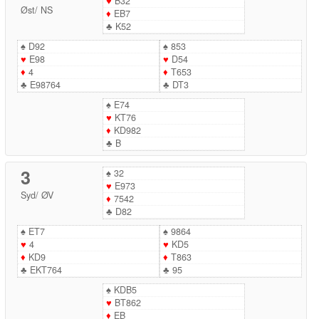
♥
B32
Øst
/
NS
♦
EB7
♣
K52
♠
D92
♠
853
♥
E98
♥
D54
♦
4
♦
T653
♣
E98764
♣
DT3
♠
E74
♥
KT76
♦
KD982
♣
B
3
♠
32
♥
E973
Syd
/
ØV
♦
7542
♣
D82
♠
ET7
♠
9864
♥
4
♥
KD5
♦
KD9
♦
T863
♣
EKT764
♣
95
♠
KDB5
♥
BT862
♦
EB