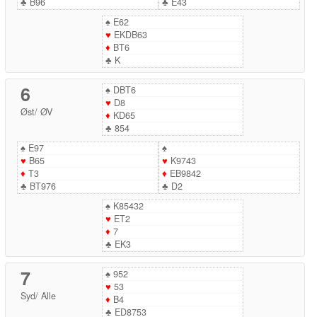
♣
B96
♣
E43
♠
E62
♥
EKDB63
♦
BT6
♣
K
6
♠
DBT6
♥
D8
Øst
/
ØV
♦
KD65
♣
854
♠
E97
♠
♥
B65
♥
K9743
♦
T3
♦
EB9842
♣
BT976
♣
D2
♠
K85432
♥
ET2
♦
7
♣
EK3
7
♠
952
♥
53
Syd
/
Alle
♦
B4
♣
ED8753