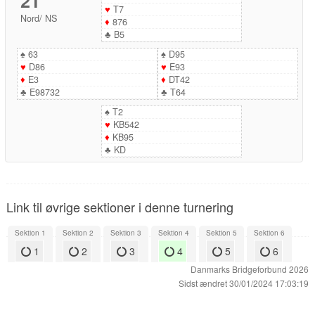
21
♥
T7
Nord
/
NS
♦
876
♣
B5
♠
63
♠
D95
♥
D86
♥
E93
♦
E3
♦
DT42
♣
E98732
♣
T64
♠
T2
♥
KB542
♦
KB95
♣
KD
Link til øvrige sektioner i denne turnering
Sektion 1
Sektion 2
Sektion 3
Sektion 4
Sektion 5
Sektion 6
1
2
3
4
5
6
Danmarks Bridgeforbund 2026
Sidst ændret 30/01/2024 17:03:19