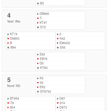
♣
B3
4
♠
DB965
♥
T
Vest
/
Alle
♦
KT97
♣
D72
♠
KT74
♠
2
♥
D9853
♥
K42
♦
B
♦
E86432
♣
B94
♣
E65
♠
E83
♥
EB76
♦
D5
♣
KT83
5
♠
K3
♥
52
Nord
/
NS
♦
EK2
♣
DT8752
♠
BT954
♠
D87
♥
T8
♥
974
♦
854
♦
D973