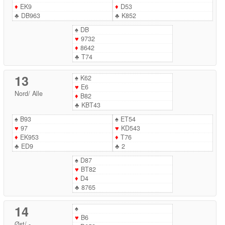
♦
EK9
♦
D53
♣
DB963
♣
K852
♠
DB
♥
9732
♦
8642
♣
T74
13
♠
K62
♥
E6
Nord
/
Alle
♦
B82
♣
KBT43
♠
B93
♠
ET54
♥
97
♥
KD543
♦
EK953
♦
T76
♣
ED9
♣
2
♠
D87
♥
BT82
♦
D4
♣
8765
14
♠
♥
B6
Øst
/
-