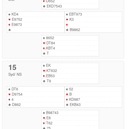
♦
D652
♣
EKD7543
♠
KD4
♠
EBT973
♥
E9752
♥
K3
♦
E9873
♦
♣
♣
B9862
♠
8652
♥
DT84
♦
KBT4
♣
T
15
♠
EK
♥
KT632
Syd
/
NS
♦
EB53
♣
T9
♠
DT6
♠
52
♥
D9754
♥
B
♦
4
♦
KD987
♣
D862
♣
EKB43
♠
B98743
♥
E8
♦
T62
♣
75