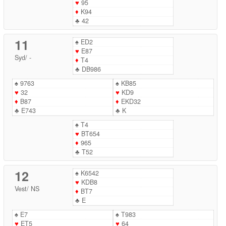
♥
95
♦
K94
♣
42
11
♠
ED2
♥
E87
Syd
/
-
♦
T4
♣
DB986
♠
9763
♠
KB85
♥
32
♥
KD9
♦
B87
♦
EKD32
♣
E743
♣
K
♠
T4
♥
BT654
♦
965
♣
T52
12
♠
K6542
♥
KDB8
Vest
/
NS
♦
BT7
♣
E
♠
E7
♠
T983
♥
ET5
♥
64