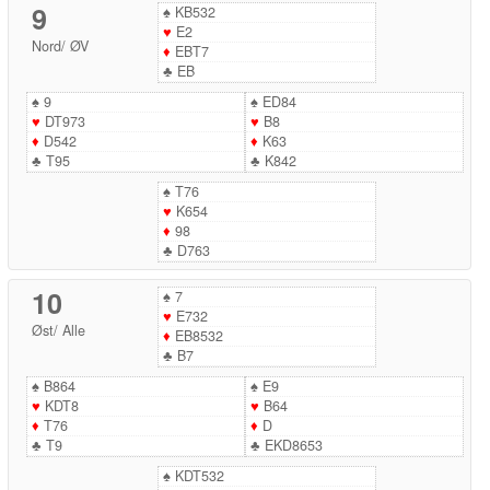
9
♠
KB532
♥
E2
Nord
/
ØV
♦
EBT7
♣
EB
♠
9
♠
ED84
♥
DT973
♥
B8
♦
D542
♦
K63
♣
T95
♣
K842
♠
T76
♥
K654
♦
98
♣
D763
10
♠
7
♥
E732
Øst
/
Alle
♦
EB8532
♣
B7
♠
B864
♠
E9
♥
KDT8
♥
B64
♦
T76
♦
D
♣
T9
♣
EKD8653
♠
KDT532