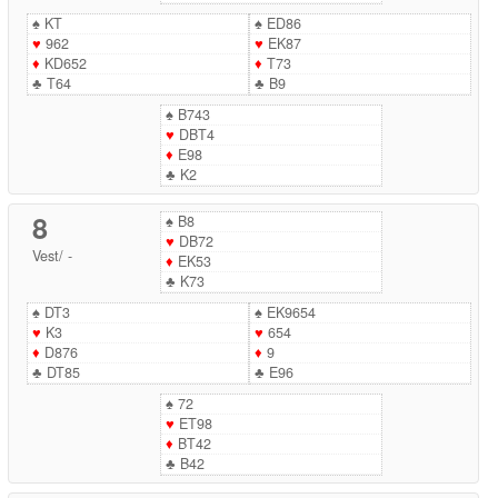
♠
KT
♠
ED86
♥
962
♥
EK87
♦
KD652
♦
T73
♣
T64
♣
B9
♠
B743
♥
DBT4
♦
E98
♣
K2
8
♠
B8
♥
DB72
Vest
/
-
♦
EK53
♣
K73
♠
DT3
♠
EK9654
♥
K3
♥
654
♦
D876
♦
9
♣
DT85
♣
E96
♠
72
♥
ET98
♦
BT42
♣
B42