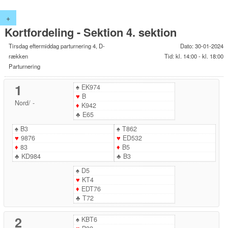
+
Kortfordeling - Sektion 4. sektion
Tirsdag eftermiddag parturnering 4, D-
Dato: 30-01-2024
rækken
Tid: kl. 14:00 - kl. 18:00
Parturnering
1
♠
EK974
♥
B
Nord
/
-
♦
K942
♣
E65
♠
B3
♠
T862
♥
9876
♥
ED532
♦
83
♦
B5
♣
KD984
♣
B3
♠
D5
♥
KT4
♦
EDT76
♣
T72
2
♠
KBT6