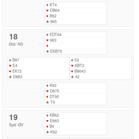
♠
KT4
♥
DB64
♦
B62
♣
965
18
♠
EDT64
♥
963
Øst
/
NS
♦
♣
EKB75
♠
B87
♠
53
♥
E4
♥
KBT2
♦
EK72
♦
B8643
♣
D863
♣
42
♠
K92
♥
D875
♦
DT95
♣
T9
19
♠
KB62
♥
E963
Syd
/
ØV
♦
B4
♣
K62