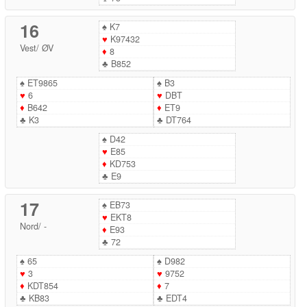
16
♠
K7
♥
K97432
Vest
/
ØV
♦
8
♣
B852
♠
ET9865
♠
B3
♥
6
♥
DBT
♦
B642
♦
ET9
♣
K3
♣
DT764
♠
D42
♥
E85
♦
KD753
♣
E9
17
♠
EB73
♥
EKT8
Nord
/
-
♦
E93
♣
72
♠
65
♠
D982
♥
3
♥
9752
♦
KDT854
♦
7
♣
KB83
♣
EDT4