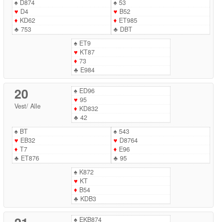
♠
D874
♠
53
♥
D4
♥
B52
♦
KD62
♦
ET985
♣
753
♣
DBT
♠
ET9
♥
KT87
♦
73
♣
E984
20
♠
ED96
♥
95
Vest
/
Alle
♦
KD832
♣
42
♠
BT
♠
543
♥
EB32
♥
D8764
♦
T7
♦
E96
♣
ET876
♣
95
♠
K872
♥
KT
♦
B54
♣
KDB3
♠
EKB874