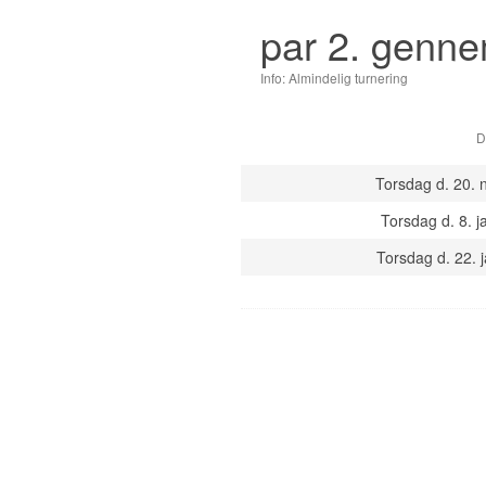
par 2. genn
Info: Almindelig turnering
D
Torsdag d. 20. n
Torsdag d. 8. j
Torsdag d. 22. j