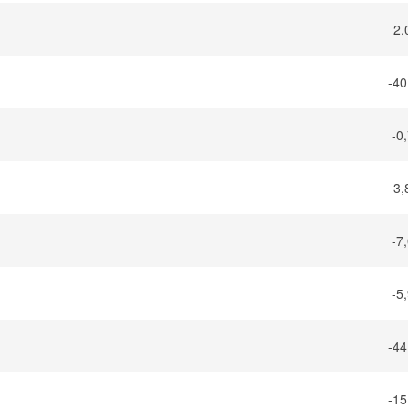
2,
-40
-0
3,
-7
-5
-44
-15