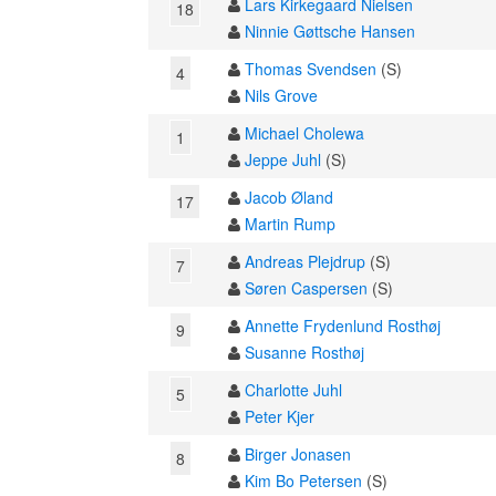
Lars Kirkegaard Nielsen
18
Ninnie Gøttsche Hansen
Thomas Svendsen
(S)
4
Nils Grove
Michael Cholewa
1
Jeppe Juhl
(S)
Jacob Øland
17
Martin Rump
Andreas Plejdrup
(S)
7
Søren Caspersen
(S)
Annette Frydenlund Rosthøj
9
Susanne Rosthøj
Charlotte Juhl
5
Peter Kjer
Birger Jonasen
8
Kim Bo Petersen
(S)