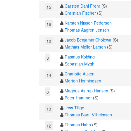
Carsten Dahl Frehr
(S)
15
Christian Fischer
(S)
Karsten Nissen Pedersen
16
Thomas Aagren Jensen
Jacob Benjamin Cholewa
(S)
10
Mathias Møller Larsen
(S)
Rasmus Kolding
3
Sebastian Mygh
Charlotte Auken
14
Morten Henningsen
Magnus Astrup Hansen
(S)
6
Peter Hammer
(S)
Jess Tillge
13
Thomas Bjørn Vilhelmsen
Thomas Hahn
(S)
12