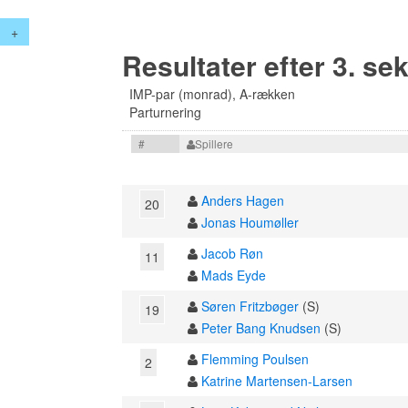
+
Resultater efter 3. se
IMP-par (monrad), A-rækken
Parturnering
#
Spillere
Anders Hagen
20
Jonas Houmøller
Jacob Røn
11
Mads Eyde
Søren Fritzbøger
(S)
19
Peter Bang Knudsen
(S)
Flemming Poulsen
2
Katrine Martensen-Larsen