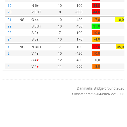
19
N 6♠
10
-100
-44,0
20
V 3UT
9
-600
-44,0
21
NS
Ø 4♠
10
-420
-7,0
10,0
22
S 3UT
10
430
31,0
23
S 2♠
7
-100
-10,0
24
S 3♠
10
170
-4,0
1
NS
N 3UT
7
-100
-17,0
-35,0
2
V 4♠
10
-420
-10,0
3
S 4
♥
12
480
0,0
4
V 4
♥
11
-650
-8,0
Danmarks Bridgeforbund 2026
Sidst ændret 29/04/2026 22:33:03