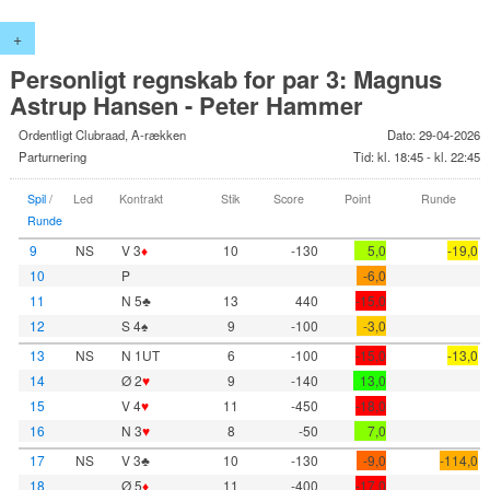
+
Personligt regnskab for par 3: Magnus
Astrup Hansen - Peter Hammer
Ordentligt Clubraad, A-rækken
Dato: 29-04-2026
Parturnering
Tid: kl. 18:45 - kl. 22:45
Spil
/
Led
Kontrakt
Stik
Score
Point
Runde
Runde
9
NS
V 3
♦
10
-130
5,0
-19,0
10
P
-6,0
11
N 5♣
13
440
-15,0
12
S 4♠
9
-100
-3,0
13
NS
N 1UT
6
-100
-15,0
-13,0
14
Ø 2
♥
9
-140
13,0
15
V 4
♥
11
-450
-18,0
16
N 3
♥
8
-50
7,0
17
NS
V 3♣
10
-130
-9,0
-114,0
18
Ø 5
♦
11
-400
-17,0