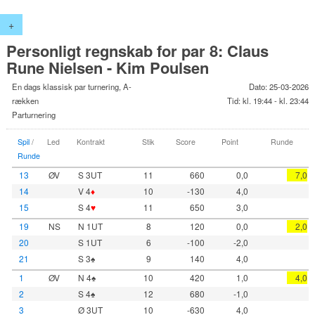
+
Personligt regnskab for par 8: Claus
Rune Nielsen - Kim Poulsen
En dags klassisk par turnering, A-
Dato: 25-03-2026
rækken
Tid: kl. 19:44 - kl. 23:44
Parturnering
Spil
/
Led
Kontrakt
Stik
Score
Point
Runde
Runde
13
ØV
S 3UT
11
660
0,0
7,0
14
V 4
♦
10
-130
4,0
15
S 4
♥
11
650
3,0
19
NS
N 1UT
8
120
0,0
2,0
20
S 1UT
6
-100
-2,0
21
S 3♠
9
140
4,0
1
ØV
N 4♠
10
420
1,0
4,0
2
S 4♠
12
680
-1,0
3
Ø 3UT
10
-630
4,0