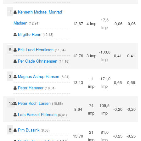
1
Kenneth Michael Monrad
17,5
Madsen
12,67
4 imp
-0,06
-0,06
(12,91)
imp
Birgitte Rønn
(12,43)
6
Erik Lund-Henriksen
(11,34)
-103,8
12,76
3 imp
0,41
0,41
imp
Per Gade Christensen
(14,18)
3
Magnus Astrup Hansen
(8,24)
-1
-171,0
13,13
0,66
0,66
imp
imp
Peter Hammer
(18,01)
12
Peter Koch Larsen
(10,86)
74
109,5
8,64
-0,20
-0,20
imp
imp
Lars Bækkel Petersen
(6,41)
8
Pim Bussink
(8,08)
21
81,0
13,70
-0,25
-0,25
imp
imp