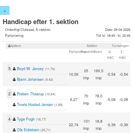
+
Handicap efter 1. sektion
Ordentligt Clubraad, A-rækken
Dato: 29-04-2026
Parturnering
Tid: kl. 18:45 - kl. 22:45
Spillere
Sektion
Turneringen
Parhandicap
Forventet
Score
Δ-
∑-
HAC
HAC
5
Boyd W. Jancey
(11,76)
25
160,5
10,59
-0,54
-0,54
imp
imp
Bjarni Johansen
(9,42)
2
Preben Thaarup
(10,64)
70
78,0
6,27
-0,08
-0,08
imp
imp
Troels Husted Jensen
(1,89)
4
Tyge Fogh
(18,77)
-101
18,8
22,74
-0,39
-0,39
imp
imp
Ole Eckstrøm
(26,71)