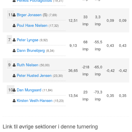
Periklis Pocnagiotidis
(19,31)
11
Birger Jonasen
(S)
(7,69)
33
3,3
12,51
0,09
0,09
imp
imp
Poul Have Nielsen
(17,32)
7
Peter Lyngsø
(9,92)
68
-55,5
9,13
0,43
0,43
imp
imp
Dann Brunebjerg
(8,34)
9
Ruth Nielsen
(50,00)
-218
-65,0
36,65
-0,42
-0,42
imp
imp
Peter Husted Jensen
(23,30)
10
Dan Mungaard
(11,84)
23
-73,3
13,54
0,35
0,35
imp
imp
Kirsten Vesth-Hansen
(15,23)
Link til øvrige sektioner i denne turnering