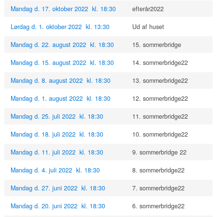
Mandag d. 17. oktober 2022 kl. 18:30
efterår2022
Lørdag d. 1. oktober 2022 kl. 13:30
Ud af huset
Mandag d. 22. august 2022 kl. 18:30
15. sommerbridge
Mandag d. 15. august 2022 kl. 18:30
14. sommerbridge22
Mandag d. 8. august 2022 kl. 18:30
13. sommerbridge22
Mandag d. 1. august 2022 kl. 18:30
12. sommerbridge22
Mandag d. 25. juli 2022 kl. 18:30
11. sommerbridge22
Mandag d. 18. juli 2022 kl. 18:30
10. sommerbridge22
Mandag d. 11. juli 2022 kl. 18:30
9. sommerbridge 22
Mandag d. 4. juli 2022 kl. 18:30
8. sommerbridge22
Mandag d. 27. juni 2022 kl. 18:30
7. sommerbridge22
Mandag d. 20. juni 2022 kl. 18:30
6. sommerbridge22