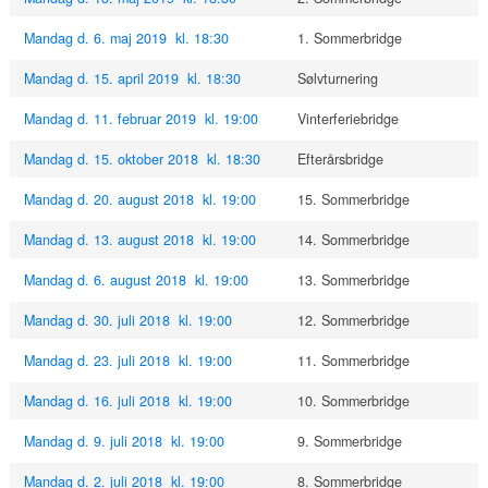
Mandag d. 6. maj 2019 kl. 18:30
1. Sommerbridge
Mandag d. 15. april 2019 kl. 18:30
Sølvturnering
Mandag d. 11. februar 2019 kl. 19:00
Vinterferiebridge
Mandag d. 15. oktober 2018 kl. 18:30
Efterårsbridge
Mandag d. 20. august 2018 kl. 19:00
15. Sommerbridge
Mandag d. 13. august 2018 kl. 19:00
14. Sommerbridge
Mandag d. 6. august 2018 kl. 19:00
13. Sommerbridge
Mandag d. 30. juli 2018 kl. 19:00
12. Sommerbridge
Mandag d. 23. juli 2018 kl. 19:00
11. Sommerbridge
Mandag d. 16. juli 2018 kl. 19:00
10. Sommerbridge
Mandag d. 9. juli 2018 kl. 19:00
9. Sommerbridge
Mandag d. 2. juli 2018 kl. 19:00
8. Sommerbridge