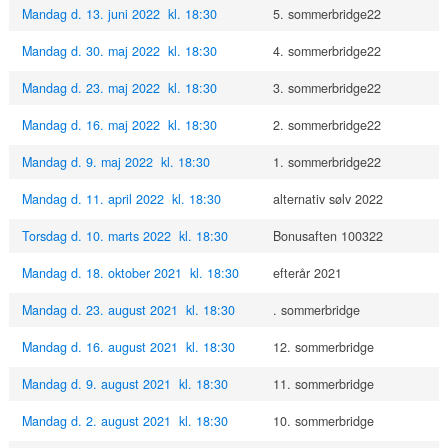
Mandag d. 13. juni 2022 kl. 18:30
5. sommerbridge22
Mandag d. 30. maj 2022 kl. 18:30
4. sommerbridge22
Mandag d. 23. maj 2022 kl. 18:30
3. sommerbridge22
Mandag d. 16. maj 2022 kl. 18:30
2. sommerbridge22
Mandag d. 9. maj 2022 kl. 18:30
1. sommerbridge22
Mandag d. 11. april 2022 kl. 18:30
alternativ sølv 2022
Torsdag d. 10. marts 2022 kl. 18:30
Bonusaften 100322
Mandag d. 18. oktober 2021 kl. 18:30
efterår 2021
Mandag d. 23. august 2021 kl. 18:30
. sommerbridge
Mandag d. 16. august 2021 kl. 18:30
12. sommerbridge
Mandag d. 9. august 2021 kl. 18:30
11. sommerbridge
Mandag d. 2. august 2021 kl. 18:30
10. sommerbridge