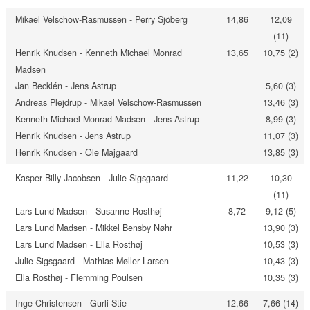
Mikael Velschow-Rasmussen - Perry Sjöberg
14,86
12,09
(11)
Henrik Knudsen - Kenneth Michael Monrad
13,65
10,75 (2)
Madsen
Jan Becklén - Jens Astrup
5,60 (3)
Andreas Plejdrup - Mikael Velschow-Rasmussen
13,46 (3)
Kenneth Michael Monrad Madsen - Jens Astrup
8,99 (3)
Henrik Knudsen - Jens Astrup
11,07 (3)
Henrik Knudsen - Ole Majgaard
13,85 (3)
Kasper Billy Jacobsen - Julie Sigsgaard
11,22
10,30
(11)
Lars Lund Madsen - Susanne Rosthøj
8,72
9,12 (5)
Lars Lund Madsen - Mikkel Bensby Nøhr
13,90 (3)
Lars Lund Madsen - Ella Rosthøj
10,53 (3)
Julie Sigsgaard - Mathias Møller Larsen
10,43 (3)
Ella Rosthøj - Flemming Poulsen
10,35 (3)
Inge Christensen - Gurli Stie
12,66
7,66 (14)