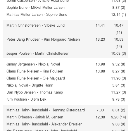
Søren Caspersen - Amalie Rosa Bune
11,63 (3)
Sophie Bune - Mikkel Møller Larsen
8,87 (2)
Mathias Møller Larsen - Sophie Bune
12,14 (1)
Martin Christoffersen - Vibeke Lund
14,41
10,47
(11)
Peter Bang Knudsen - Kim Nørgaard Nielsen
13,23
10,53
(14)
Jesper Poulsen - Martin Christoffersen
10,03 (3)
Jimmy Jørgensen - Nikolaj Noval
10,98
9,32 (8)
Claus Rune Nielsen - Kim Poulsen
13,88
8,27 (8)
Claus Rune Nielsen - Ole Majgaard
11,90 (3)
Nikolaj Noval - Birgitte Rønn
5,84 (3)
Dan Nybo Jensen - Thomas Kamp
11,27 (3)
Kim Poulsen - Bjørn Bek
9,78 (3)
Mathias Hahn-Hundsdahl - Henning Østergaard
7,30
8,01 (2)
Martin Orbesen - Jakob M. Jensen
12,38
9,20 (14)
Mathias Hahn-Hundsdahl - Alexander Dreisler
9,08 (9)