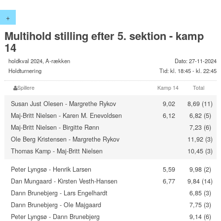
+
Multihold stilling efter 5. sektion - kamp
14
holdkval 2024, A-rækken
Dato: 27-11-2024
Holdturnering
Tid: kl. 18:45 - kl. 22:45
Spillere
Kamp 14
Total
Susan Just Olesen - Margrethe Rykov
9,02
8,69 (11)
Maj-Britt Nielsen - Karen M. Enevoldsen
6,12
6,82 (5)
Maj-Britt Nielsen - Birgitte Rønn
7,23 (6)
Ole Berg Kristensen - Margrethe Rykov
11,92 (3)
Thomas Kamp - Maj-Britt Nielsen
10,45 (3)
Peter Lyngsø - Henrik Larsen
5,59
9,98 (2)
Dan Mungaard - Kirsten Vesth-Hansen
6,77
9,84 (14)
Dann Brunebjerg - Lars Engelhardt
6,85 (3)
Dann Brunebjerg - Ole Majgaard
7,75 (3)
Peter Lyngsø - Dann Brunebjerg
9,14 (6)