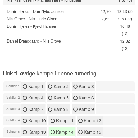
Nis Rasmussen - Mathias Hahn-Hundsdahl
9,37 (3)
Durrin Hynes - Dan Nybo Jensen
12,70
12,33 (2)
Nils Grove - Nils Linde Olsen
7,62
9,60 (2)
Durrin Hynes - Kjeld Hansen
10,48
(12)
Daniel Brandgaard - Nils Grove
12,32
(12)
Link til øvrige kampe i denne turnering
Kamp 1
Kamp 2
Kamp 3
Sektion 1
Kamp 4
Kamp 5
Kamp 6
Sektion 2
Kamp 7
Kamp 8
Kamp 9
Sektion 3
Kamp 10
Kamp 11
Kamp 12
Sektion 4
Kamp 13
Kamp 14
Kamp 15
Sektion 5