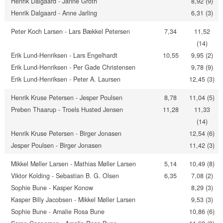
Henrik Dalgaard - Janne Groth
8,92 (9)
Henrik Dalgaard - Anne Jarling
6,31 (3)
Peter Koch Larsen - Lars Bækkel Petersen
7,34
11,52
(14)
Erik Lund-Henriksen - Lars Engelhardt
10,55
9,95 (2)
Erik Lund-Henriksen - Per Gade Christensen
9,78 (9)
Erik Lund-Henriksen - Peter A. Laursen
12,45 (3)
Henrik Kruse Petersen - Jesper Poulsen
8,78
11,04 (5)
Preben Thaarup - Troels Husted Jensen
11,28
11,33
(14)
Henrik Kruse Petersen - Birger Jonasen
12,54 (6)
Jesper Poulsen - Birger Jonasen
11,42 (3)
Mikkel Møller Larsen - Mathias Møller Larsen
5,14
10,49 (8)
Viktor Kolding - Sebastian B. G. Olsen
6,35
7,08 (2)
Sophie Bune - Kasper Konow
8,29 (3)
Kasper Billy Jacobsen - Mikkel Møller Larsen
9,53 (3)
Sophie Bune - Amalie Rosa Bune
10,86 (6)