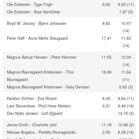
Ole Eckstrøm - Tyge Fogh
9,45
9,55 (11)
Ole Eckstrøm - Anja Serritzlew
7,97 (3)
Boyd W. Jancey - Bjarni Johansen
8,82
10,47
(14)
Peter Haff - Anne Mette Staugaard
17,41
11,83
(14)
Magnus Astrup Hansen - Peter Hammer
11,55
12,04
(14)
Magnus Baunsgaard Kristensen - Thor
16,69
11,64
Baunsgaard
(11)
Magnus Baunsgaard Kristensen - Gary Denison
5,62 (3)
Karsten Vinther - Eva Ricard
8,45
8,64 (11)
Lars Skovenboe - Poul Have Nielsen
3,31
9,49 (14)
Dan Nybo Jensen - Leif Øgaard
14,76 (3)
Janne Groth - Charlotte Juhl
11,18
10,68 (2)
Nikolas Angelou - Periklis Pocnagiotidis
2,59
6,29 (14)