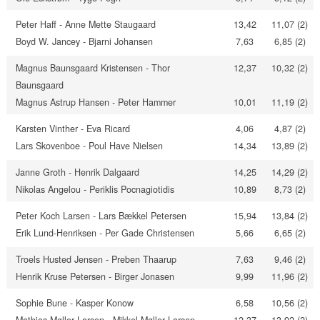
Peter Haff - Anne Mette Staugaard
13,42
11,07 (2)
Boyd W. Jancey - Bjarni Johansen
7,63
6,85 (2)
Magnus Baunsgaard Kristensen - Thor
12,37
10,32 (2)
Baunsgaard
Magnus Astrup Hansen - Peter Hammer
10,01
11,19 (2)
Karsten Vinther - Eva Ricard
4,06
4,87 (2)
Lars Skovenboe - Poul Have Nielsen
14,34
13,89 (2)
Janne Groth - Henrik Dalgaard
14,25
14,29 (2)
Nikolas Angelou - Periklis Pocnagiotidis
10,89
8,73 (2)
Peter Koch Larsen - Lars Bækkel Petersen
15,94
13,84 (2)
Erik Lund-Henriksen - Per Gade Christensen
5,66
6,65 (2)
Troels Husted Jensen - Preben Thaarup
7,63
9,46 (2)
Henrik Kruse Petersen - Birger Jonasen
9,99
11,96 (2)
Sophie Bune - Kasper Konow
6,58
10,56 (2)