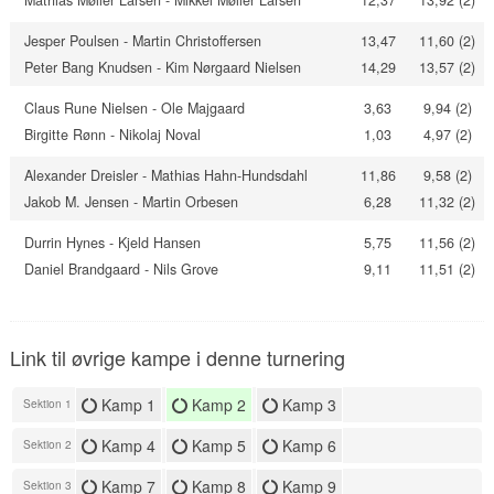
Mathias Møller Larsen - Mikkel Møller Larsen
12,37
13,92 (2)
Jesper Poulsen - Martin Christoffersen
13,47
11,60 (2)
Peter Bang Knudsen - Kim Nørgaard Nielsen
14,29
13,57 (2)
Claus Rune Nielsen - Ole Majgaard
3,63
9,94 (2)
Birgitte Rønn - Nikolaj Noval
1,03
4,97 (2)
Alexander Dreisler - Mathias Hahn-Hundsdahl
11,86
9,58 (2)
Jakob M. Jensen - Martin Orbesen
6,28
11,32 (2)
Durrin Hynes - Kjeld Hansen
5,75
11,56 (2)
Daniel Brandgaard - Nils Grove
9,11
11,51 (2)
Link til øvrige kampe i denne turnering
Kamp 1
Kamp 2
Kamp 3
Sektion 1
Kamp 4
Kamp 5
Kamp 6
Sektion 2
Kamp 7
Kamp 8
Kamp 9
Sektion 3