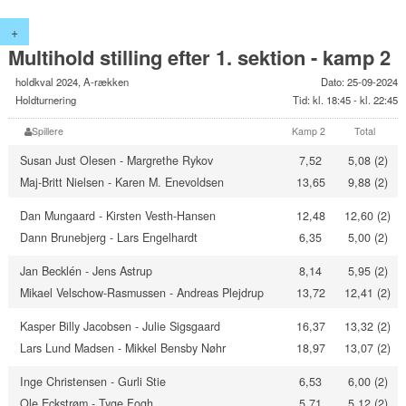
+
Multihold stilling efter 1. sektion - kamp 2
holdkval 2024, A-rækken
Dato: 25-09-2024
Holdturnering
Tid: kl. 18:45 - kl. 22:45
Spillere
Kamp 2
Total
Susan Just Olesen - Margrethe Rykov
7,52
5,08 (2)
Maj-Britt Nielsen - Karen M. Enevoldsen
13,65
9,88 (2)
Dan Mungaard - Kirsten Vesth-Hansen
12,48
12,60 (2)
Dann Brunebjerg - Lars Engelhardt
6,35
5,00 (2)
Jan Becklén - Jens Astrup
8,14
5,95 (2)
Mikael Velschow-Rasmussen - Andreas Plejdrup
13,72
12,41 (2)
Kasper Billy Jacobsen - Julie Sigsgaard
16,37
13,32 (2)
Lars Lund Madsen - Mikkel Bensby Nøhr
18,97
13,07 (2)
Inge Christensen - Gurli Stie
6,53
6,00 (2)
Ole Eckstrøm - Tyge Fogh
5,71
5,12 (2)