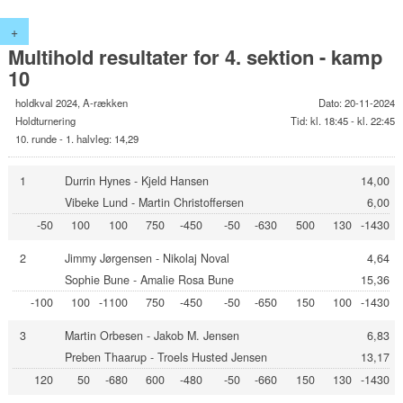
+
Multihold resultater for 4. sektion - kamp
10
holdkval 2024, A-rækken
Dato: 20-11-2024
Holdturnering
Tid: kl. 18:45 - kl. 22:45
10. runde - 1. halvleg: 14,29
1
Durrin Hynes - Kjeld Hansen
14,00
Vibeke Lund - Martin Christoffersen
6,00
-50
100
100
750
-450
-50
-630
500
130
-1430
2
Jimmy Jørgensen - Nikolaj Noval
4,64
Sophie Bune - Amalie Rosa Bune
15,36
-100
100
-1100
750
-450
-50
-650
150
100
-1430
3
Martin Orbesen - Jakob M. Jensen
6,83
Preben Thaarup - Troels Husted Jensen
13,17
120
50
-680
600
-480
-50
-660
150
130
-1430