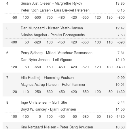
4
Susan Just Olesen - Margrethe Rykov
13,85
Peter Koch Larsen - Lars Bækkel Petersen
6,15
-50
100
-500
750
-480
420
-650
120
130
-800
5
Dan Mungaard - Kirsten Vesth-Hansen
12,47
Nikolas Angelou - Periklis Pocnagiotidis
7,53
400
50
-620
130
-450
420
-650
100
110
-690
6
Perry Sjöberg - Mikael Velschow-Rasmussen
7,81
Dan Nybo Jensen - Leif Øgaard
12,19
120
50
-650
150
-450
420
-620
120
130
-1430
7
Ella Rosthøj - Flemming Poulsen
9,99
Magnus Astrup Hansen - Peter Hammer
10,01
120
-110
-250
630
-450
420
-650
120
-50
-1430
8
Inge Christensen - Gurli Stie
5,44
Boyd W. Jancey - Bjarni Johansen
14,56
100
-150
0
100
-450
-50
-680
50
130
-1430
9
Kim Nørgaard Nielsen - Peter Bang Knudsen
10,63