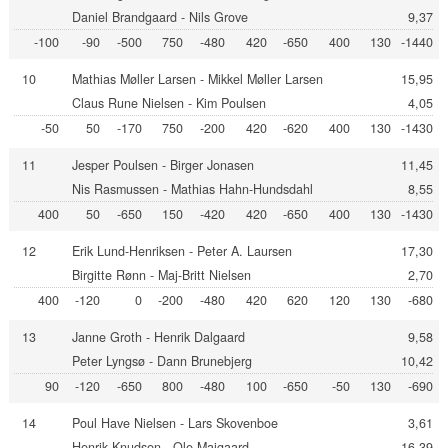
Daniel Brandgaard - Nils Grove
9,37
-100
-90
-500
750
-480
420
-650
400
130
-1440
10
Mathias Møller Larsen - Mikkel Møller Larsen
15,95
Claus Rune Nielsen - Kim Poulsen
4,05
-50
50
-170
750
-200
420
-620
400
130
-1430
11
Jesper Poulsen - Birger Jonasen
11,45
Nis Rasmussen - Mathias Hahn-Hundsdahl
8,55
400
50
-650
150
-420
420
-650
400
130
-1430
12
Erik Lund-Henriksen - Peter A. Laursen
17,30
Birgitte Rønn - Maj-Britt Nielsen
2,70
400
-120
0
-200
-480
420
620
120
130
-680
13
Janne Groth - Henrik Dalgaard
9,58
Peter Lyngsø - Dann Brunebjerg
10,42
90
-120
-650
800
-480
100
-650
-50
130
-690
14
Poul Have Nielsen - Lars Skovenboe
3,61
Henrik Knudsen - Ole Majgaard
16,39