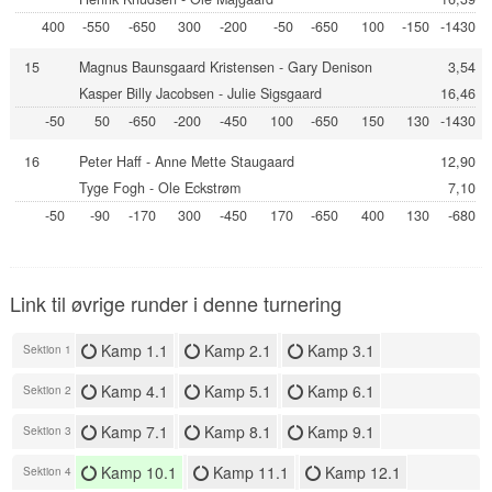
400
-550
-650
300
-200
-50
-650
100
-150
-1430
15
Magnus Baunsgaard Kristensen - Gary Denison
3,54
Kasper Billy Jacobsen - Julie Sigsgaard
16,46
-50
50
-650
-200
-450
100
-650
150
130
-1430
16
Peter Haff - Anne Mette Staugaard
12,90
Tyge Fogh - Ole Eckstrøm
7,10
-50
-90
-170
300
-450
170
-650
400
130
-680
Link til øvrige runder i denne turnering
Kamp 1.1
Kamp 2.1
Kamp 3.1
Sektion 1
Kamp 4.1
Kamp 5.1
Kamp 6.1
Sektion 2
Kamp 7.1
Kamp 8.1
Kamp 9.1
Sektion 3
Kamp 10.1
Kamp 11.1
Kamp 12.1
Sektion 4