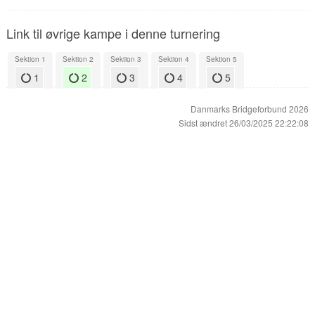
Link til øvrige kampe i denne turnering
Sektion 1
Sektion 2
Sektion 3
Sektion 4
Sektion 5
1
2
3
4
5
Danmarks Bridgeforbund 2026
Sidst ændret 26/03/2025 22:22:08