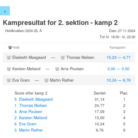
+
Kampresultat for 2. sektion - kamp 2
Holdklubben 2024-25, A
Dato: 27-11-2024
Tid: kl. 18:30 - kl. 22:30
Hold
Kamppoint
Elsebeth Maagaard
—
Thomas Nielsen
15,23 — 4,77
Karsten Meiland
—
Arne Poulsen
0,00 — 0,00
Eva Gram
—
Martin Rather
10,24 — 9,76
Score efter kamp 2
Samlet
Plac.
5 Elsebeth Maagaard
31,14
1
1 Thomas Nielsen
24,77
2
4 Arne Poulsen
17,09
3
2 Karsten Meiland
13,00
4
6 Eva Gram
10,24
5
3 Martin Rather
9,76
6