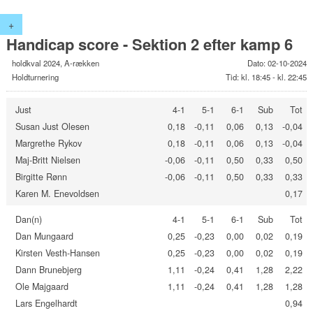
+
Handicap score - Sektion 2 efter kamp 6
holdkval 2024, A-rækken
Dato: 02-10-2024
Holdturnering
Tid: kl. 18:45 - kl. 22:45
Just
4-1
5-1
6-1
Sub
Tot
Susan Just Olesen
0,18
-0,11
0,06
0,13
-0,04
Margrethe Rykov
0,18
-0,11
0,06
0,13
-0,04
Maj-Britt Nielsen
-0,06
-0,11
0,50
0,33
0,50
Birgitte Rønn
-0,06
-0,11
0,50
0,33
0,33
Karen M. Enevoldsen
0,17
Dan(n)
4-1
5-1
6-1
Sub
Tot
Dan Mungaard
0,25
-0,23
0,00
0,02
0,19
Kirsten Vesth-Hansen
0,25
-0,23
0,00
0,02
0,19
Dann Brunebjerg
1,11
-0,24
0,41
1,28
2,22
Ole Majgaard
1,11
-0,24
0,41
1,28
1,28
Lars Engelhardt
0,94