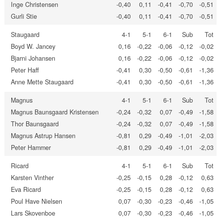
Inge Christensen
-0,40
0,11
-0,41
-0,70
-0,51
Gurli Stie
-0,40
0,11
-0,41
-0,70
-0,51
Staugaard
4-1
5-1
6-1
Sub
Tot
Boyd W. Jancey
0,16
-0,22
-0,06
-0,12
-0,02
Bjarni Johansen
0,16
-0,22
-0,06
-0,12
-0,02
Peter Haff
-0,41
0,30
-0,50
-0,61
-1,36
Anne Mette Staugaard
-0,41
0,30
-0,50
-0,61
-1,36
Magnus
4-1
5-1
6-1
Sub
Tot
Magnus Baunsgaard Kristensen
-0,24
-0,32
0,07
-0,49
-1,58
Thor Baunsgaard
-0,24
-0,32
0,07
-0,49
-1,58
Magnus Astrup Hansen
-0,81
0,29
-0,49
-1,01
-2,03
Peter Hammer
-0,81
0,29
-0,49
-1,01
-2,03
Ricard
4-1
5-1
6-1
Sub
Tot
Karsten Vinther
-0,25
-0,15
0,28
-0,12
0,63
Eva Ricard
-0,25
-0,15
0,28
-0,12
0,63
Poul Have Nielsen
0,07
-0,30
-0,23
-0,46
-1,05
Lars Skovenboe
0,07
-0,30
-0,23
-0,46
-1,05