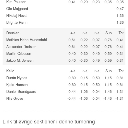
Kim Poulsen
0,41
-0,29
0,23
0,35
0,35
Ole Majgaard
-0,47
Nikolaj Noval
1,36
Birgitte Rønn
1,36
Dreisler
4-1
5-1
6-1
Sub
Tot
Mathias Hahn-Hundsdahl
0,61
0,22
-0,07
0,76
0,41
Alexander Dreisler
0,61
0,22
-0,07
0,76
0,41
Martin Orbesen
0,40
-0,30
0,49
0,59
0,31
Jakob M. Jensen
0,40
-0,30
0,49
0,59
0,31
Kello
4-1
5-1
6-1
Sub
Tot
Durrin Hynes
0,80
-0,15
0,50
1,15
0,81
Kjeld Hansen
0,80
-0,15
0,50
1,15
0,81
Daniel Brandgaard
-0,44
-1,06
0,04
-1,46
-1,31
Nils Grove
-0,44
-1,06
0,04
-1,46
-1,31
Link til øvrige sektioner i denne turnering