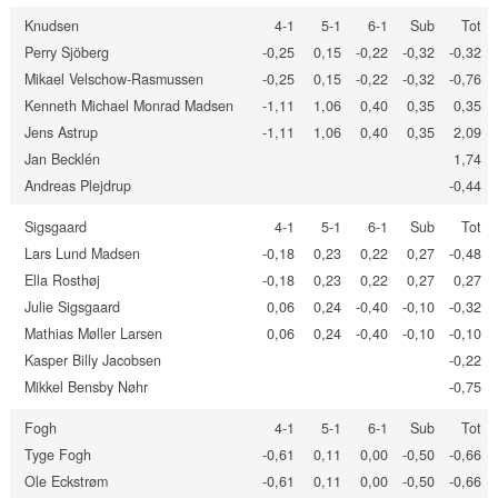
Knudsen
4-1
5-1
6-1
Sub
Tot
Perry Sjöberg
-0,25
0,15
-0,22
-0,32
-0,32
Mikael Velschow-Rasmussen
-0,25
0,15
-0,22
-0,32
-0,76
Kenneth Michael Monrad Madsen
-1,11
1,06
0,40
0,35
0,35
Jens Astrup
-1,11
1,06
0,40
0,35
2,09
Jan Becklén
1,74
Andreas Plejdrup
-0,44
Sigsgaard
4-1
5-1
6-1
Sub
Tot
Lars Lund Madsen
-0,18
0,23
0,22
0,27
-0,48
Ella Rosthøj
-0,18
0,23
0,22
0,27
0,27
Julie Sigsgaard
0,06
0,24
-0,40
-0,10
-0,32
Mathias Møller Larsen
0,06
0,24
-0,40
-0,10
-0,10
Kasper Billy Jacobsen
-0,22
Mikkel Bensby Nøhr
-0,75
Fogh
4-1
5-1
6-1
Sub
Tot
Tyge Fogh
-0,61
0,11
0,00
-0,50
-0,66
Ole Eckstrøm
-0,61
0,11
0,00
-0,50
-0,66