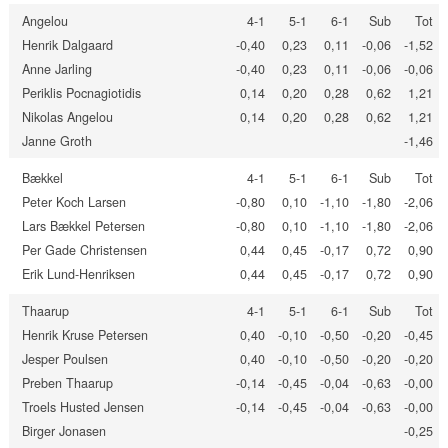
Angelou
4-1
5-1
6-1
Sub
Tot
Henrik Dalgaard
-0,40
0,23
0,11
-0,06
-1,52
Anne Jarling
-0,40
0,23
0,11
-0,06
-0,06
Periklis Pocnagiotidis
0,14
0,20
0,28
0,62
1,21
Nikolas Angelou
0,14
0,20
0,28
0,62
1,21
Janne Groth
-1,46
Bækkel
4-1
5-1
6-1
Sub
Tot
Peter Koch Larsen
-0,80
0,10
-1,10
-1,80
-2,06
Lars Bækkel Petersen
-0,80
0,10
-1,10
-1,80
-2,06
Per Gade Christensen
0,44
0,45
-0,17
0,72
0,90
Erik Lund-Henriksen
0,44
0,45
-0,17
0,72
0,90
Thaarup
4-1
5-1
6-1
Sub
Tot
Henrik Kruse Petersen
0,40
-0,10
-0,50
-0,20
-0,45
Jesper Poulsen
0,40
-0,10
-0,50
-0,20
-0,20
Preben Thaarup
-0,14
-0,45
-0,04
-0,63
-0,00
Troels Husted Jensen
-0,14
-0,45
-0,04
-0,63
-0,00
Birger Jonasen
-0,25