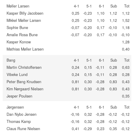
Møller Larsen
4-1
5-1
6-1
Sub
Tot
Kasper Billy Jacobsen
0,25
-0,23
1,10
1,12
1,12
Mikkel Møller Larsen
0,25
-0,23
1,10
1,12
1,52
Sophie Bune
-0,07
-0,20
0,17
-0,10
1,18
Amalie Rosa Bune
-0,07
-0,20
0,17
-0,10
-0,10
Kasper Konow
1,28
Mathias Møller Larsen
0,40
Bang
4-1
5-1
6-1
Sub
Tot
Martin Christoffersen
0,24
0,15
-0,11
0,28
0,63
Vibeke Lund
0,24
0,15
-0,11
0,28
0,28
Peter Bang Knudsen
0,81
0,30
-0,28
0,83
0,43
Kim Nørgaard Nielsen
0,81
0,30
-0,28
0,83
0,43
Jesper Poulsen
0,35
Jørgensen
4-1
5-1
6-1
Sub
Tot
Dan Nybo Jensen
-0,16
0,32
-0,28
-0,12
-0,12
Thomas Kamp
-0,16
0,32
-0,28
-0,12
-0,12
Claus Rune Nielsen
0,41
-0,29
0,23
0,35
-0,12