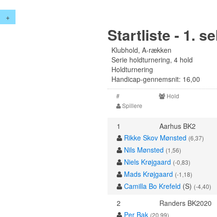
+
Startliste - 1. s
Klubhold, A-rækken
Serie holdturnering, 4 hold
Holdturnering
Handicap-gennemsnit: 16,00
#
Hold
Spillere
1
Aarhus BK2
Rikke Skov Mønsted
(6,37)
Nils Mønsted
(1,56)
Niels Krøjgaard
(-0,83)
Mads Krøjgaard
(-1,18)
Camilla Bo Krefeld
(S)
(-4,40)
2
Randers BK2020
Per Bak
(20,99)