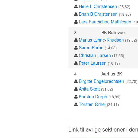
Helle L Christensen
(28,82)
Brian B Christensen
(18,86)
Lars Faurschou Mathiesen
(19
3
BK Bellevue
Marius Lyhne-Knudsen
(19,52)
Søren Parbo
(14,08)
Christian Larsen
(17,55)
Peter Laursen
(16,19)
4
Aarhus BK
Birgitte Engelbrechtsen
(22,78)
Anita Skøtt
(31,62)
Karsten Dorph
(18,99)
Torsten Ørhøj
(24,11)
Link til øvrige sektioner i de