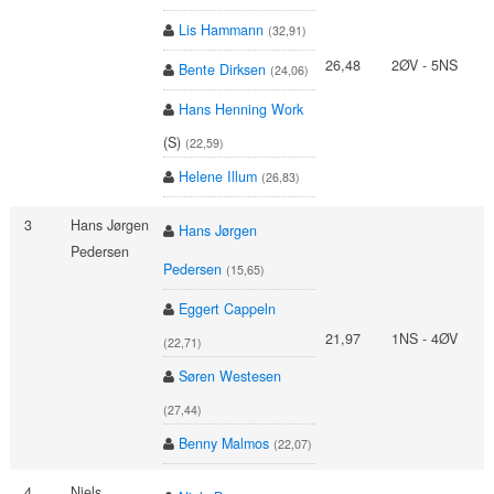
Lis Hammann
(32,91)
26,48
2ØV - 5NS
Bente Dirksen
(24,06)
Hans Henning Work
(S)
(22,59)
Helene Illum
(26,83)
3
Hans Jørgen
Hans Jørgen
Pedersen
Pedersen
(15,65)
Eggert Cappeln
21,97
1NS - 4ØV
(22,71)
Søren Westesen
(27,44)
Benny Malmos
(22,07)
4
Niels