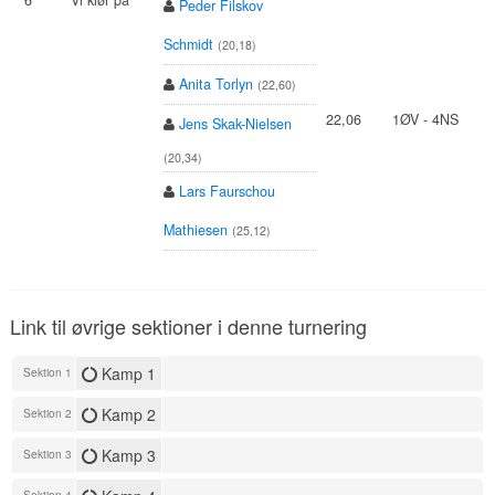
6
Vi klør på
Peder Filskov
Schmidt
(20,18)
Anita Torlyn
(22,60)
22,06
1ØV - 4NS
Jens Skak-Nielsen
(20,34)
Lars Faurschou
Mathiesen
(25,12)
Link til øvrige sektioner i denne turnering
Kamp 1
Sektion 1
Kamp 2
Sektion 2
Kamp 3
Sektion 3
Sektion 4