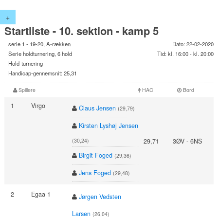
+
Startliste - 10. sektion - kamp 5
serie 1 - 19-20, A-rækken
Dato: 22-02-2020
Serie holdturnering, 6 hold
Tid: kl. 16:00 - kl. 20:00
Hold-turnering
Handicap-gennemsnit: 25,31
Spillere
HAC
Bord
1
Virgo
Claus Jensen
(29,79)
Kirsten Lyshøj Jensen
29,71
3ØV - 6NS
(30,24)
Birgit Foged
(29,36)
Jens Foged
(29,48)
2
Egaa 1
Jørgen Vedsten
Larsen
(26,04)