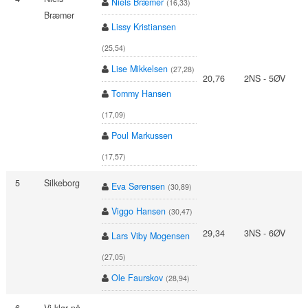
Niels Bræmer
(16,33)
Bræmer
Lissy Kristiansen
(25,54)
Lise Mikkelsen
(27,28)
20,76
2NS - 5ØV
Tommy Hansen
(17,09)
Poul Markussen
(17,57)
5
Silkeborg
Eva Sørensen
(30,89)
Viggo Hansen
(30,47)
29,34
3NS - 6ØV
Lars Viby Mogensen
(27,05)
Ole Faurskov
(28,94)