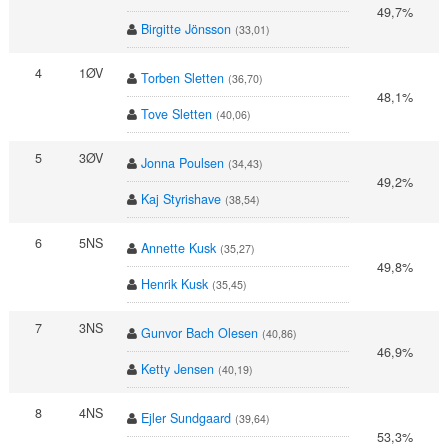
49,7%
Birgitte Jönsson
(33,01)
4
1ØV
Torben Sletten
(36,70)
48,1%
Tove Sletten
(40,06)
5
3ØV
Jonna Poulsen
(34,43)
49,2%
Kaj Styrishave
(38,54)
6
5NS
Annette Kusk
(35,27)
49,8%
Henrik Kusk
(35,45)
7
3NS
Gunvor Bach Olesen
(40,86)
46,9%
Ketty Jensen
(40,19)
8
4NS
Ejler Sundgaard
(39,64)
53,3%