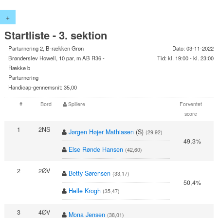
+
Startliste - 3. sektion
Parturnering 2, B-rækken Grøn
Dato: 03-11-2022
Brønderslev Howell, 10 par, m AB R36 -
Tid: kl. 19:00 - kl. 23:00
Række b
Parturnering
Handicap-gennemsnit: 35,00
#
Bord
Spillere
Forventet
score
1
2NS
Jørgen Højer Mathiasen
(S)
(29,92)
49,3%
Else Rønde Hansen
(42,60)
2
2ØV
Betty Sørensen
(33,17)
50,4%
Helle Krogh
(35,47)
3
4ØV
Mona Jensen
(38,01)