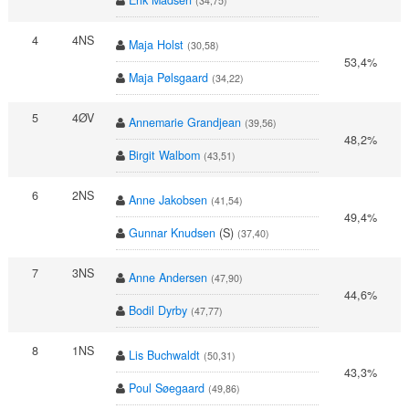
Erik Madsen
(34,75)
4
4NS
Maja Holst
(30,58)
53,4%
Maja Pølsgaard
(34,22)
5
4ØV
Annemarie Grandjean
(39,56)
48,2%
Birgit Walbom
(43,51)
6
2NS
Anne Jakobsen
(41,54)
49,4%
Gunnar Knudsen
(S)
(37,40)
7
3NS
Anne Andersen
(47,90)
44,6%
Bodil Dyrby
(47,77)
8
1NS
Lis Buchwaldt
(50,31)
43,3%
Poul Søegaard
(49,86)