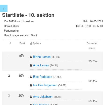
+
Startliste - 10. sektion
Par 2023 forår, B-rækken
Dato: 16-03-2023
Howell, 8 par
Tid: kl. 13:30 - kl. 17:30
Parturnering
Handicap-gennemsnit: 38,41
#
Bord
Spillere
Forventet
score
1
1ØV
Birthe Larsen
(30,96)
55,5%
Arne Larsen
(26,54)
2
3ØV
Else Pedersen
(31,92)
52,4%
Ina Bro Jørgensen
(36,62)
3
2ØV
Arne Jakobsen
(31,15)
53,1%