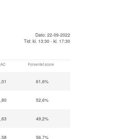
Dato: 22-09-2022
Tid: kl. 13:30 - kl. 17:30
AC
Forventet score
,01
61,6%
,80
52,6%
,63
49,2%
,58
56,7%