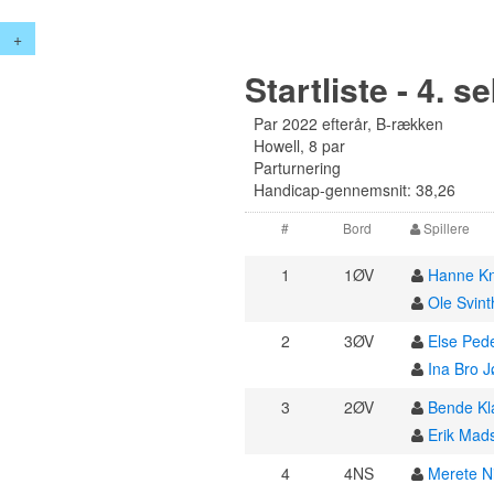
+
Startliste - 4. s
Par 2022 efterår, B-rækken
Howell, 8 par
Parturnering
Handicap-gennemsnit: 38,26
#
Bord
Spillere
1
1ØV
Hanne K
Ole Svint
2
3ØV
Else Ped
Ina Bro 
3
2ØV
Bende Kl
Erik Mad
4
4NS
Merete N