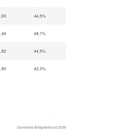
,93
44,5%
,49
48,7%
,82
44,5%
,80
42,3%
Danmarks Bridgeforbund 2026