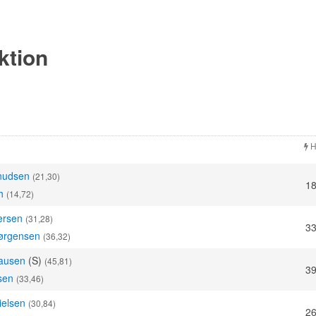
ektion
H
nudsen
(21,30)
18
h
(14,72)
ersen
(31,28)
33
Jørgensen
(36,32)
ausen
(S)
(45,81)
39
sen
(33,46)
ielsen
(30,84)
26