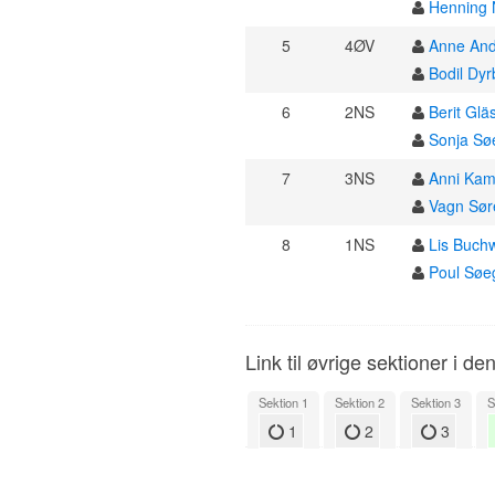
Henning 
5
4ØV
Anne An
Bodil Dyr
6
2NS
Berit Glä
Sonja Sø
7
3NS
Anni Kam
Vagn Sø
8
1NS
Lis Buch
Poul Søe
Link til øvrige sektioner i de
Sektion 1
Sektion 2
Sektion 3
S
1
2
3