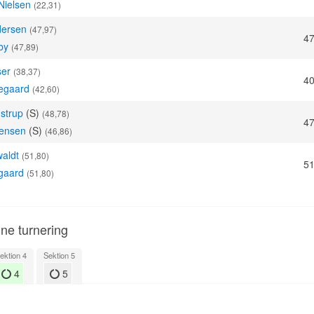
Nielsen
(22,31)
dersen
(47,97)
47
by
(47,89)
ser
(38,37)
40
egaard
(42,60)
strup
(S)
(48,78)
47
rensen
(S)
(46,86)
waldt
(51,80)
51
gaard
(51,80)
nne turnering
ektion 4
Sektion 5
4
5