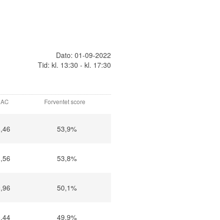
Dato: 01-09-2022
Tid: kl. 13:30 - kl. 17:30
AC
Forventet score
,46
53,9%
,56
53,8%
,96
50,1%
,44
49,9%