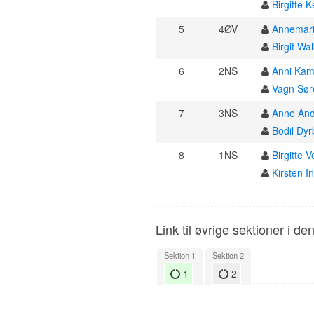
Birgitte K
5
4ØV
Annemari
Birgit W
6
2NS
Anni Kam
Vagn Sø
7
3NS
Anne An
Bodil Dyr
8
1NS
Birgitte
Kirsten I
Link til øvrige sektioner i de
Sektion 1
Sektion 2
1
2