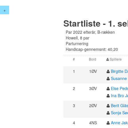
+
Startliste - 1. s
Par 2022 efterår, B-rækken
Howell, 8 par
Parturnering
Handicap-gennemsnit: 40,20
#
Bord
Spillere
1
1ØV
Birgitte 
Susanne
2
3ØV
Else Ped
Ina Bro 
3
2ØV
Berit Glä
Sonja Sø
4
4NS
Anne Ja