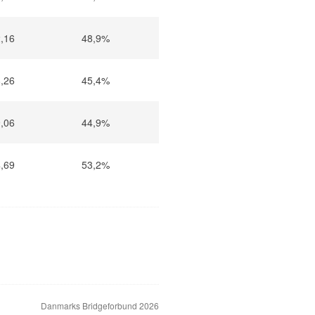
,16
48,9%
,26
45,4%
,06
44,9%
,69
53,2%
Danmarks Bridgeforbund 2026