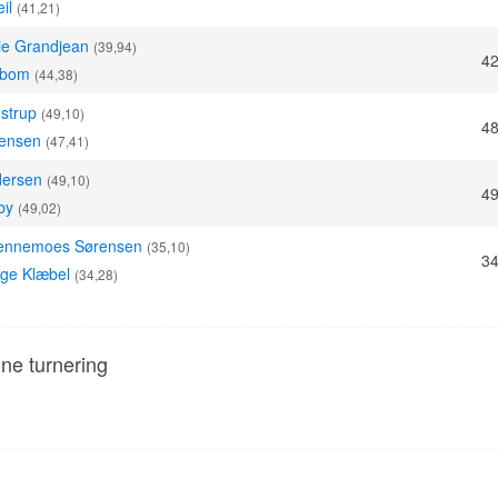
eil
(41,21)
e Grandjean
(39,94)
42
albom
(44,38)
strup
(49,10)
48
rensen
(47,41)
dersen
(49,10)
49
by
(49,02)
 Vennemoes Sørensen
(35,10)
34
nge Klæbel
(34,28)
nne turnering