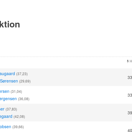
ektion
H
Daugaard
(37,23)
33
 Sørensen
(29,69)
ersen
(31,04)
33
Jørgensen
(36,08)
ser
(37,83)
39
egaard
(42,08)
kobsen
(39,66)
40