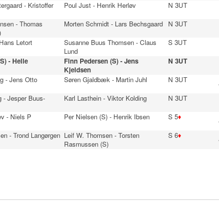
ergaard - Kristoffer
Poul Just - Henrik Herløv
N 3UT
ensen - Thomas
Morten Schmidt - Lars Bechsgaard
N 3UT
)
 Hans Letort
Susanne Buus Thomsen - Claus
S 3UT
Lund
S) - Helle
Finn Pedersen (S) - Jens
N 3UT
Kjeldsen
g - Jens Otto
Søren Gjaldbæk - Martin Juhl
N 3UT
 - Jesper Buus-
Karl Lasthein - Viktor Kolding
N 3UT
v - Niels P
Per Nielsen (S) - Henrik Ibsen
S 5
♦
en - Trond Langørgen
Leif W. Thomsen - Torsten
S 6
♦
Rasmussen (S)