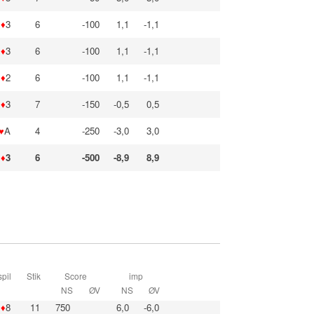
♦
3
6
-100
1,1
-1,1
♦
3
6
-100
1,1
-1,1
♦
2
6
-100
1,1
-1,1
♦
3
7
-150
-0,5
0,5
♥
A
4
-250
-3,0
3,0
♦
3
6
-500
-8,9
8,9
pil
Stik
Score
imp
NS
ØV
NS
ØV
♦
8
11
750
6,0
-6,0