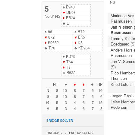
NS
5
♠
E943
♥
DB93
Marianne Vest
Nord
/
NS
♦
EB74
Rasmussen
♣
E
Jan Nielsen (
♠
86
♠
BT2
Rasmussen
♥
872
♥
EK5
Tommy Krist
♦
K9652
♦
D8
Egedgaard (S
♣
T76
♣
KD954
Anders Hørsle
Rasmussen
♠
KD75
Jan V. Sørens
♥
T64
(S)
♦
T3
♣
B832
Rico Hemberg
Thomsen
Knud Letort -
NT
♠
♥
♦
♣
HP
N
8
10
8
7
6
16
Jørgen Røhl 
S
8
10
8
7
6
6
Leise Hember
Ø
5
3
4
6
7
15
Pedersen
V
5
3
4
6
7
3
BRIDGE SOLVER
DATUM: -7 / PAR: 620 4♠ NS