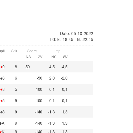
Dato: 05-10-2022
Tid: kl. 18:45 - kl. 22:45
pil
Stik
Score
imp
NS
ØV
NS
ØV
♦
9
8
50
4,5
-4,5
♠6
6
-50
2,0
-2,0
♦
8
5
-100
-0,1
0,1
♦
5
5
-100
-0,1
0,1
♠8
9
-140
-1,3
1,3
♣A
9
-140
-1,3
1,3
♥
K
9
-140
-1,3
1,3