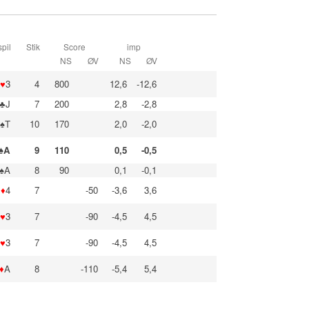
pil
Stik
Score
imp
NS
ØV
NS
ØV
♥
3
4
800
12,6
-12,6
♣J
7
200
2,8
-2,8
♠T
10
170
2,0
-2,0
♠A
9
110
0,5
-0,5
♠A
8
90
0,1
-0,1
♦
4
7
-50
-3,6
3,6
♥
3
7
-90
-4,5
4,5
♥
3
7
-90
-4,5
4,5
♦
A
8
-110
-5,4
5,4