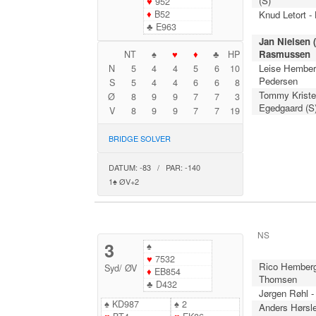
(S)
♥
952
♦
B52
Knud Letort -
♣
E963
Jan Nielsen (
Rasmussen
NT
♠
♥
♦
♣
HP
Leise Hember
N
5
4
4
5
6
10
Pedersen
S
5
4
4
6
6
8
Tommy Krist
Ø
8
9
9
7
7
3
Egedgaard (S
V
8
9
9
7
7
19
BRIDGE SOLVER
DATUM: -83 / PAR: -140
1♠ ØV+2
NS
3
♠
♥
7532
Rico Hemberg
Syd
/
ØV
♦
EB854
Thomsen
♣
D432
Jørgen Røhl 
♠
KD987
♠
2
Anders Hørsle