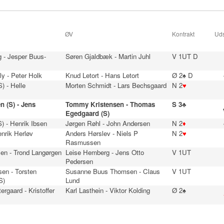
ØV
Kontrakt
Uds
 - Jesper Buus-
Søren Gjaldbæk - Martin Juhl
V 1UT D
ly - Peter Holk
Knud Letort - Hans Letort
Ø 2♠ D
) - Helle
Morten Schmidt - Lars Bechsgaard
N 2
♥
n (S) - Jens
Tommy Kristensen - Thomas
S 3♣
Egedgaard (S)
S) - Henrik Ibsen
Jørgen Røhl - John Andersen
N 2
♦
enrik Herløv
Anders Hørslev - Niels P
N 2
♥
Rasmussen
en - Trond Langørgen
Leise Hemberg - Jens Otto
V 1UT
Pedersen
en - Torsten
Susanne Buus Thomsen - Claus
V 1UT
S)
Lund
ergaard - Kristoffer
Karl Lasthein - Viktor Kolding
Ø 2♠