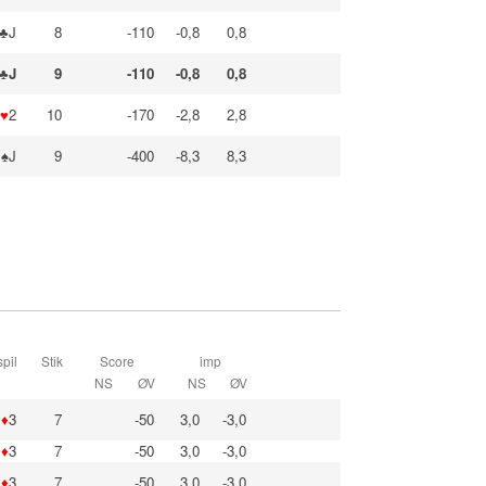
♣J
8
-110
-0,8
0,8
♣J
9
-110
-0,8
0,8
♥
2
10
-170
-2,8
2,8
♠J
9
-400
-8,3
8,3
pil
Stik
Score
imp
NS
ØV
NS
ØV
♦
3
7
-50
3,0
-3,0
♦
3
7
-50
3,0
-3,0
♦
3
7
-50
3,0
-3,0