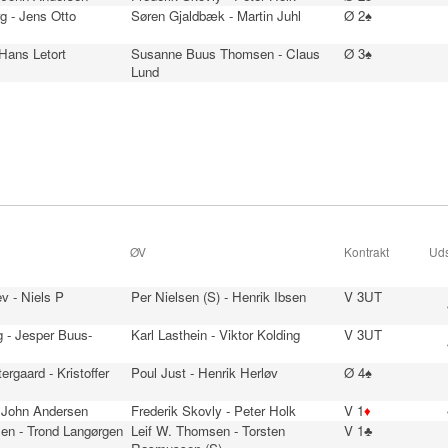
g - Jens Otto
Søren Gjaldbæk - Martin Juhl
Ø 2♠
 Hans Letort
Susanne Buus Thomsen - Claus
Ø 3♠
Lund
ØV
Kontrakt
Uds
v - Niels P
Per Nielsen (S) - Henrik Ibsen
V 3UT
 - Jesper Buus-
Karl Lasthein - Viktor Kolding
V 3UT
ergaard - Kristoffer
Poul Just - Henrik Herløv
Ø 4♠
- John Andersen
Frederik Skovly - Peter Holk
V 1
♦
en - Trond Langørgen
Leif W. Thomsen - Torsten
V 1♣