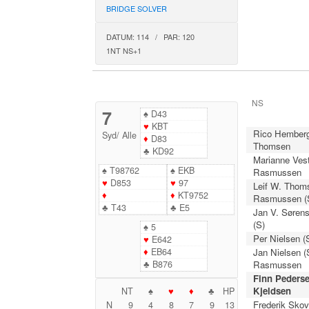
BRIDGE SOLVER
DATUM: 114 / PAR: 120
1NT NS+1
NS
7
♠
D43
♥
KBT
Rico Hemberg
Syd
/
Alle
♦
D83
Thomsen
♣
KD92
Marianne Vest
♠
T98762
♠
EKB
Rasmussen
♥
D853
♥
97
Leif W. Thoms
♦
♦
KT9752
Rasmussen (
♣
T43
♣
E5
Jan V. Sørens
(S)
♠
5
Per Nielsen (
♥
E642
♦
EB64
Jan Nielsen (S
♣
B876
Rasmussen
Finn Pederse
Kjeldsen
NT
♠
♥
♦
♣
HP
Frederik Skov
N
9
4
8
7
9
13