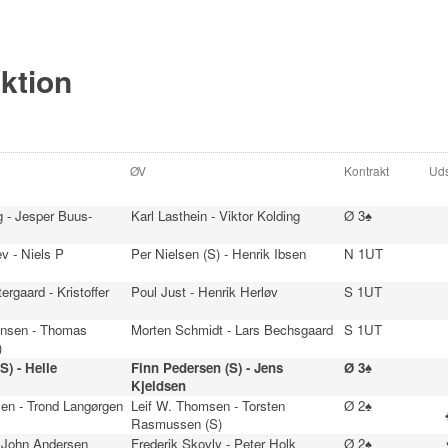
ektion
ØV
Kontrakt
Uds
 - Jesper Buus-
Karl Lasthein - Viktor Kolding
Ø 3♠
v - Niels P
Per Nielsen (S) - Henrik Ibsen
N 1UT
ergaard - Kristoffer
Poul Just - Henrik Herløv
S 1UT
ensen - Thomas
Morten Schmidt - Lars Bechsgaard
S 1UT
)
S) - Helle
Finn Pedersen (S) - Jens
Ø 3♠
Kjeldsen
en - Trond Langørgen
Leif W. Thomsen - Torsten
Ø 2♠
Rasmussen (S)
- John Andersen
Frederik Skovly - Peter Holk
Ø 2♠