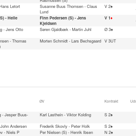
Rasmussen (S)
 Hans Letort
Susanne Buus Thomsen - Claus
V 2♠
Lund
S) - Helle
Finn Pedersen (S) - Jens
V 1
♦
Kjeldsen
g - Jens Otto
Søren Gjaldbæk - Martin Juhl
Ø 3♠
ensen - Thomas
Morten Schmidt - Lars Bechsgaard
V 3UT
)
ØV
Kontrakt
Uds
 - Jesper Buus-
Karl Lasthein - Viktor Kolding
S 2♠
- John Andersen
Frederik Skovly - Peter Holk
S 2♠
v - Niels P
Per Nielsen (S) - Henrik Ibsen
N 2♠