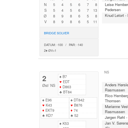
Leise Hember
N
5
4
5
6
7
8
Pedersen
S
5
4
5
6
7
13
Knud Letort -
Ø
8
9
8
6
5
8
V
8
9
8
6
5
11
BRIDGE SOLVER
DATUM: -100 / PAR: -140
2♠ ØV+1
NS
2
♠
B7
♥
EDT
Anders Hørsle
Øst
/
NS
♦
D863
Rasmussen
♣
BT84
Rico Hemberg
♠
E96
♠
DT842
Thomsen
♥
K43
♥
B876
Marianne Vest
♦
EKT9
♦
74
Rasmussen
♣
KD7
♣
52
Jørgen Røhl 
Jan V. Sørens
♠
K53