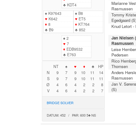
Marianne Vest
♣
KDT4
Rasmussen
♠
K97643
♠
B8
Tommy Krist
♥
K642
♥
ET5
Egedgaard (S
♦
8
♦
KT764
Knud Letort -
♣
B9
♣
852
Jan Nielsen (
♠
2
Rasmussen
♥
7
♦
EDB9532
Leise Hember
♣
E763
Pedersen
Rico Hemberg
Thomsen
NT
♠
♥
♦
♣
HP
Anders Hørsle
N
9
7
9
10
11
14
Rasmussen
S
9
7
9
10
11
11
Jan V. Sørens
Ø
4
6
4
2
2
8
(S)
V
4
6
4
2
2
7
BRIDGE SOLVER
DATUM: 452 / PAR: 600 5♣ NS