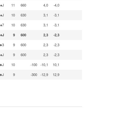
♠J
11
660
4,0
-4,0
♠J
10
630
3,1
-3,1
♠7
10
630
3,1
-3,1
♠J
9
600
2,3
-2,3
♣3
9
600
2,3
-2,3
♠J
9
600
2,3
-2,3
♣J
10
-100
-10,1
10,1
♣J
9
-300
-12,9
12,9