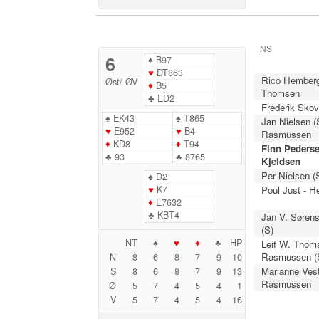
NS
6
♠
B97
♥
DT863
Rico Hemberg
Øst
/
ØV
♦
B5
Thomsen
♣
ED2
Frederik Skov
♠
EK43
♠
T865
Jan Nielsen (S
♥
E952
♥
B4
Rasmussen
♦
KD8
♦
T94
Finn Pederse
♣
93
♣
8765
Kjeldsen
Per Nielsen (
♠
D2
♥
K7
Poul Just - H
♦
E7632
♣
KBT4
Jan V. Sørens
(S)
NT
♠
♥
♦
♣
HP
Leif W. Thoms
Rasmussen (
N
8
6
8
7
9
10
Marianne Vest
S
8
6
8
7
9
13
Rasmussen
Ø
5
7
4
5
4
1
V
5
7
4
5
4
16