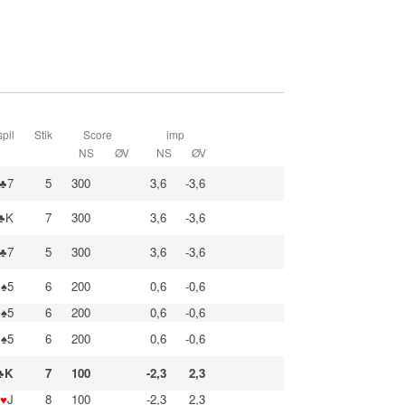
pil
Stik
Score
imp
NS
ØV
NS
ØV
♣7
5
300
3,6
-3,6
♣K
7
300
3,6
-3,6
♣7
5
300
3,6
-3,6
♠5
6
200
0,6
-0,6
♠5
6
200
0,6
-0,6
♠5
6
200
0,6
-0,6
♣K
7
100
-2,3
2,3
♥
J
8
100
-2,3
2,3