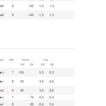
♠8
9
-140
-1,3
1,3
♠8
9
-140
-1,3
1,3
pil
Stik
Score
imp
NS
ØV
NS
ØV
♣J
7
100
5,3
-5,3
♣J
8
50
3,6
-3,6
♦
2
9
50
3,6
-3,6
♣J
7
-70
0,4
-0,4
♠J
8
-90
-0,4
0,4