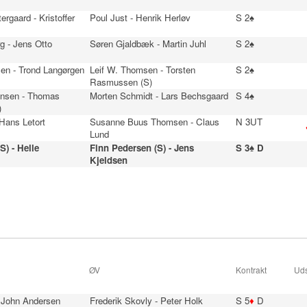
ergaard - Kristoffer
Poul Just - Henrik Herløv
S 2♠
g - Jens Otto
Søren Gjaldbæk - Martin Juhl
S 2♠
en - Trond Langørgen
Leif W. Thomsen - Torsten
S 2♠
Rasmussen (S)
ensen - Thomas
Morten Schmidt - Lars Bechsgaard
S 4♠
)
 Hans Letort
Susanne Buus Thomsen - Claus
N 3UT
Lund
S) - Helle
Finn Pedersen (S) - Jens
S 3♠ D
Kjeldsen
ØV
Kontrakt
Uds
- John Andersen
Frederik Skovly - Peter Holk
S 5
♦
D