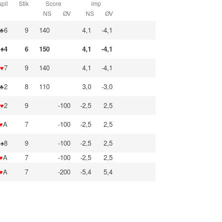
pil
Stik
Score
imp
NS
ØV
NS
ØV
♣6
9
140
4,1
-4,1
♠4
6
150
4,1
-4,1
♥
7
9
140
4,1
-4,1
♣2
8
110
3,0
-3,0
♥
2
9
-100
-2,5
2,5
♥
A
7
-100
-2,5
2,5
♠8
9
-100
-2,5
2,5
♥
A
7
-100
-2,5
2,5
♥
A
7
-200
-5,4
5,4