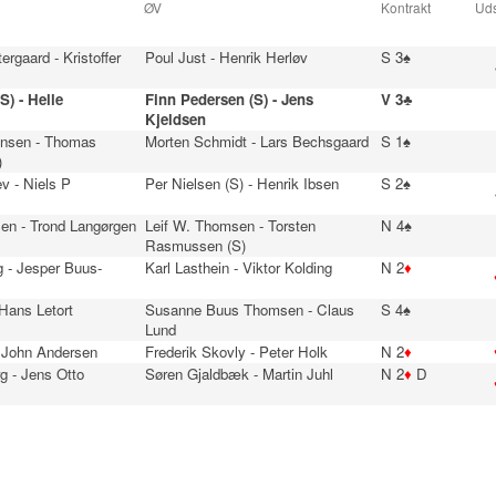
ØV
Kontrakt
Uds
ergaard - Kristoffer
Poul Just - Henrik Herløv
S 3♠
S) - Helle
Finn Pedersen (S) - Jens
V 3♣
Kjeldsen
ensen - Thomas
Morten Schmidt - Lars Bechsgaard
S 1♠
)
v - Niels P
Per Nielsen (S) - Henrik Ibsen
S 2♠
en - Trond Langørgen
Leif W. Thomsen - Torsten
N 4♠
Rasmussen (S)
 - Jesper Buus-
Karl Lasthein - Viktor Kolding
N 2
♦
 Hans Letort
Susanne Buus Thomsen - Claus
S 4♠
Lund
- John Andersen
Frederik Skovly - Peter Holk
N 2
♦
g - Jens Otto
Søren Gjaldbæk - Martin Juhl
N 2
♦
D