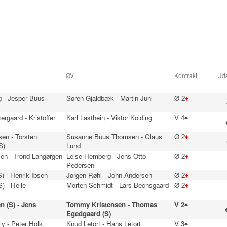
ØV
Kontrakt
Uds
 - Jesper Buus-
Søren Gjaldbæk - Martin Juhl
Ø 2
♦
ergaard - Kristoffer
Karl Lasthein - Viktor Kolding
V 4♠
en - Torsten
Susanne Buus Thomsen - Claus
Ø 2
♦
S)
Lund
en - Trond Langørgen
Leise Hemberg - Jens Otto
Ø 2
♦
Pedersen
S) - Henrik Ibsen
Jørgen Røhl - John Andersen
Ø 2
♦
) - Helle
Morten Schmidt - Lars Bechsgaard
Ø 2
♦
n (S) - Jens
Tommy Kristensen - Thomas
V 2♠
Egedgaard (S)
ly - Peter Holk
Knud Letort - Hans Letort
V 3♠