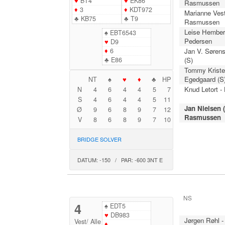
♥
BT4
♥
EK86
Rasmussen
♦
3
♦
KDT972
Marianne Vest
♣
KB75
♣
T9
Rasmussen
Leise Hember
♠
EBT6543
Pedersen
♥
D9
♦
6
Jan V. Sørens
♣
E86
(S)
Tommy Krist
Egedgaard (S
NT
♠
♥
♦
♣
HP
Knud Letort -
N
4
6
4
4
5
7
S
4
6
4
4
5
11
Jan Nielsen (
Ø
9
6
8
9
7
12
Rasmussen
V
8
6
8
9
7
10
BRIDGE SOLVER
DATUM: -150 / PAR: -600 3NT E
NS
4
♠
EDT5
♥
DB983
Jørgen Røhl 
Vest
/
Alle
♦