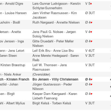
n - Arnold Digre
Lars-Gunnar Ludvigsson - Kerstin
V 5
♦
Schlyter-Sunnerholm
n - Louise Hansen
Jørn Vinther Rasmussen - Kim
Ø 3UT
Jacobsen
usholm - Bodil
Ruth Nørgaard - Annette Nielsen
Ø 4
♥
dersen - Anette
Jens Pauli G. Nolsøe - Jørgen
V 4
♥
Solsig Nielsen
ov Jensen - Inga
Gitte Druedahl - Peter Møller
Ø 4
♥
Nielsen
enn - Jens Letort
Leif Erik Bru - Anne Lise Bru
V 4UT
 Søren Steen
Anne Merete Hedegaard - Søren
V 3UT
Reib
 Kirsten Bræstrup
Leif W. Thomsen - Jens
V 3UT
Rasmussen
 - Niels Anker
(Oversidder)
h - Kirsten Franch
Bo Jensen - Villy Christensen
Ø 4
♥
stlid - Johan
Jörgen Gustavsson - Peder
Ø 4
♥
Nilsson
en - Birgit
Kasper Dam Kærgaard - Karen
Ø 4
♥
Lisbeth Faarvang
hl - Albert Mylius
Birgit Kelså - Torben Kelså
V 3UT