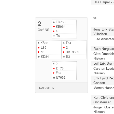
Ulla Elkjær -
NS
2
♠
ED753
♥
KB964
Jens Erik Sta
Øst
/
NS
♦
4
Villadsen
♣
T9
Else Anderse
♠
KB82
♠
T64
♥
E85
♥
2
Ruth Nørgaard
♦
K3
♦
DBT9652
Gitte Druedahl
♣
KD84
♣
E3
Nielsen
Leif Erik Bru 
♠
9
♥
DT73
Carsten Lysda
♦
E87
Nielsen
♣
B7652
Erik Fjord Pe
Carlsen
Morten Hanse
DATUM: -17
Kurt Christens
Christensen
Jörgen Gusta
Nilsson