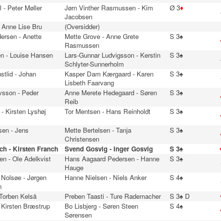
 - Peter Møller
Jørn Vinther Rasmussen - Kim
Ø 3
♦
Jacobsen
- Anne Lise Bru
(Oversidder)
dersen - Anette
Mette Grove - Anne Grete
S 3♠
Rasmussen
n - Louise Hansen
Lars-Gunnar Ludvigsson - Kerstin
S 3♠
Schlyter-Sunnerholm
stlid - Johan
Kasper Dam Kærgaard - Karen
S 3♠
Lisbeth Faarvang
vsson - Peder
Anne Merete Hedegaard - Søren
S 3♠
Reib
- Kirsten Lyshøj
Tor Mentsen - Hans Reinholdt
S 3♠
sen - Jens
Mette Bertelsen - Tanja
S 3♠
Christensen
h - Kirsten Franch
Svend Gosvig - Inger Gosvig
S 3♠
n - Ole Adelkvist
Hans Aagaard Pedersen - Hanne
S 3♠
Hauge
 Nolsøe - Jørgen
Hanne Nielsen - Niels Anker
S 4♠
n
 Torben Kelså
Preben Taasti - Ture Rademacher
S 3♠ D
 Kirsten Bræstrup
Bo Lisbjerg - Søren Steen
S 4♠
Sørensen