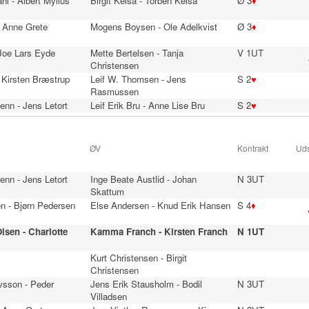
hl - Albert Mylius
Birgit Kelså - Torben Kelså
Ø 3
♦
- Anne Grete
Mogens Boysen - Ole Adelkvist
Ø 3
♦
 Joe Lars Eyde
Mette Bertelsen - Tanja
V 1UT
Christensen
 Kirsten Bræstrup
Leif W. Thomsen - Jens
S 2
♥
Rasmussen
enn - Jens Letort
Leif Erik Bru - Anne Lise Bru
S 2
♥
ØV
Kontrakt
Uds
enn - Jens Letort
Inge Beate Austlid - Johan
N 3UT
Skattum
n - Bjørn Pedersen
Else Andersen - Knud Erik Hansen
S 4
♦
lsen - Charlotte
Kamma Franch - Kirsten Franch
N 1UT
Kurt Christensen - Birgit
Christensen
vsson - Peder
Jens Erik Stausholm - Bodil
N 3UT
Villadsen