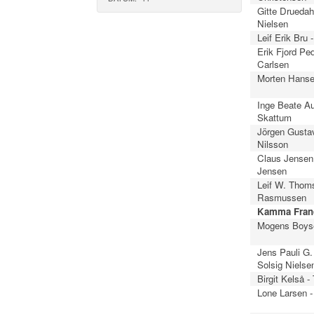
Gitte Druedahl
Nielsen
Leif Erik Bru 
Erik Fjord Pe
Carlsen
Morten Hanse
Inge Beate Au
Skattum
Jörgen Gusta
Nilsson
Claus Jensen 
Jensen
Leif W. Thom
Rasmussen
Kamma Franc
Mogens Boyse
Jens Pauli G.
Solsig Nielse
Birgit Kelså -
Lone Larsen -