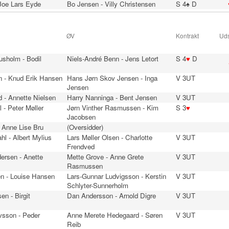
 Joe Lars Eyde
Bo Jensen - Villy Christensen
S 4♠ D
ØV
Kontrakt
Uds
usholm - Bodil
Niels-André Benn - Jens Letort
S 4
♥
D
n - Knud Erik Hansen
Hans Jørn Skov Jensen - Inga
V 3UT
Jensen
 - Annette Nielsen
Harry Nanninga - Bent Jensen
V 3UT
 - Peter Møller
Jørn Vinther Rasmussen - Kim
S 3
♥
Jacobsen
- Anne Lise Bru
(Oversidder)
hl - Albert Mylius
Lars Møller Olsen - Charlotte
V 3UT
Frendved
dersen - Anette
Mette Grove - Anne Grete
V 3UT
Rasmussen
n - Louise Hansen
Lars-Gunnar Ludvigsson - Kerstin
V 3UT
Schlyter-Sunnerholm
en - Birgit
Dan Andersson - Arnold Digre
V 3UT
vsson - Peder
Anne Merete Hedegaard - Søren
V 3UT
Reib