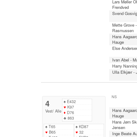
Lars Møller O
Frendved
Svend Gosvig
Mette Grove 
Rasmussen
Hans Aagaard
Hauge
Else Anderse
Ivan Abel - Ma
Harry Nannin
Ulla Elkjær -
NS
4
♠
E432
♥
K97
Hans Aagaard
Vest
/
Alle
♦
D76
Hauge
♣
863
Hans Jørn Sk
♠
T65
♠
KD87
Jensen
♥
B65
♥
32
Inge Beate Au