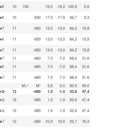
♠K
10
100
19,0
-19,0
100,0
0,0
♠K
10
-630
17,0
-17,0
94,7
5,3
♠T
11
-650
13,0
-13,0
84,2
15,8
♠K
11
-650
13,0
-13,0
84,2
15,8
♠T
11
-650
13,0
-13,0
84,2
15,8
♣7
11
-660
7,0
-7,0
68,4
31,6
♠K
11
-660
7,0
-7,0
68,4
31,6
♣7
11
-660
7,0
-7,0
68,4
31,6
M+*
M*
3,8
0,0
60,0
50,0
♣Q
12
-680
1,0
-1,0
52,6
47,4
♣Q
12
-680
1,0
-1,0
52,6
47,4
♣Q
12
-680
1,0
-1,0
52,6
47,4
♣7
12
-690
-10,0
10,0
23,7
76,3