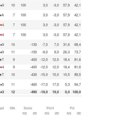
♠9
10
100
3,0
-3,0
57,9
42,1
♠A
7
100
3,0
-3,0
57,9
42,1
♥
4
7
100
3,0
-3,0
57,9
42,1
♥
4
7
100
3,0
-3,0
57,9
42,1
♠9
10
-130
-7,0
7,0
31,6
68,4
♠9
11
-150
-9,0
9,0
26,3
73,7
♣T
9
-400
-12,0
12,0
18,4
81,6
♥
4
9
-400
-12,0
12,0
18,4
81,6
♣T
10
-430
-15,0
15,0
10,5
89,5
♠5
11
-460
-17,0
17,0
5,3
94,7
♠3
12
-490
-19,0
19,0
0,0
100,0
pil
Stik
Score
Point
Pct
NS
ØV
NS
ØV
NS
ØV