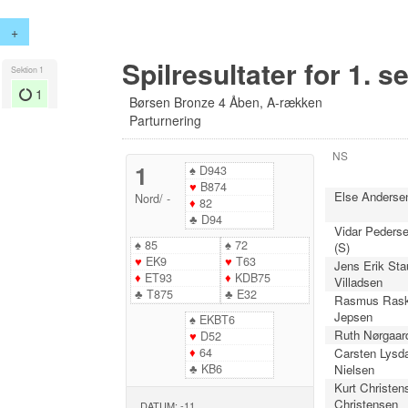
+
Spilresultater for 1. s
Sektion 1
1
Børsen Bronze 4 Åben, A-rækken
Parturnering
NS
1
♠
D943
♥
B874
Else Anderse
Nord
/
-
♦
82
♣
D94
Vidar Pederse
♠
85
♠
72
(S)
♥
EK9
♥
T63
Jens Erik Sta
♦
ET93
♦
KDB75
Villadsen
♣
T875
♣
E32
Rasmus Rask
Jepsen
♠
EKBT6
Ruth Nørgaard
♥
D52
♦
64
Carsten Lysda
♣
KB6
Nielsen
Kurt Christens
Christensen
DATUM: -11