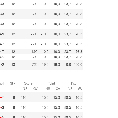
♠3
12
-690
-10,0
10,0
23,7
76,3
♠3
12
-690
-10,0
10,0
23,7
76,3
♠3
12
-690
-10,0
10,0
23,7
76,3
♣5
12
-690
-10,0
10,0
23,7
76,3
♣7
12
-690
-10,0
10,0
23,7
76,3
♣7
12
-690
-10,0
10,0
23,7
76,3
♠K
12
-690
-10,0
10,0
23,7
76,3
♠2
13
-720
-19,0
19,0
0,0
100,0
pil
Stik
Score
Point
Pct
NS
ØV
NS
ØV
NS
ØV
♦
T
8
110
15,0
-15,0
89,5
10,5
♦
3
8
110
15,0
-15,0
89,5
10,5
♦
A
8
110
15,0
-15,0
89,5
10,5