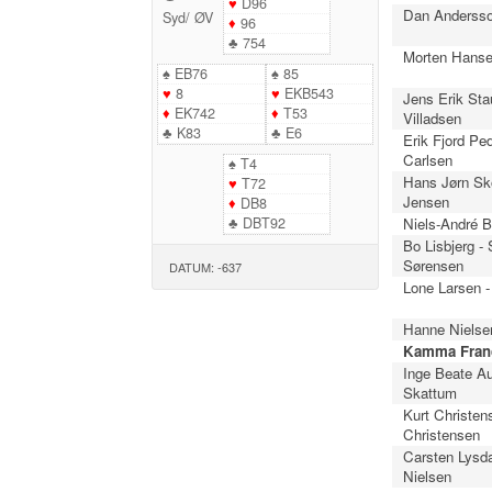
♥
D96
Dan Andersso
Syd
/
ØV
♦
96
♣
754
Morten Hanse
♠
EB76
♠
85
♥
8
♥
EKB543
Jens Erik Sta
♦
EK742
♦
T53
Villadsen
♣
K83
♣
E6
Erik Fjord Pe
Carlsen
♠
T4
Hans Jørn Sk
♥
T72
Jensen
♦
DB8
♣
DBT92
Niels-André B
Bo Lisbjerg -
Sørensen
DATUM: -637
Lone Larsen -
Hanne Nielsen
Kamma Franc
Inge Beate Au
Skattum
Kurt Christens
Christensen
Carsten Lysda
Nielsen