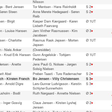
Nilsson
ga - Bent Jensen
Tor Mentsen - Hans Reinholdt
S 2
♥
 Søren Steen
Anne Merete Hedegaard - Søren
S 2
♥
Reib
en - Birgit
Kasper Dam Kærgaard - Karen
Ø 1UT
Lisbeth Faarvang
n - Louise Hansen
Jørn Vinther Rasmussen - Kim
Ø 3
♦
Jacobsen
lsen - Charlotte
Rasmus Rask Jepsen - Morten
Ø 1UT
Jepsen
 - Niels Anker
(Oversidder)
n - Knud Erik Hansen
Gunn Angelskår - Torbjørn
Ø 1UT
Pedersen
dersen - Anette
Jens Pauli G. Nolsøe - Jørgen
S 2
♥
Solsig Nielsen
rit Abel
Preben Taasti - Ture Rademacher
S 2
♥
h - Kirsten Franch
Bo Jensen - Villy Christensen
S 3
♥
n - Arnold Digre
Lars-Gunnar Ludvigsson - Kerstin
S 3
♥
Schlyter-Sunnerholm
usholm - Bodil
Ruth Nørgaard - Annette Nielsen
Ø 3
♦
 - Inger Gosvig
Claus Jensen - Kirsten Lyshøj
Ø 2
♦
Jensen