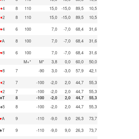
♦
4
8
110
15,0
-15,0
89,5
10,5
♦
2
8
110
15,0
-15,0
89,5
10,5
♥
4
6
100
7,0
-7,0
68,4
31,6
♥
A
8
100
7,0
-7,0
68,4
31,6
♥
8
6
100
7,0
-7,0
68,4
31,6
M+*
M*
3,8
0,0
60,0
50,0
♥
8
7
-90
3,0
-3,0
57,9
42,1
♦
2
7
-100
-2,0
2,0
44,7
55,3
♦
2
7
-100
-2,0
2,0
44,7
55,3
♠T
8
-100
-2,0
2,0
44,7
55,3
♠5
8
-100
-2,0
2,0
44,7
55,3
♥
A
9
-110
-9,0
9,0
26,3
73,7
♣T
9
-110
-9,0
9,0
26,3
73,7