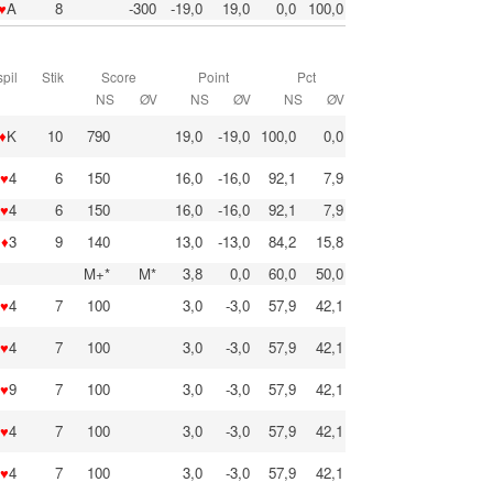
♥
A
8
-300
-19,0
19,0
0,0
100,0
pil
Stik
Score
Point
Pct
NS
ØV
NS
ØV
NS
ØV
♦
K
10
790
19,0
-19,0
100,0
0,0
♥
4
6
150
16,0
-16,0
92,1
7,9
♥
4
6
150
16,0
-16,0
92,1
7,9
♦
3
9
140
13,0
-13,0
84,2
15,8
M+*
M*
3,8
0,0
60,0
50,0
♥
4
7
100
3,0
-3,0
57,9
42,1
♥
4
7
100
3,0
-3,0
57,9
42,1
♥
9
7
100
3,0
-3,0
57,9
42,1
♥
4
7
100
3,0
-3,0
57,9
42,1
♥
4
7
100
3,0
-3,0
57,9
42,1