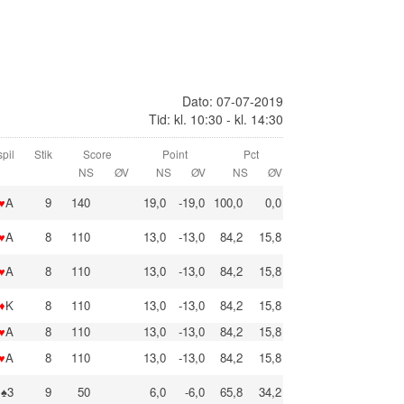
Dato: 07-07-2019
Tid: kl. 10:30 - kl. 14:30
pil
Stik
Score
Point
Pct
NS
ØV
NS
ØV
NS
ØV
♥
A
9
140
19,0
-19,0
100,0
0,0
♥
A
8
110
13,0
-13,0
84,2
15,8
♥
A
8
110
13,0
-13,0
84,2
15,8
♦
K
8
110
13,0
-13,0
84,2
15,8
♥
A
8
110
13,0
-13,0
84,2
15,8
♥
A
8
110
13,0
-13,0
84,2
15,8
♠3
9
50
6,0
-6,0
65,8
34,2