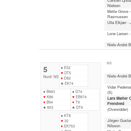
Carsten Lysda
Nielsen
Mette Grove 
Rasmussen
Ulla Elkjær -
Lone Larsen -
Niels-André B
NS
5
♠
E52
♥
DT5
Niels-André B
Nord
/
NS
♦
D82
♣
EK74
Vidar Pederse
♠
B963
♠
D74
(S)
♥
K86
♥
EB974
Lars Møller O
♦
B94
♦
T6
Frendved
♣
853
♣
DT9
(Oversidder)
♠
KT8
Jörgen Gusta
♥
32
Nilsson
♦
EK753