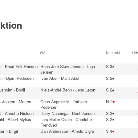
ektion
ØV
Kontrakt
Uds
n - Knud Erik Hansen
Hans Jørn Skov Jensen - Inga
S 3♠
Jensen
n - Bjørn Pedersen
Ivan Abel - Marit Abel
S 2♠
usholm - Bodil
Niels-André Benn - Jens Letort
S 2♠
 Jepsen - Morten
Gunn Angelskår - Torbjørn
N 2
♥
Pedersen
 - Annette Nielsen
Harry Nanninga - Bent Jensen
S 2♠
hl - Albert Mylius
Lars Møller Olsen - Charlotte
S 2♠
Frendved
en - Birgit
Dan Andersson - Arnold Digre
V 4
♦