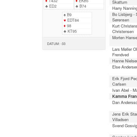
♦
T432
♦
EKB5
Skattum
♣
ED2
♣
B74
Harry Nannin
Bo Lisbjerg -
♠
B9
Sørensen
♥
EDT84
♦
98
Kurt Christens
♣
KT95
Christensen
Morten Hanse
DATUM: -33
Lars Møller O
Frendved
Hanne Nielsen
Else Anderse
Erik Fjord Pe
Carlsen
Ivan Abel - Ma
Kamma Franc
Dan Andersso
Jens Erik Sta
Villadsen
Svend Gosvig