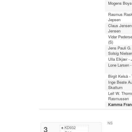
Mogens Boyse
Rasmus Rask
Jepsen
Claus Jensen 
Jensen
Vidar Pederse
(S)
Jens Pauli G.
Solsig Nielse
Ulla Elkjær -
Lone Larsen -
Birgit Kelså -
Inge Beate Au
Skattum
Leif W. Thom
Rasmussen
Kamma Franc
NS
3
♠
KD932