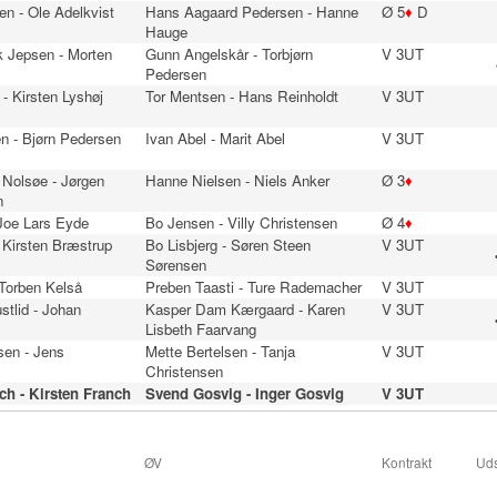
n - Ole Adelkvist
Hans Aagaard Pedersen - Hanne
Ø 5
♦
D
Hauge
 Jepsen - Morten
Gunn Angelskår - Torbjørn
V 3UT
Pedersen
- Kirsten Lyshøj
Tor Mentsen - Hans Reinholdt
V 3UT
n - Bjørn Pedersen
Ivan Abel - Marit Abel
V 3UT
 Nolsøe - Jørgen
Hanne Nielsen - Niels Anker
Ø 3
♦
n
 Joe Lars Eyde
Bo Jensen - Villy Christensen
Ø 4
♦
 Kirsten Bræstrup
Bo Lisbjerg - Søren Steen
V 3UT
Sørensen
 Torben Kelså
Preben Taasti - Ture Rademacher
V 3UT
stlid - Johan
Kasper Dam Kærgaard - Karen
V 3UT
Lisbeth Faarvang
sen - Jens
Mette Bertelsen - Tanja
V 3UT
Christensen
h - Kirsten Franch
Svend Gosvig - Inger Gosvig
V 3UT
ØV
Kontrakt
Uds