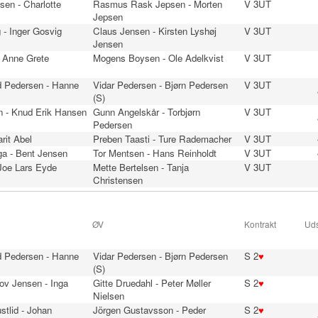
lsen - Charlotte
Rasmus Rask Jepsen - Morten
V 3UT
Jepsen
 - Inger Gosvig
Claus Jensen - Kirsten Lyshøj
V 3UT
Jensen
- Anne Grete
Mogens Boysen - Ole Adelkvist
V 3UT
 Pedersen - Hanne
Vidar Pedersen - Bjørn Pedersen
V 3UT
(S)
n - Knud Erik Hansen
Gunn Angelskår - Torbjørn
V 3UT
Pedersen
rit Abel
Preben Taasti - Ture Rademacher
V 3UT
ga - Bent Jensen
Tor Mentsen - Hans Reinholdt
V 3UT
 Joe Lars Eyde
Mette Bertelsen - Tanja
V 3UT
Christensen
ØV
Kontrakt
Uds
 Pedersen - Hanne
Vidar Pedersen - Bjørn Pedersen
S 2
♥
(S)
ov Jensen - Inga
Gitte Druedahl - Peter Møller
S 2
♥
Nielsen
stlid - Johan
Jörgen Gustavsson - Peder
S 2
♥